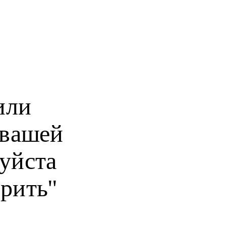
или
 вашей
уйста
рить"