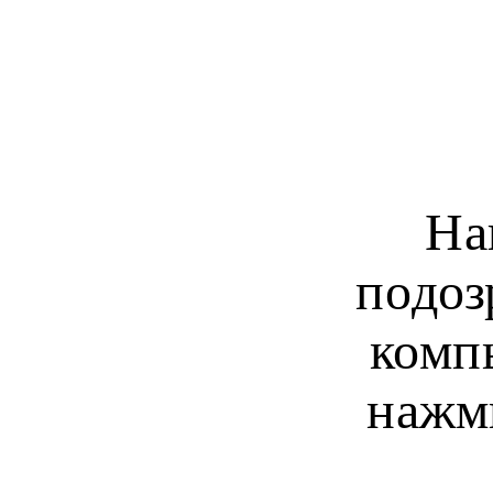
На
подоз
комп
нажм