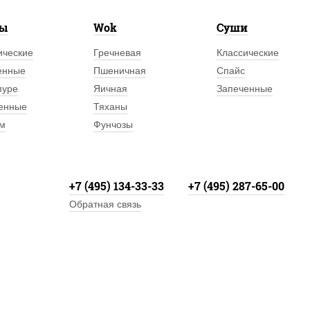
лы
Wok
Суши
ические
Гречневая
Классические
енные
Пшеничная
Спайс
пуре
Яичная
Запеченные
енные
Тяханы
м
Фунчозы
+7 (495) 134-33-33
+7 (495) 287-65-00
Обратная связь