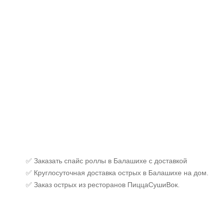
(м
шрир
пан
✅ Заказать спайс роллы в Балашихе с доставкой
✅ Круглосуточная доставка острых в Балашихе на дом.
✅ Заказ острых из ресторанов ПиццаСушиВок.