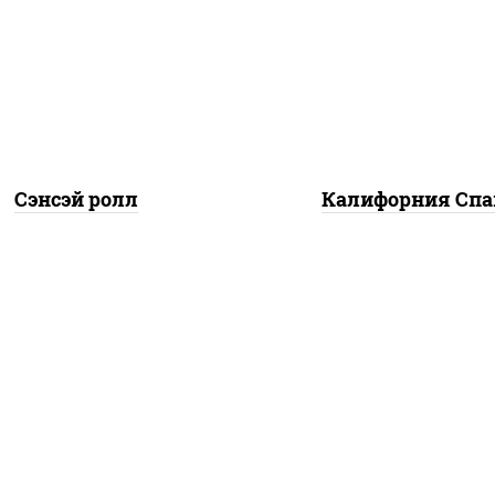
айонез соус чили соус
(майонез соус чили с
ача), креветки, огурцы
шрирача), краб снеж
свежие, сухари
огурцы свежие, ик
ировочные, кляр, икра
"масаго"
"масаго"
Сэнсэй ролл
Калифорния Спа