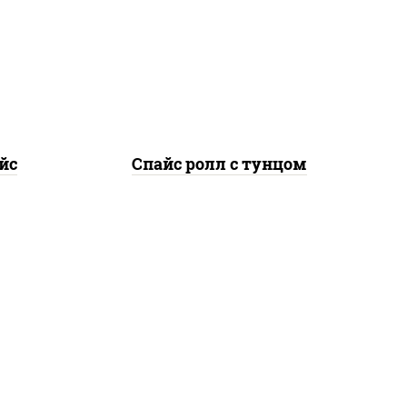
оус
рис, нори, соус "спайс"
ный,
(майонез соус чили соус
ра
шрирача), тунец
йс
Спайс ролл с тунцом