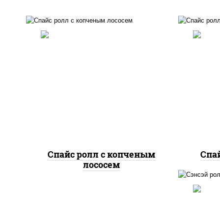
рис, нори, соус "спайс"
рис
(майонез соус чили соус
"спа
шрирача), лосось копченый
Спайс ролл с копченым
Спай
лососем
ри