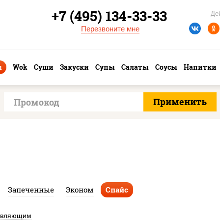
+7 (495) 134-33-33
Де
Перезвоните мне
ы
Wok
Суши
Закуски
Супы
Салаты
Соусы
Напитки
Запеченные
Эконом
Спайс
авляющим