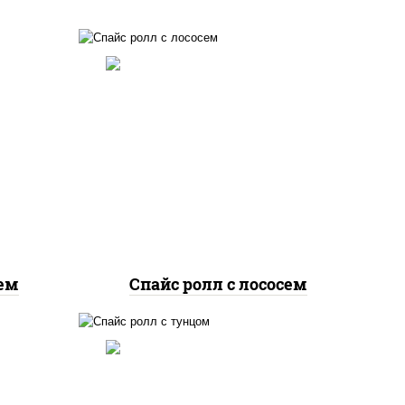
рис, нори, соус "спайс"
йс"
(майонез соус чили соус
оус
шрирача), лосось
еный
слабосоленый
рем
Спайс ролл с лососем
йс"