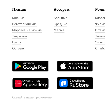
Пиццы
Ассорти
Рол
Мясные
Большие
Класс
Вегетарианские
Средние
Фирм
Морские и Рыбные
Малые
В тем
Закрытые
Запеч
Гриль
Эконо
Острые
Спайс
Скачайте наше приложение