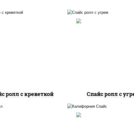
, нори, креветки, соус
рис, нори, соус "спа
йс" (майонез соус чили
(майонез соус чили с
соус шрирача)
шрирача), угорь копч
с ролл с креветкой
Спайс ролл с уг
с, нори, соус "спайс"
рис, нори, соус "спа