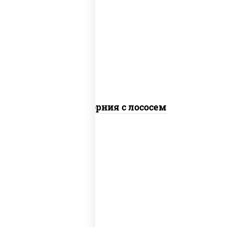
рис, нори, майонез, авокадо, огурцы
свежие, лосось слабосоленый, икра
"масаго"
Калифорния с лососем
рис, нори, сыр сливочный, огурцы
свежие, лосось слабосоленый