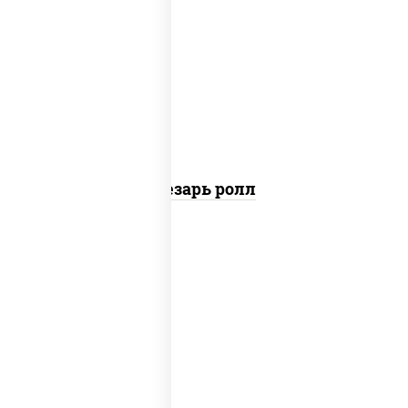
соус "цезарь" (масло растительное
загустители сахар яйца чеснок специи
перец черный консерванты), сыр
"пармезан", рис, нори, куриная грудка с
паприкой, салат "айсберг", кунжут
Цезарь ролл
рис, нори, сыр сливочный, угорь
копченый, соус "унаги", кунжут