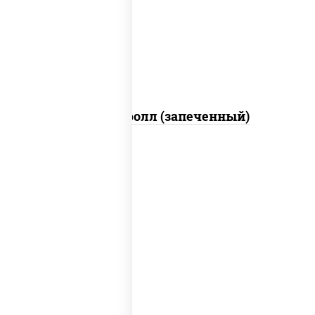
свежие, икра "масаго", соус "яки"
(майонез чеснок масаго лосось
слабосолёный), соус "унаги"
Сальмон ролл (запеченный)
соус "унаги", рис, нори, сыр сливочный,
огурцы свежие, лосось слабосоленый,
угорь копченый, кунжут