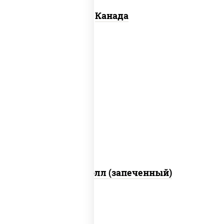
Канада
рис, нори, сыр сливочный, бекон, куриная
грудка с паприкой, сыр "пармезан", соус
"цезарь" (масло растительное
загустители сахар яйца чеснок специи
перец черный консерванты)
Митто ролл (запеченный)