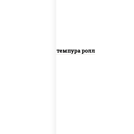
рис, нори, тунец, омлет, соус "спайс"
(майонез соус чили соус шрирача), сухари
панировочные
Тунец темпура ролл
соус "цезарь" (масло растительное
загустители сахар яйца чеснок специи
перец черный консерванты), сыр
"пармезан", рис, нори, салат "айсберг",
помидоры, куриная грудка с паприкой,
сухари панировочные