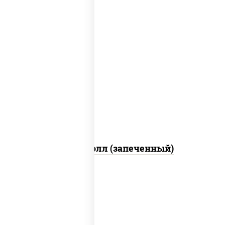
рис, нори, сыр сливочный, огурцы
свежие, куриная грудка с паприкой,
бекон, соус "унаги", кунжут
Бостон ролл (запеченный)
рис, нори, огурцы свежие, краб снежный,