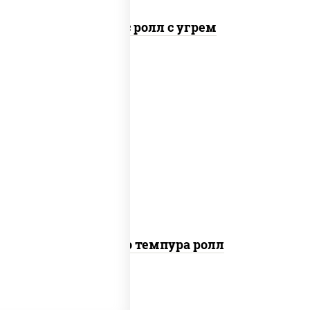
Спайс ролл с угрем
рис, нори, тунец, сыр сливочный, огурцы
свежие, соус "спайс" (майонез соус чили
соус шрирача), сухари панировочные
Бонито темпура ролл