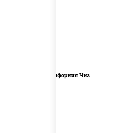
рис, нори, сыр сливочный, икра "масаго"
Калифорния Чиз
рис, нори, креветки, сыр сливочный,
салат "айсберг", сухари панировочные