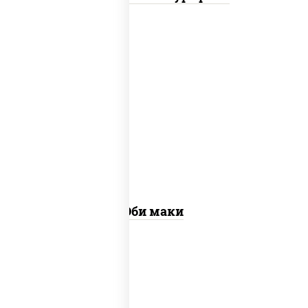
рис, нори, креветки
Эби маки
рис, нори, сыр сливочный, огурцы