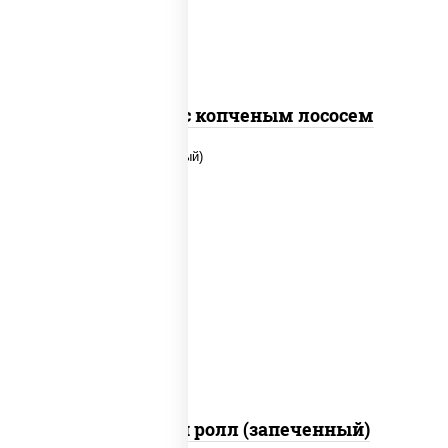
Спайс ролл с копченым лососем
рис, нори, сыр сливочный, помидоры,
куриная грудка с паприкой, соус "спайс"
(майонез соус чили соус шрирача)
Чили чикен ролл (запеченный)