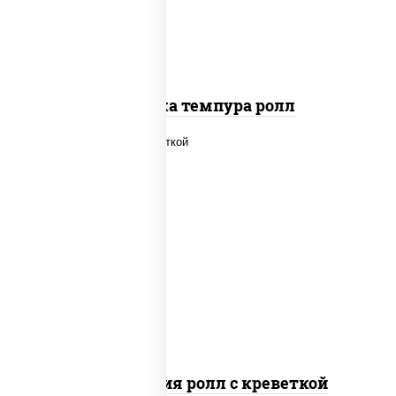
Креветка темпура ролл
рис, нори, огурцы свежие, салат
"айсберг", сыр сливочный, креветки,
соус "унаги"
Филадельфия ролл с креветкой