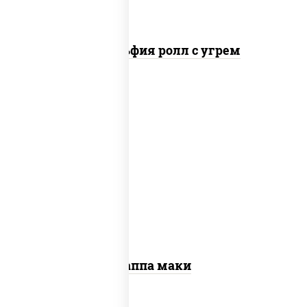
Филадельфия ролл с угрем
пост
рис, нори, огурцы свежие, кунжут
Каппа маки