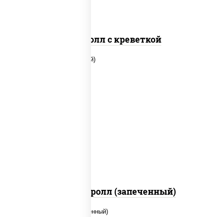
Спайс ролл с креветкой
рис, нори, огурцы свежие, помидоры,
куриная грудка с паприкой, соус "шеф"
(майонез соус соевый зелень чеснок)
Тори Маки ролл (запеченный)