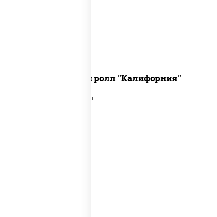
икра "масаго", соус "хот" (майонез
кетчуп табаско чеснок масаго)
Запеченный ролл "Калифорния"
рис, нори, сыр сливочный, лосось
слабосоленый, икра "масаго", сухари
панировочные