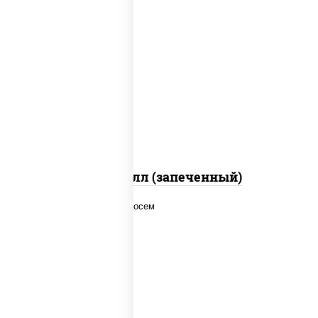
рис, нори, сыр сливочный, салат
"айсберг", куриная грудка с паприкой,
лук фри, сыр "пармезан", соус "цезарь"
(масло растительное загустители
сахар яйца чеснок специи перец черный
консерванты)
Хотто ролл (запеченный)
рис, нори, соус "спайс" (майонез соус
чили соус шрирача), лосось копченый