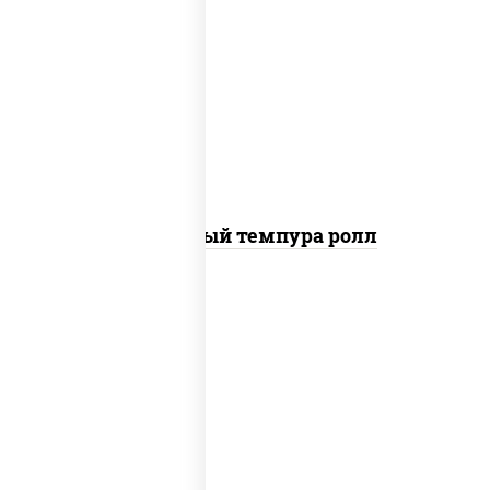
рис, нори, лосось слабосоленый, огурцы
свежие, сыр сливочный, сухари
панировочные
Сливочный темпура ролл
рис, нори, креветки, соус "спайс"
(майонез соус чили соус шрирача)