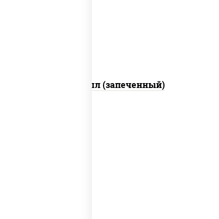
свежие, креветки, лосось слабосоленый,
соус "унаги", соус "спайс" (майонез соус
чили соус шрирача), икра "масаго"
Ойси ролл (запеченный)
рис, нори, соус "спайс" (майонез соус
чили соус шрирача), угорь копченый