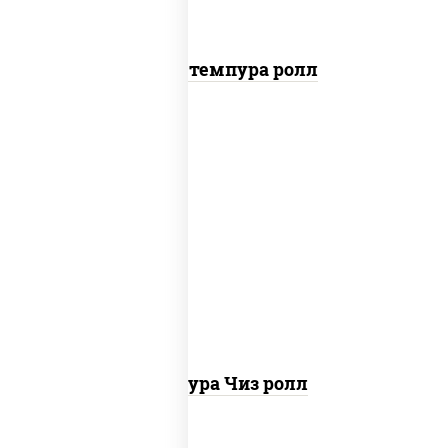
Бекон темпура ролл
рис, нори, сыр сливочный, сухари
панировочные
Темпура Чиз ролл