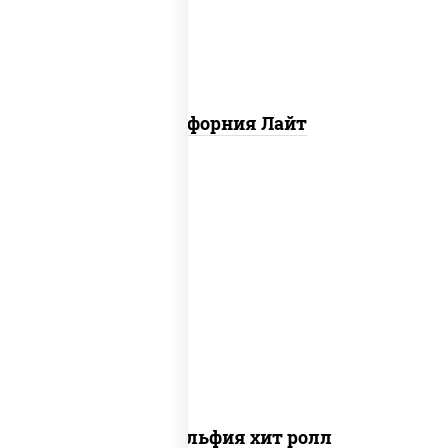
Калифорния Лайт
рис, нори, сыр сливочный, огурцы
свежие, омлет, лосось слабосоленый
Филадельфия хит ролл