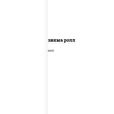
"вулкан" (креветки отварные; краб
снежный; майонез; чеснок; икра масаго)
Фудзияма ролл
new
рис, нори, лосось копченый, сыр
сливочный, огурцы свежие, соус "вулкан"
(креветки отварные; краб снежный;
майонез; чеснок; икра масаго), кунжут