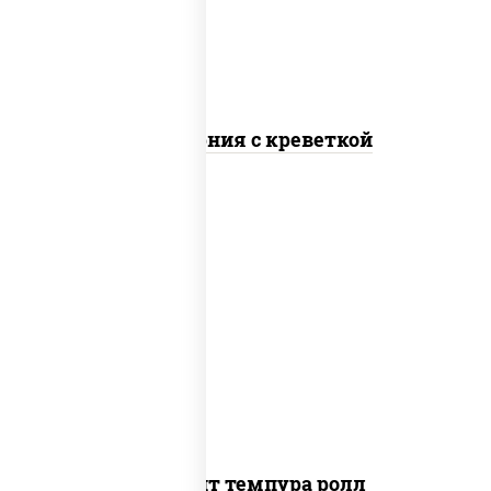
Калифорния с креветкой
рис, нори, угорь копченый, икра
"масаго", сыр сливочный, огурцы свежие,
сухари панировочные
Динамит темпура ролл