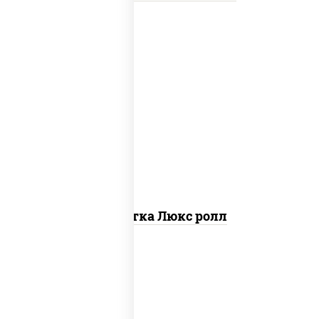
креветки, рис, нори, майонез, икра
"масаго", кляр, сухари панировочные,
кунжут
Креветка Люкс ролл