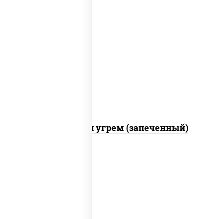
рис, нори, огурцы свежие, креветки,
угорь копченый, икра "масаго", соус
"хот" (майонез кетчуп табаско чеснок
масаго)
С креветкой и угрем (запеченный)
рис, нори, майонез, огурцы свежие,
авокадо, креветки, икра "масаго"