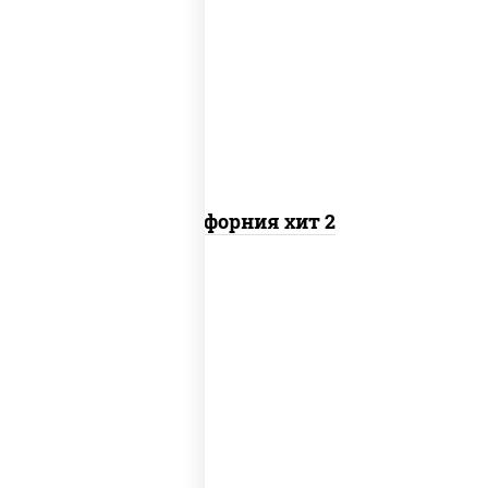
рис, нори, майонез, авокадо, краб
снежный, икра "масаго"
Калифорния хит 2
рис, нори, бекон, соус "техасский
барбекю", сыр сливочный, огурцы
свежие, сухари панировочные