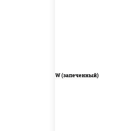
рис, нори, сыр сливочный, краб снежный,
соус "яки" (майонез чеснок масаго
лосось слабосолёный), соус "унаги"
Город PSW (запеченный)
рис, нори, майонез, краб снежный,
огурцы свежие, икра "масаго"