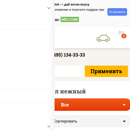
PizzaSushiWok — дай волю вкусу
Скачайте приложение и получите подарок при
Установить
заказе
по промокоду:
WELCOME
0
руб
0
+7 (495) 134-33-33
Ролл нежный
Все
Сортировать