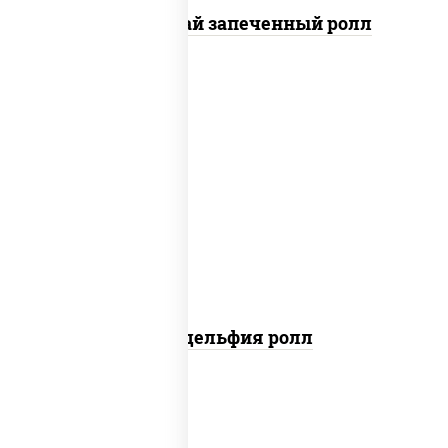
Кунсей фурай запеченный ролл
new
рис, нори, сыр сливочный, авокадо,
лосось слабосоленый
Филадельфия ролл