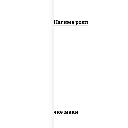
Сяке Нагима ролл
рис, нори, лосось слабосоленый
Сяке маки