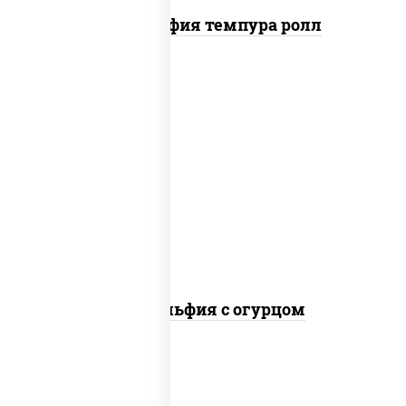
Филадельфия темпура ролл
рис, нори, сыр сливочный, огурцы
свежие, лосось слабосоленый
Филадельфия с огурцом