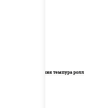
рис, нори, икра "масаго", майонез, краб
снежный, огурцы свежие, авокадо,
сухари панировочные
Калифорния темпура ролл
рис, нори, сыр сливочный, огурцы