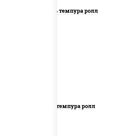
Цезарь темпура ролл
нори, краб снежный, сыр сливочный,
икра "масаго", омлет, угорь копченый,
сухари панировочные, соус "унаги"
Кани темпура ролл