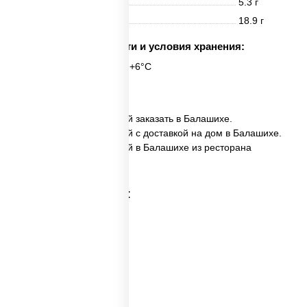
Жиры
5.3 г
Углеводы
18.9 г
Срок годности и условия хранения:
6 часов при t° от +2°C до +6°C
6 шт.
✅ Спайс ролл с креветкой заказать в Балашихе.
✅ Спайс ролл с креветкой с доставкой на дом в Балашихе.
✅ Спайс ролл с креветкой в Балашихе из ресторана
ПиццаСушиВок.
Категории товара: