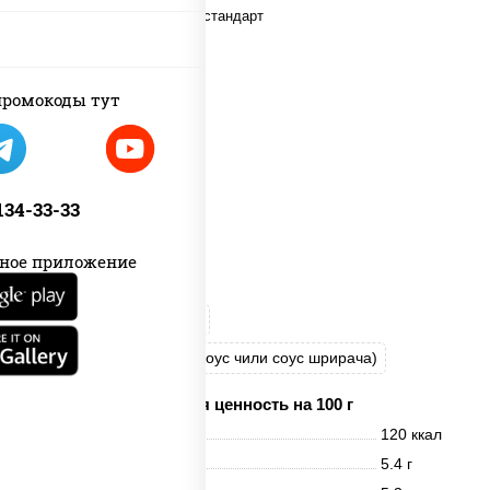
ромокоды тут
 134-33-33
ное приложение
рис
нори
креветки
соус "Спайс" (майонез соус чили соус шрирача)
Пищевая ценность на 100 г
Энерг. ценность
120 ккал
Белки
5.4 г