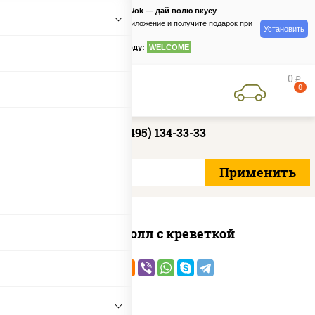
PizzaSushiWok — дай волю вкусу
Скачайте приложение и получите подарок при
Установить
заказе
по промокоду:
WELCOME
0
руб
0
+7 (495) 134-33-33
Спайс ролл с креветкой