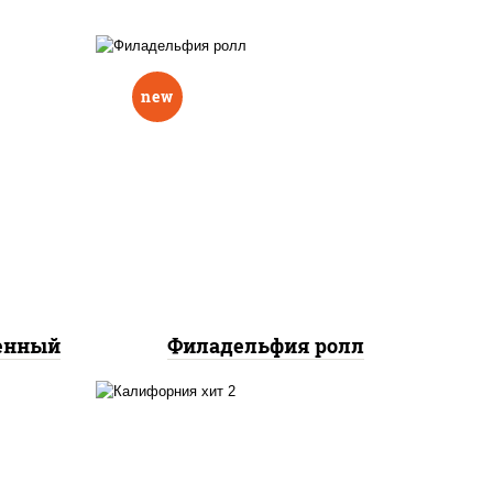
new
еный,
рцы
рис, нори, сыр сливочный,
н"
авокадо, лосось
краб
слабосоленый
нок;
ут
ченный
Филадельфия ролл