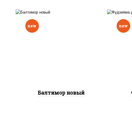
new
new
р
нори, рис, соус "вулкан"
слив
(креветки отварные; краб
икра
снежный; майонез; чеснок;
(кр
икра масаго), авокадо
сне
Балтимор новый