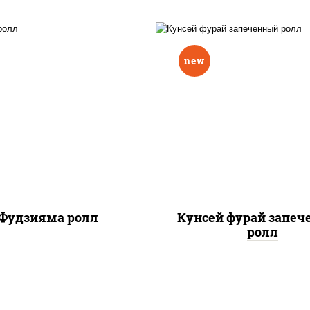
new
ис, нори, омлет, сыр
рис, нори, лосось копч
очный, огурцы свежие,
сыр сливочный, огу
 "масаго", соус "вулкан"
свежие, соус "вулка
еветки отварные; краб
(креветки отварные; 
жный; майонез; чеснок;
снежный; майонез; чес
икра масаго)
икра масаго), кунж
Фудзияма ролл
Кунсей фурай запе
ролл