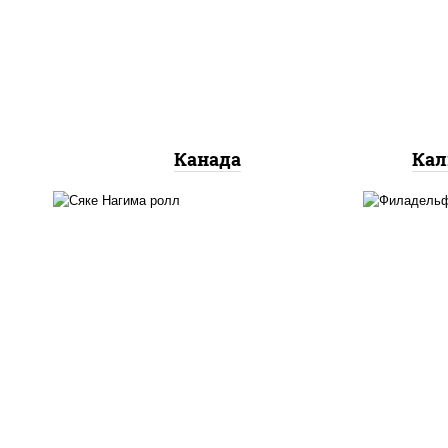
сливочный, огурцы свежие,
ог
лосось слабосоленый, угорь
копченый, кунжут
Канада
Кал
рис, нори, сыр сливочный,
рис
огурцы свежие, лосось
ог
слабосоленый
л