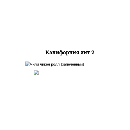
рис, нори, майонез, авокадо,
краб снежный, икра
"масаго"
Калифорния хит 2
ный,
иная
 фри,
рис, нори, сыр сливочный,
ус
помидоры, куриная грудка с
паприкой, соус "спайс"
(майонез соус чили соус
йца
шрирача)
ец
ы)