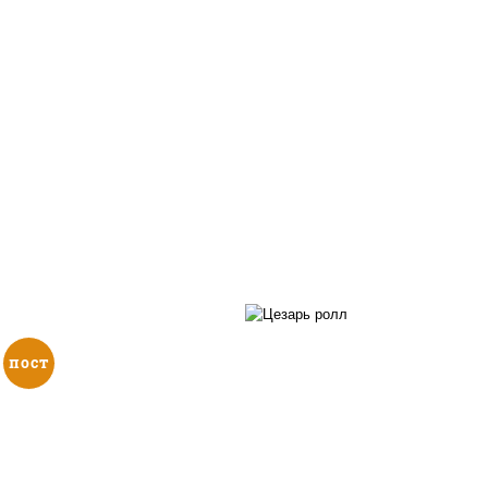
пост
соус "цезарь" (мас
растительное
загустители сахар я
, нори, огурцы свежие,
чеснок специи пер
кунжут
черный консерванты),
"пармезан", рис, нор