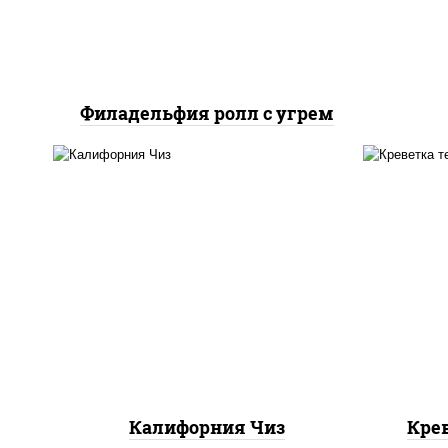
Филадельфия ролл с угрем
рис
рис, нори, сыр сливочный,
икра "масаго"
Калифорния Чиз
Кре