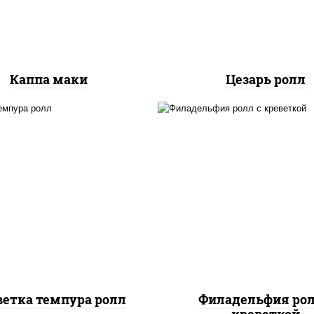
куриная грудка с папр
салат "айсберг", ку
Каппа маки
Цезарь ролл
, нори, креветки, сыр
рис, нори, огурцы све
сливочный, салат
салат "айсберг", с
"айсберг", сухари
сливочный, креветки, 
панировочные
"унаги"
ветка темпура ролл
Филадельфия рол