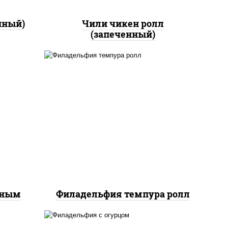
нный)
Чили чикен ролл
(запеченный)
рис, нори, сыр сливочный,
йс"
лосось слабосоленый, икра
оус
"масаго", сухари
ченый
панировочные
еным
Филадельфия темпура ролл