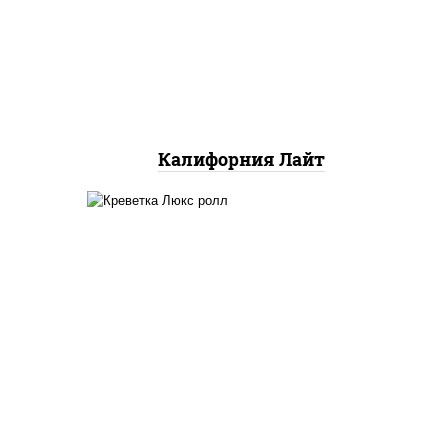
снежный, огурцы свежие,
икра "масаго"
Калифорния Лайт
ный,
креветки, рис, нори,
яки"
майонез, икра "масаго",
аго
кляр, сухари панировочные,
 соус
кунжут