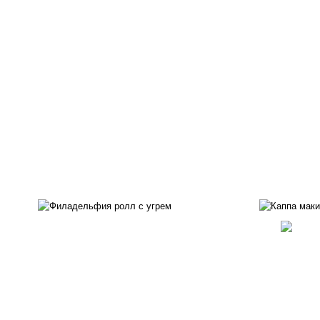
рис, нори, сыр сливочный,
рис
угорь копченый, соус
"унаги", кунжут