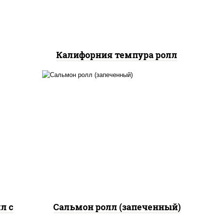
икой,
нжут
Калифорния темпура ролл
рис, нори, сыр сливочный,
жие,
огурцы свежие, икра
ыр
"масаго", соус "яки"
соус
(майонез чеснок масаго
лосось слабосолёный), соус
"унаги"
л с
Сальмон ролл (запеченный)