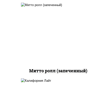
рис, нори, сыр сливочный,
бекон, куриная грудка с
паприкой, сыр "пармезан",
соус "цезарь" (масло
растительное
загустители сахар яйца
чеснок специи перец
черный консерванты)
Митто ролл (запеченный)
рис, нори, майонез, краб