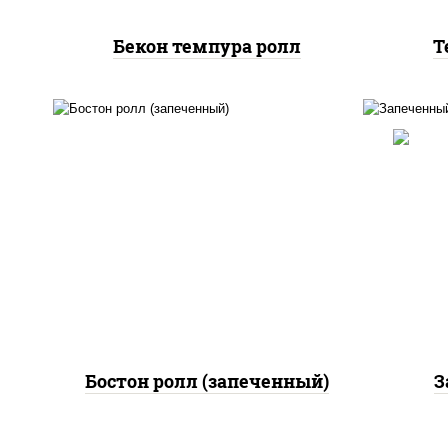
Бекон темпура ролл
Т
рис
рис, нори, сыр сливочный,
огурцы свежие, куриная
грудка с паприкой, бекон,
(ма
соус "унаги", кунжут
Бостон ролл (запеченный)
З