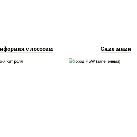
урцы свежие, лосось
рис, нори, лосось
слабосоленый, икра
слабосоленый
"масаго"
ифорния с лососем
Сяке маки
рис, нори, сыр сливоч
, нори, сыр сливочный,
краб снежный, соус "
урцы свежие, омлет,
(майонез чеснок мас
осось слабосоленый
лосось слабосолёный),
"унаги"