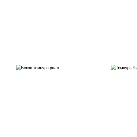
рис, нори, бекон, соус
"техасский барбекю", сыр
рис
сливочный, огурцы свежие,
с
сухари панировочные