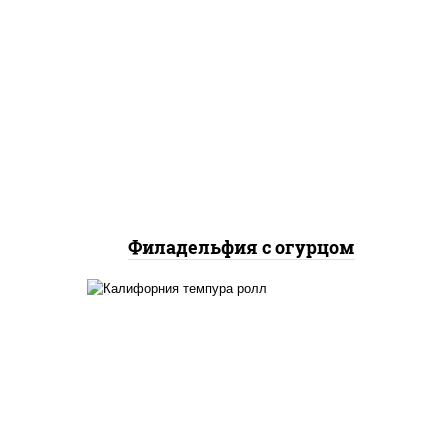
рис, нори, сыр сливочный,
огурцы свежие, лосось
слабосоленый
Филадельфия с огурцом
ло
йца
рис, нори, икра "масаго",
ец
майонез, краб снежный,
 сыр
огурцы свежие, авокадо,
и,
сухари панировочные