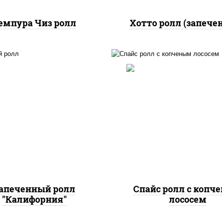
емпура Чиз ролл
Хотто ролл (запече
, нори, огурцы свежие,
краб снежный, икра
рис, нори, соус "спа
"масаго", соус "хот"
(майонез соус чили с
йонез кетчуп табаско
шрирача), лосось коп
чеснок масаго)
апеченный ролл
Спайс ролл с копч
"Калифорния"
лососем