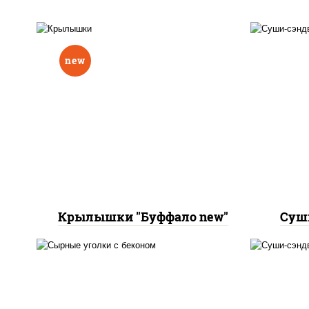
new
рис
соус
куриные крылья "буффало"
с соусом "техасский
сл
барбекю"
пани
Крылышки "Буффало new"
Суш
рис