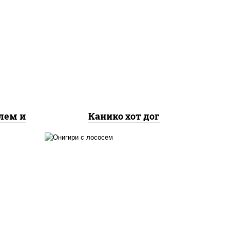
краб снежный, рис, нори,
соус "яки" (майонез чеснок
масаго лосось
 св,
слабосолёный), огурцы
оус
свежие, соус "спайс"
(майонез соус чили соус
шрирача), соус "унаги",
сухари панировочные
лем и
Канико хот дог
рис, сыр сливочный, огурцы
свежие, лосось
слабосоленый, водоросли
нори