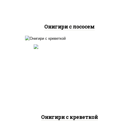
Онигири с лососем
 рис,
й,
пайс"
рис, соус "спайс" (майонез
оус
соус чили соус шрирача),
и",
креветки, водоросли нори
е,
Онигири с креветкой