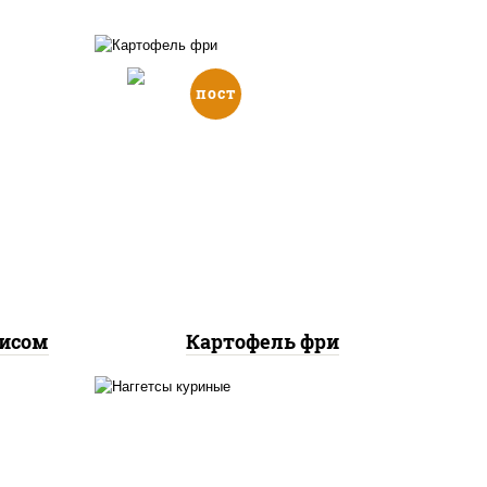
пост
е,
ус
оус
картофель фри
рис,
рисом
Картофель фри