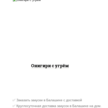
рис, огурцы свежие, угорь
копченый, соус "унаги",
кунжут, водоросли нори
Онигири с угрём
✅ Заказать закуски в Балашихе с доставкой
✅ Круглосуточная доставка закусок в Балашихе на дом.