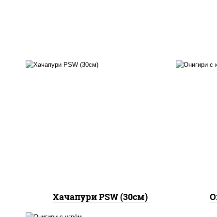
ри
моцарелла для пиццы,
ч
брынза, сыр "чеддер", масло
с
сливочное
"м
Хачапури PSW (30см)
О