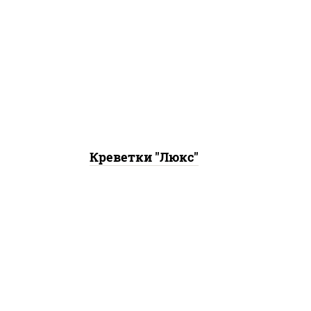
креветки, кляр, сухари
сыр
панировочные
кур
Креветки "Люкс"