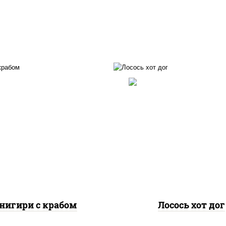
лосось слабосоленый,
с, соус "яки" (майонез
нори, сыр сливочны
еснок масаго лосось
огурцы свежие, соус "с
лабосолёный), икра
(майонез соус чили с
асаго", краб снежный,
шрирача), соус "унаг
водоросли нори
сухари панировочны
кунжут
нигири с крабом
Лосось хот дог