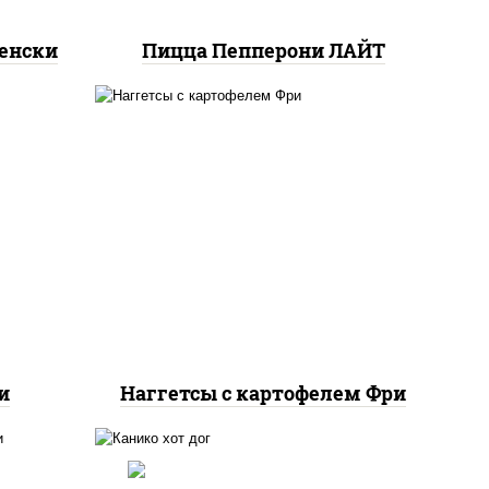
енски
Пицца Пепперони ЛАЙТ
наггетсы куриные,
картофель фри, огурцы
маринованные
и
Наггетсы с картофелем Фри