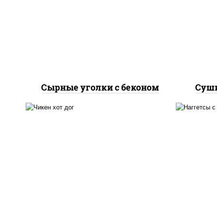
соус "шеф" (майонез соус
л
соевый зелень чеснок),
ог
моцарелла для пиццы,
пани
бекон
Сырные уголки с беконом
Суши
куриная грудка с паприкой,
рис, нори, сыр сливочный,
огурцы маринованные, соус
наг
"горчичный" (майонез
горчица), лук фри, соус
"унаги", сухари
панировочные