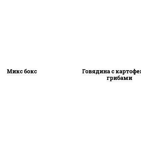
говядина, шампиньоны
ные шарики, наггетсы
дольки картофеля, с
иные, картофель фри
"чесночный"
Микс бокс
Говядина с картофе
грибами