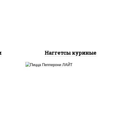
соус
к),
наггетсы куриные
цы
и
Наггетсы куриные
пицца соус (томаты
базилик орегано чеснок),
я
моцарелла для пиццы,
колбаса "пепперони",
шампиньоны св