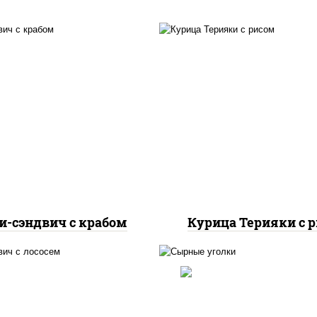
, нори, краб снежный,
масло растительно
 "яки" (майонез чеснок
грудка куриная, со
масаго лосось
"терияки" (соевый с
абосолёный), сухари
сахар крахмал уксус), 
ровочные, соус "унаги",
кунжут
кунжут
и-сэндвич с крабом
Курица Терияки с 
, нори, сыр сливочный,