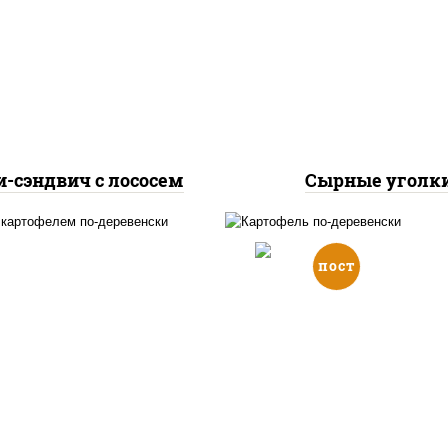
осось слабосоленый,
соус "шеф" (майонез 
урцы свежие, сухари
соевый зелень чесно
ровочные, соус "унаги",
моцарелла для пиц
кунжут
-сэндвич с лососем
Сырные уголк
пост
гетсы куриные, дольки
картофеля, огурцы
дольки картофел
маринованные