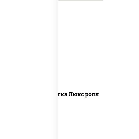
креветки, рис, нори, майонез, икра
"масаго", кляр, сухари панировочные,
кунжут
Креветка Люкс ролл