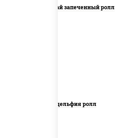
Кунсей фурай запеченный ролл
new
рис, нори, сыр сливочный, авокадо,
лосось слабосоленый
Филадельфия ролл