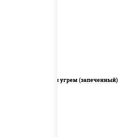
рис, нори, огурцы свежие, креветки,
угорь копченый, икра "масаго", соус
"хот" (майонез кетчуп табаско чеснок
масаго)
С креветкой и угрем (запеченный)
рис, нори, майонез, огурцы свежие,
авокадо, креветки, икра "масаго"