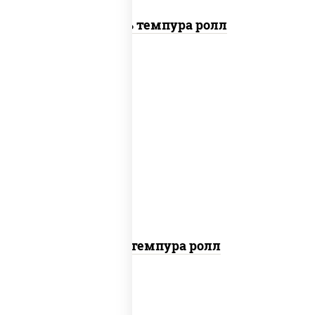
Цезарь темпура ролл
нори, краб снежный, сыр сливочный,
икра "масаго", омлет, угорь копченый,
сухари панировочные, соус "унаги"
Кани темпура ролл