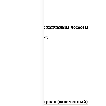
Спайс ролл с копченым лососем
рис, нори, сыр сливочный, помидоры,
куриная грудка с паприкой, соус "спайс"
(майонез соус чили соус шрирача)
Чили чикен ролл (запеченный)