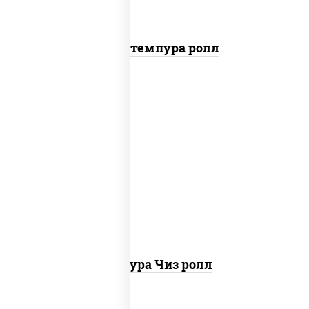
Бекон темпура ролл
рис, нори, сыр сливочный, сухари
панировочные
Темпура Чиз ролл