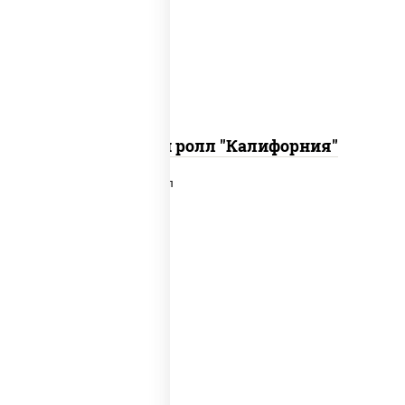
икра "масаго", соус "хот" (майонез
кетчуп табаско чеснок масаго)
Запеченный ролл "Калифорния"
рис, нори, сыр сливочный, лосось
слабосоленый, икра "масаго", сухари
панировочные