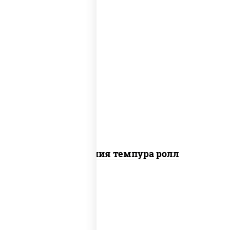
рис, нори, икра "масаго", майонез, краб
снежный, огурцы свежие, авокадо,
сухари панировочные
Калифорния темпура ролл
рис, нори, сыр сливочный, огурцы