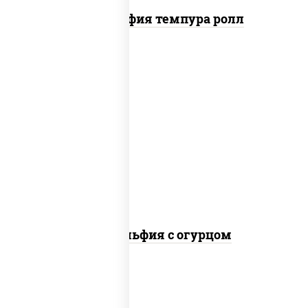
Филадельфия темпура ролл
рис, нори, сыр сливочный, огурцы
свежие, лосось слабосоленый
Филадельфия с огурцом