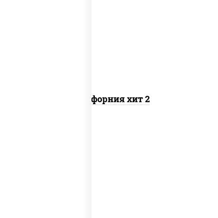
рис, нори, майонез, авокадо, краб
снежный, икра "масаго"
Калифорния хит 2
рис, нори, бекон, соус "техасский
барбекю", сыр сливочный, огурцы
свежие, сухари панировочные