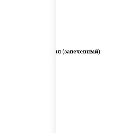
свежие, креветки, лосось слабосоленый,
соус "унаги", соус "спайс" (майонез соус
чили соус шрирача), икра "масаго"
Ойси ролл (запеченный)
рис, нори, соус "спайс" (майонез соус
чили соус шрирача), угорь копченый