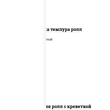
Креветка темпура ролл
рис, нори, огурцы свежие, салат
"айсберг", сыр сливочный, креветки,
соус "унаги"
Филадельфия ролл с креветкой