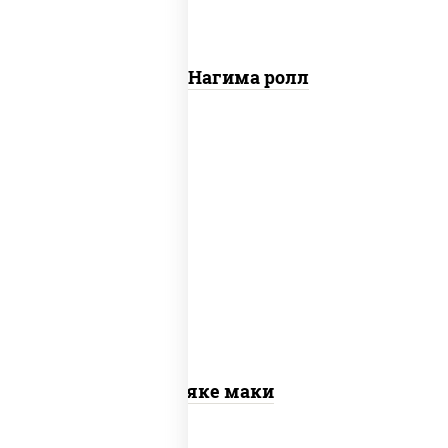
Сяке Нагима ролл
рис, нори, лосось слабосоленый
Сяке маки