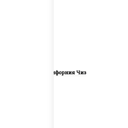
рис, нори, сыр сливочный, икра "масаго"
Калифорния Чиз
рис, нори, креветки, сыр сливочный,
салат "айсберг", сухари панировочные