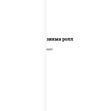
"вулкан" (креветки отварные; краб
снежный; майонез; чеснок; икра масаго)
Фудзияма ролл
new
рис, нори, лосось копченый, сыр
сливочный, огурцы свежие, соус "вулкан"
(креветки отварные; краб снежный;
майонез; чеснок; икра масаго), кунжут