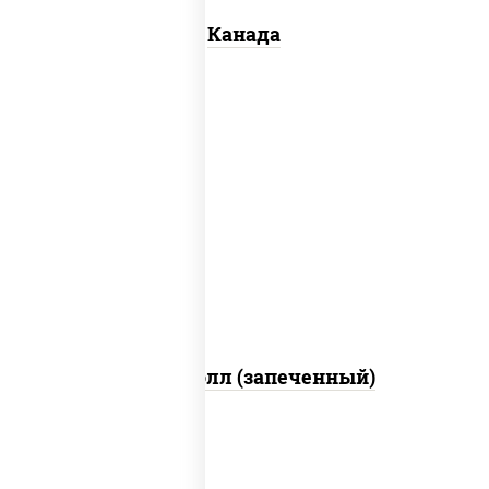
Канада
рис, нори, сыр сливочный, бекон, куриная
грудка с паприкой, сыр "пармезан", соус
"цезарь" (масло растительное
загустители сахар яйца чеснок специи
перец черный консерванты)
Митто ролл (запеченный)