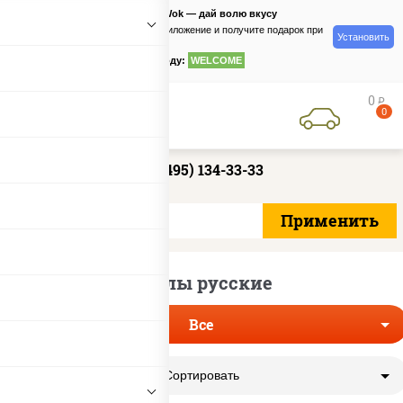
PizzaSushiWok — дай волю вкусу
Скачайте приложение и получите подарок при
Установить
заказе
по промокоду:
WELCOME
0
руб
0
+7 (495) 134-33-33
Роллы русские
Все
Сортировать