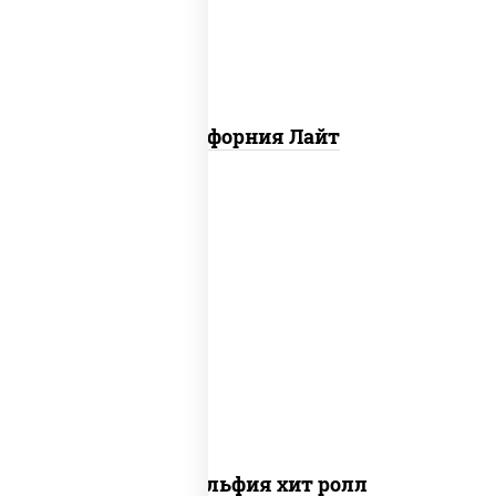
Калифорния Лайт
рис, нори, сыр сливочный, огурцы
свежие, омлет, лосось слабосоленый
Филадельфия хит ролл