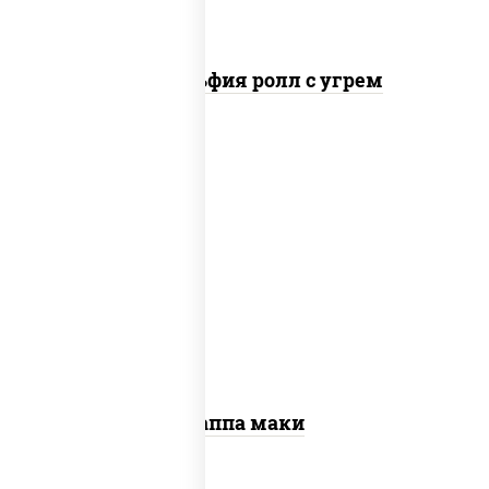
Филадельфия ролл с угрем
пост
рис, нори, огурцы свежие, кунжут
Каппа маки