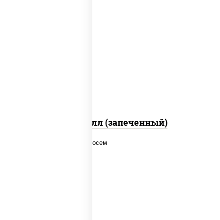
рис, нори, сыр сливочный, салат
"айсберг", куриная грудка с паприкой,
лук фри, сыр "пармезан", соус "цезарь"
(масло растительное загустители
сахар яйца чеснок специи перец черный
консерванты)
Хотто ролл (запеченный)
рис, нори, соус "спайс" (майонез соус
чили соус шрирача), лосось копченый