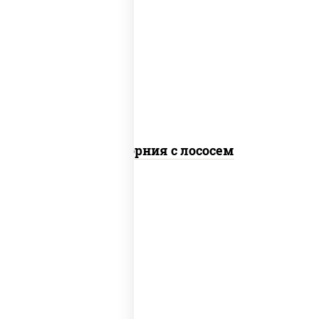
рис, нори, майонез, авокадо, огурцы
свежие, лосось слабосоленый, икра
"масаго"
Калифорния с лососем
рис, нори, сыр сливочный, огурцы
свежие, лосось слабосоленый