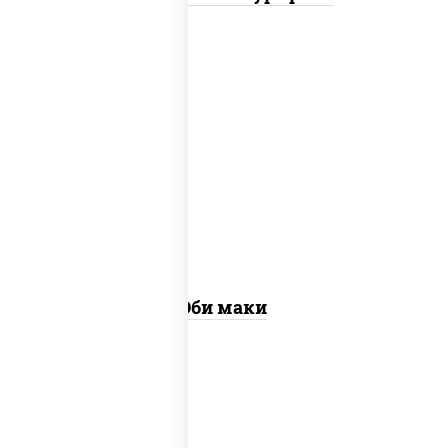
рис, нори, креветки
Эби маки
рис, нори, сыр сливочный, огурцы