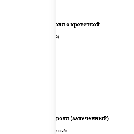
Спайс ролл с креветкой
рис, нори, огурцы свежие, помидоры,
куриная грудка с паприкой, соус "шеф"
(майонез соус соевый зелень чеснок)
Тори Маки ролл (запеченный)