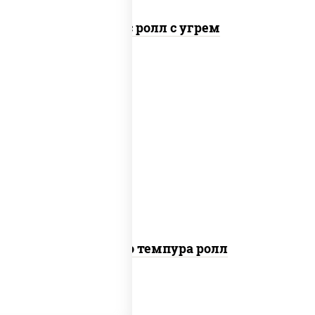
Спайс ролл с угрем
рис, нори, тунец, сыр сливочный, огурцы
свежие, соус "спайс" (майонез соус чили
соус шрирача), сухари панировочные
Бонито темпура ролл