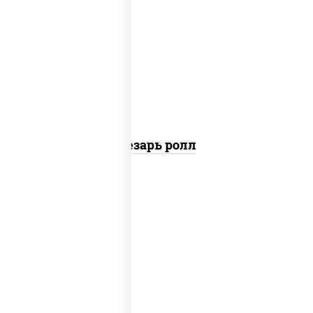
соус "цезарь" (масло растительное
загустители сахар яйца чеснок специи
перец черный консерванты), сыр
"пармезан", рис, нори, куриная грудка с
паприкой, салат "айсберг", кунжут
Цезарь ролл
рис, нори, сыр сливочный, угорь
копченый, соус "унаги", кунжут