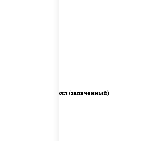
рис, нори, сыр сливочный, огурцы
свежие, куриная грудка с паприкой,
бекон, соус "унаги", кунжут
Бостон ролл (запеченный)
рис, нори, огурцы свежие, краб снежный,