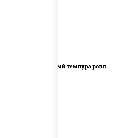
рис, нори, лосось слабосоленый, огурцы
свежие, сыр сливочный, сухари
панировочные
Сливочный темпура ролл
рис, нори, креветки, соус "спайс"
(майонез соус чили соус шрирача)