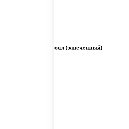
свежие, икра "масаго", соус "яки"
(майонез чеснок масаго лосось
слабосолёный), соус "унаги"
Сальмон ролл (запеченный)
соус "унаги", рис, нори, сыр сливочный,
огурцы свежие, лосось слабосоленый,
угорь копченый, кунжут