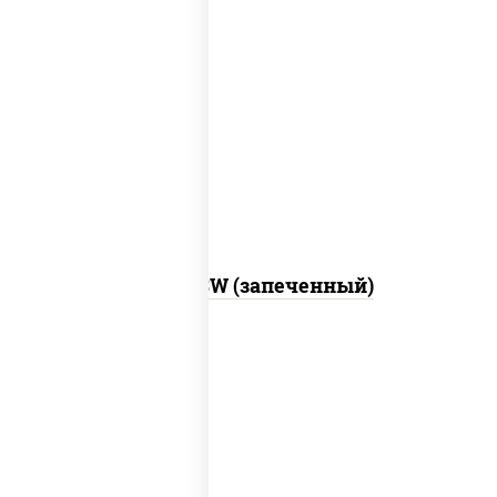
рис, нори, сыр сливочный, краб снежный,
соус "яки" (майонез чеснок масаго
лосось слабосолёный), соус "унаги"
Город PSW (запеченный)
рис, нори, майонез, краб снежный,
огурцы свежие, икра "масаго"