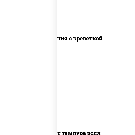
Калифорния с креветкой
рис, нори, угорь копченый, икра
"масаго", сыр сливочный, огурцы свежие,
сухари панировочные
Динамит темпура ролл