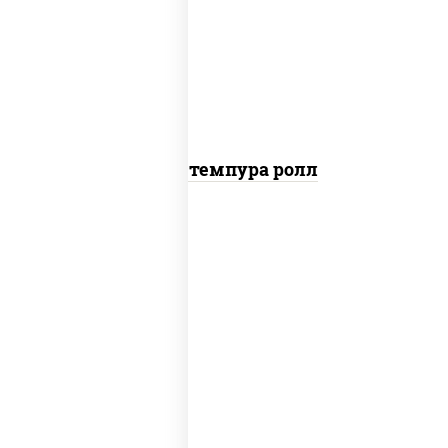
рис, нори, тунец, омлет, соус "спайс"
(майонез соус чили соус шрирача), сухари
панировочные
Тунец темпура ролл
соус "цезарь" (масло растительное
загустители сахар яйца чеснок специи
перец черный консерванты), сыр
"пармезан", рис, нори, салат "айсберг",
помидоры, куриная грудка с паприкой,
сухари панировочные