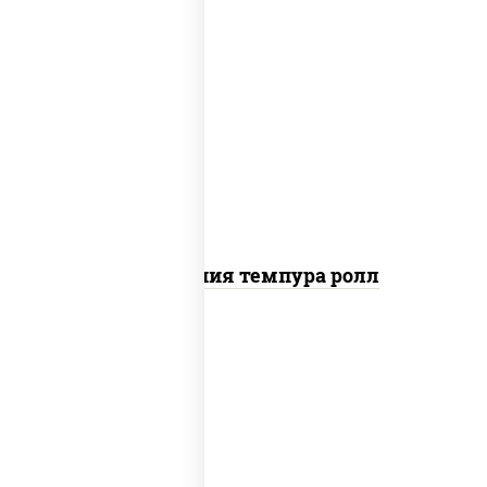
рис, нори, икра "масаго", майонез, краб
снежный, огурцы свежие, авокадо,
сухари панировочные
Калифорния темпура ролл
рис, нори, сыр сливочный, икра "масаго"