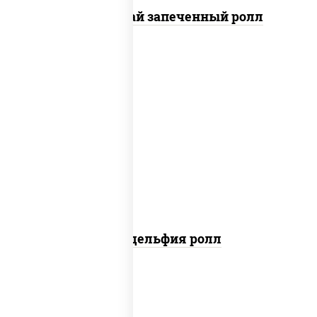
Кунсей фурай запеченный ролл
new
рис, нори, сыр сливочный, авокадо,
лосось слабосоленый
Филадельфия ролл