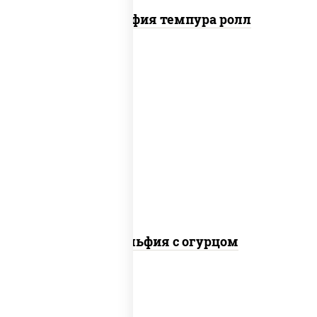
Филадельфия темпура ролл
рис, нори, сыр сливочный, огурцы
свежие, лосось слабосоленый
Филадельфия с огурцом