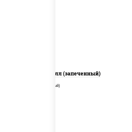
рис, нори, сыр сливочный, салат
"айсберг", куриная грудка с паприкой,
лук фри, сыр "пармезан", соус "цезарь"
(масло растительное загустители
сахар яйца чеснок специи перец черный
консерванты)
Хотто ролл (запеченный)
рис, нори, сыр сливочный, помидоры,
куриная грудка с паприкой, соус "спайс"
(майонез соус чили соус шрирача)