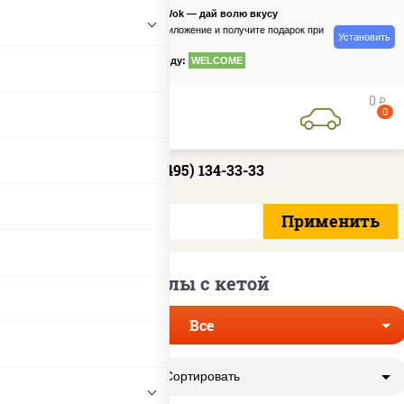
PizzaSushiWok — дай волю вкусу
Скачайте приложение и получите подарок при
Установить
заказе
по промокоду:
WELCOME
0
руб
0
+7 (495) 134-33-33
Роллы с кетой
Все
Сортировать