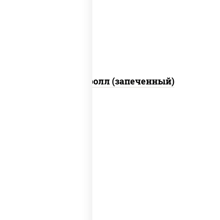
свежие, икра "масаго", соус "яки"
(майонез чеснок масаго лосось
слабосолёный), соус "унаги"
Сальмон ролл (запеченный)
рис, нори, сыр сливочный, бекон, куриная
грудка с паприкой, сыр "пармезан", соус
"цезарь" (масло растительное
загустители сахар яйца чеснок специи
перец черный консерванты)