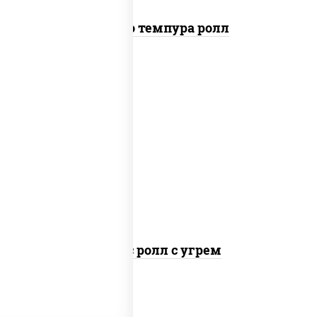
Бонито темпура ролл
рис, нори, соус "спайс" (майонез соус
чили соус шрирача), угорь копченый
Спайс ролл с угрем