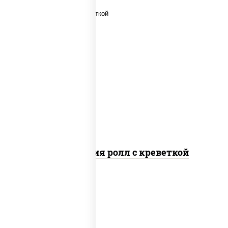
рис, нори, огурцы свежие, салат
"айсберг", сыр сливочный, креветки,
соус "унаги"
Филадельфия ролл с креветкой
рис, нори, сыр сливочный, огурцы