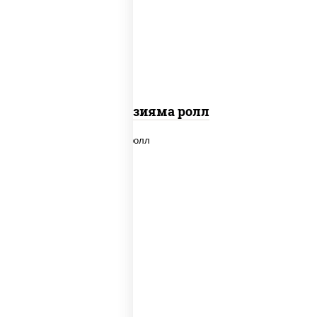
"вулкан" (креветки отварные; краб
снежный; майонез; чеснок; икра масаго)
Фудзияма ролл
new
рис, нори, лосось копченый, сыр
сливочный, огурцы свежие, соус "вулкан"
(креветки отварные; краб снежный;
майонез; чеснок; икра масаго), кунжут