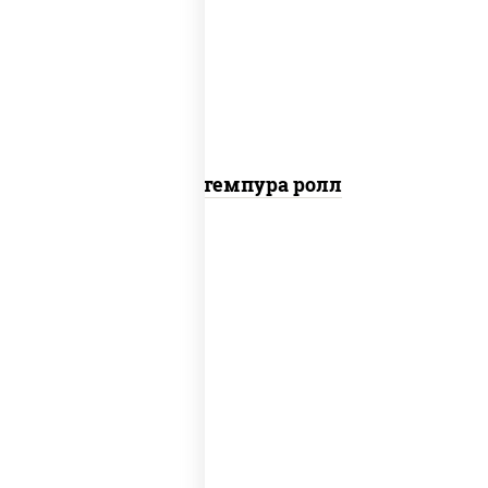
нори, краб снежный, сыр сливочный,
икра "масаго", омлет, угорь копченый,
сухари панировочные, соус "унаги"
Кани темпура ролл
соус "цезарь" (масло растительное
загустители сахар яйца чеснок специи
перец черный консерванты), сыр
"пармезан", рис, нори, салат "айсберг",
помидоры, куриная грудка с паприкой,
сухари панировочные