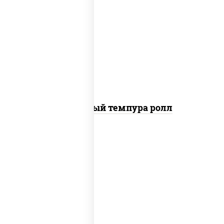
рис, нори, лосось слабосоленый, огурцы
свежие, сыр сливочный, сухари
панировочные
Сливочный темпура ролл
рис, нори, креветки, соус "спайс"
(майонез соус чили соус шрирача)