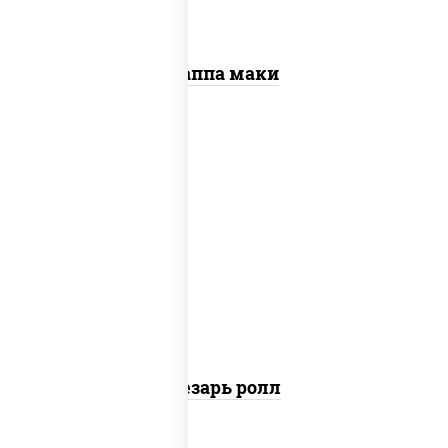
Каппа маки
соус "цезарь" (масло растительное
загустители сахар яйца чеснок специи
перец черный консерванты), сыр
"пармезан", рис, нори, куриная грудка с
паприкой, салат "айсберг", кунжут
Цезарь ролл