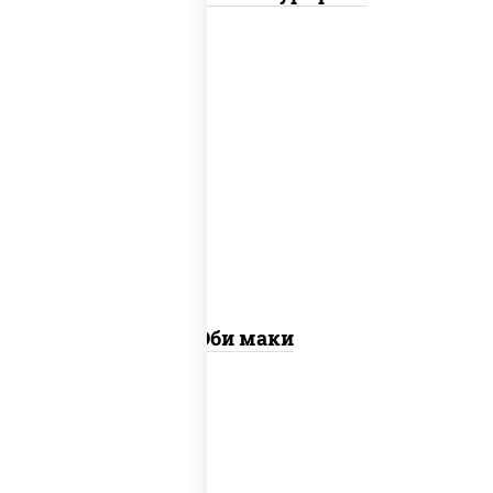
рис, нори, креветки
Эби маки
рис, нори, сыр сливочный, огурцы