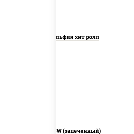
Филадельфия хит ролл
рис, нори, сыр сливочный, краб снежный,
соус "яки" (майонез чеснок масаго
лосось слабосолёный), соус "унаги"
Город PSW (запеченный)