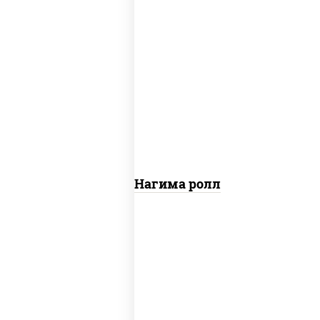
рис, нори, сыр сливочный, огурцы
свежие, лосось слабосоленый
Сяке Нагима ролл
рис, нори, сыр сливочный, огурцы
свежие, омлет, лосось слабосоленый