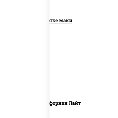
Сяке маки
рис, нори, майонез, краб снежный,
огурцы свежие, икра "масаго"
Калифорния Лайт