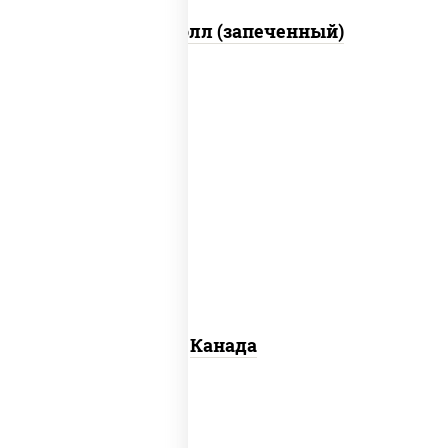
Митто ролл (запеченный)
соус "унаги", рис, нори, сыр сливочный,
огурцы свежие, лосось слабосоленый,
угорь копченый, кунжут
Канада