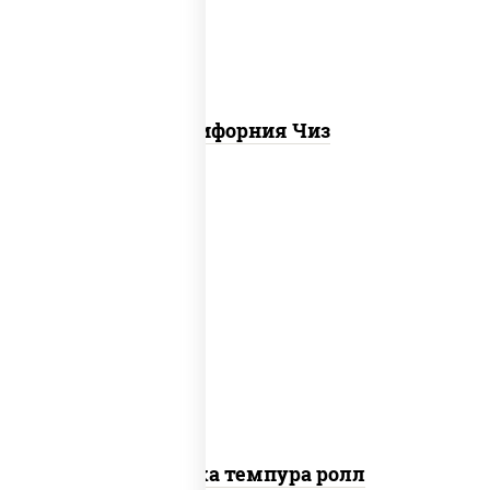
Калифорния Чиз
рис, нори, креветки, сыр сливочный,
салат "айсберг", сухари панировочные
Креветка темпура ролл