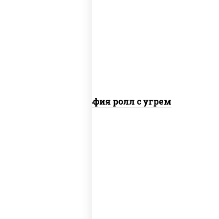
рис, нори, сыр сливочный, угорь
копченый, соус "унаги", кунжут
Филадельфия ролл с угрем
пост
рис, нори, огурцы свежие, кунжут