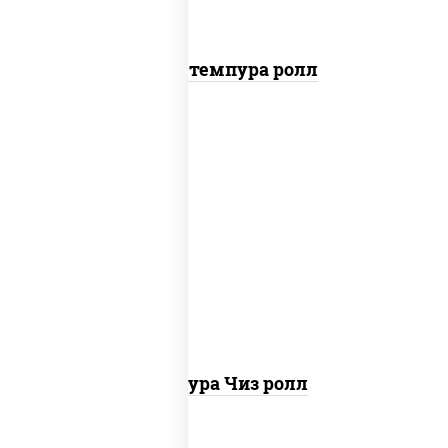
Бекон темпура ролл
рис, нори, сыр сливочный, сухари
панировочные
Темпура Чиз ролл