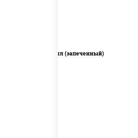
свежие, креветки, лосось слабосоленый,
соус "унаги", соус "спайс" (майонез соус
чили соус шрирача), икра "масаго"
Ойси ролл (запеченный)
рис, нори, тунец, сыр сливочный, огурцы
свежие, соус "спайс" (майонез соус чили
соус шрирача), сухари панировочные