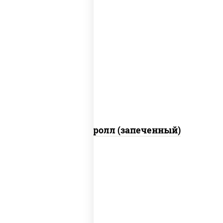
рис, нори, огурцы свежие, помидоры,
куриная грудка с паприкой, соус "шеф"
(майонез соус соевый зелень чеснок)
Тори Маки ролл (запеченный)
рис, нори, майонез, огурцы свежие,
авокадо, креветки, икра "масаго"