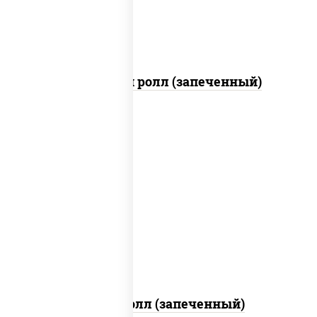
Чили чикен ролл (запеченный)
рис, нори, сыр сливочный, огурцы
свежие, куриная грудка с паприкой,
бекон, соус "унаги", кунжут
Бостон ролл (запеченный)