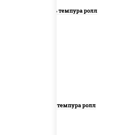
Цезарь темпура ролл
рис, нори, тунец, омлет, соус "спайс"
(майонез соус чили соус шрирача), сухари
панировочные
Тунец темпура ролл