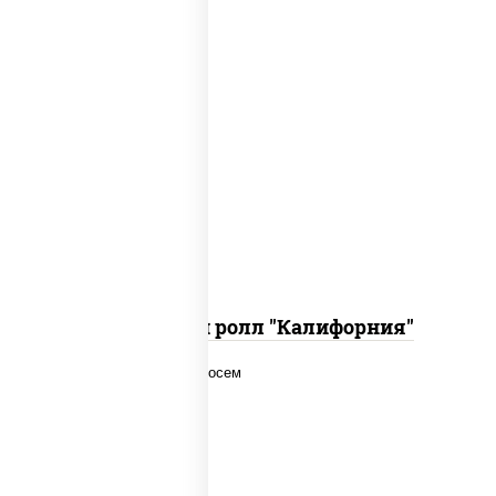
рис, нори, огурцы свежие, краб снежный,
икра "масаго", соус "хот" (майонез
кетчуп табаско чеснок масаго)
Запеченный ролл "Калифорния"