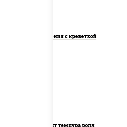
Калифорния с креветкой
рис, нори, угорь копченый, икра
"масаго", сыр сливочный, огурцы свежие,
сухари панировочные
Динамит темпура ролл