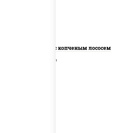
рис, нори, соус "спайс" (майонез соус
чили соус шрирача), лосось копченый
Спайс ролл с копченым лососем
рис, нори, сыр сливочный, лосось
слабосоленый, икра "масаго", сухари
панировочные