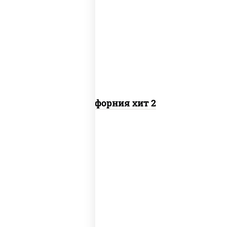
рис, нори, майонез, авокадо, краб
снежный, икра "масаго"
Калифорния хит 2
рис, нори, бекон, соус "техасский
барбекю", сыр сливочный, огурцы
свежие, сухари панировочные