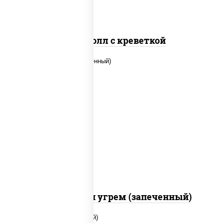
Спайс ролл с креветкой
рис, нори, огурцы свежие, креветки,
угорь копченый, икра "масаго", соус
"хот" (майонез кетчуп табаско чеснок
масаго)
С креветкой и угрем (запеченный)