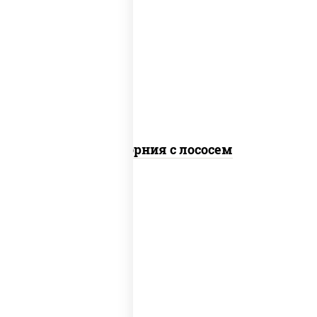
рис, нори, майонез, авокадо, огурцы
свежие, лосось слабосоленый, икра
"масаго"
Калифорния с лососем
рис, нори, лосось слабосоленый