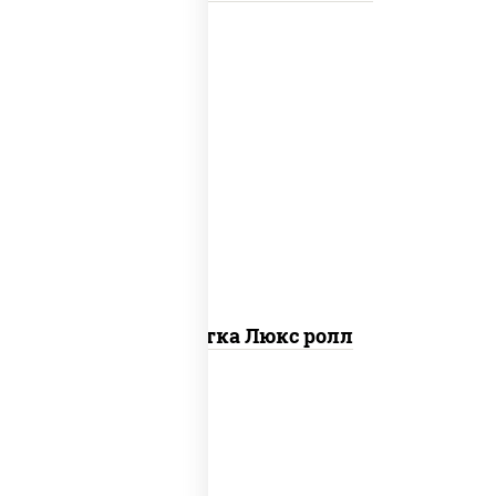
креветки, рис, нори, майонез, икра
"масаго", кляр, сухари панировочные,
кунжут
Креветка Люкс ролл