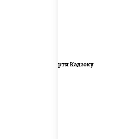
агиро ролл,
калифорния спайс
, каппа
маки
Ассорти Кадзоку
ролл калифорния хит 2, филадельфия
хит ролл, ролл цезарь