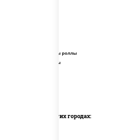
Сет пицца роллы
Суши вок ассорти
Ассорти сеты
Пицца суши вок сеты роллы
Пицца суши вок сеты
Сеты суши вок
Суши в суши сет
Суши сет солнцево
Суши set
Доставка в других городах: