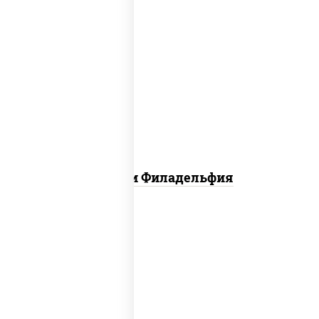
филадельфия ролл с угрем,
филадельфия ролл с креветкой,
филадельфия хит ролл
Ассорти Филадельфия
сливочный темпура ролл, динамит
темпура ролл, бекон темпура ролл,
цезарь темпура ролл