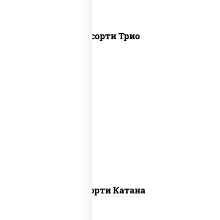
Ассорти Трио
запеченный ролл калифорния
,
запеченный лосось
, гурмэ темпура
ролл,
угорь темпура ролл
Ассорти Катана