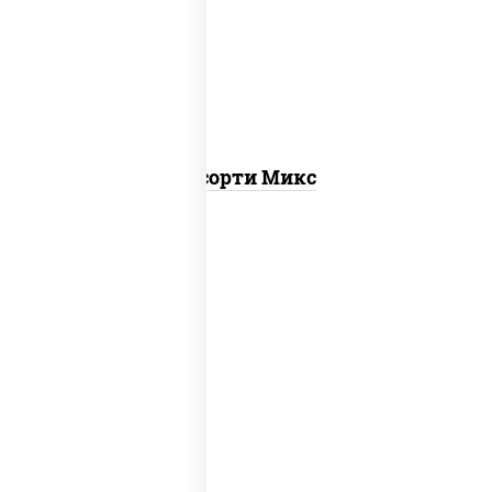
калифорния
,
запеченный лосось
,
калифорния с лососем с/с, гурмэ
темпура ролл, бекон темпура ролл
Ассорти Микс
ролл калифорния хит 2,
запеченный
ролл калифорния
, калифорния с
лососем с/с, калифорния хит 1