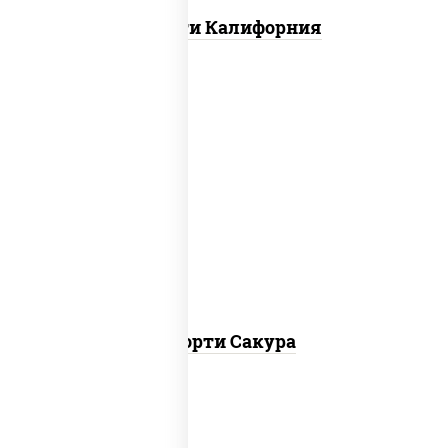
Ассорти Калифорния
калифорния чиз, филадельфия дуэт
ролл, креветка люкс ролл, ролл цезарь
Ассорти Сакура