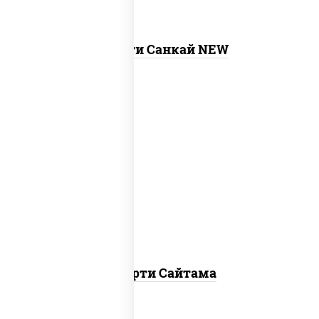
Ассорти Санкай NEW
хотто ролл, бостон ролл, темпура чиз
ролл, сяке нагима ролл, калифорния
лайт
Ассорти Сайтама