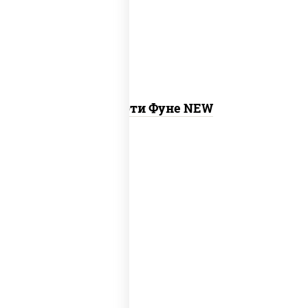
ролл калифорния хит 2, гурмэ темпура
ролл
Ассорти Фуне NEW
new
тунец темпура ролл
, сяке маки, ролл
калифорния хит 2, калифорния хит 1