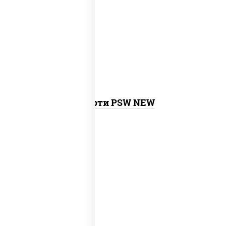
калифорния с креветкой, сяке маки,
унаги маки, филадельфия ролл с угрем,
агиро ролл, креветка люкс ролл,
токио
темпура ролл
, бекон темпура ролл,
сливочный темпура ролл, креветка
темпура ролл,
запеченный ролл
калифорния
,
запеченный лосось
,
бостон ролл, ролл сальмон
Ассорти PSW NEW
new
митто ролл, тори маки ролл new