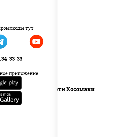
ромокоды тут
унаги маки, сяке маки, эби маки, каппа
маки
 134-33-33
ное приложение
Ассорти Хосомаки
new
каппа маки, филадельфия хит ролл,