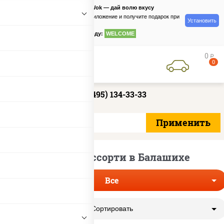
PizzaSushiWok — дай волю вкусу
Скачайте приложение и получите подарок при
Установить
заказе
по промокоду:
WELCOME
0
руб
0
+7 (495) 134-33-33
Доставка ассорти в Балашихе
Все
Сортировать