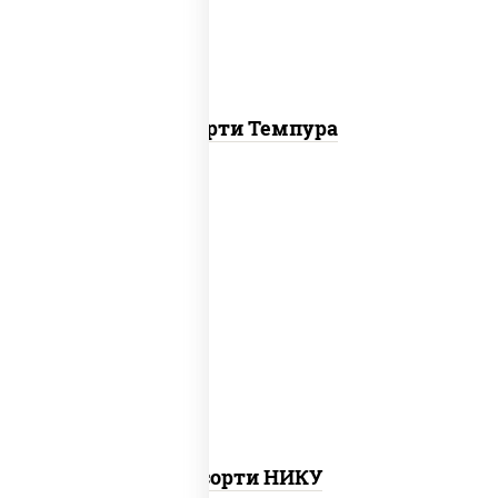
Ассорти Темпура
агиро ролл, цезарь темпура ролл,
митто ролл, тори маки ролл new, бекон
темпура ролл, ролл цезарь
Ассорти НИКУ