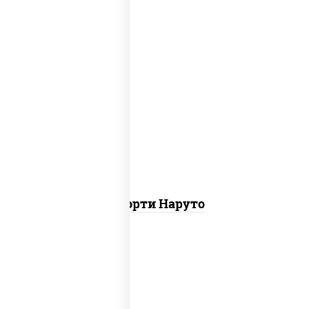
хотто ролл, бостон ролл, городpsw
Ассорти Наруто
ролл цезарь,
запеченный ролл