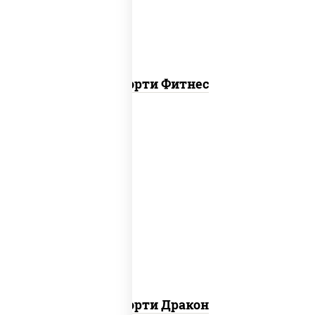
Ассорти Фитнес
канада, филадельфия ролл c огурцом
Ассорти Дракон