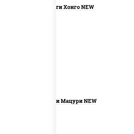
Ассорти Хонго NEW
new
бекон темпура ролл,
запеченный
лосось
, бостон ролл, ролл калифорния
хит 2, креветка темпура ролл, ролл
цезарь с лососем, ролл хоккайдо, ролл
сальмон
Ассорти Мацури NEW
филадельфия ролл c огурцом, ролл
new
калифорния хит 2, ролл цезарь,