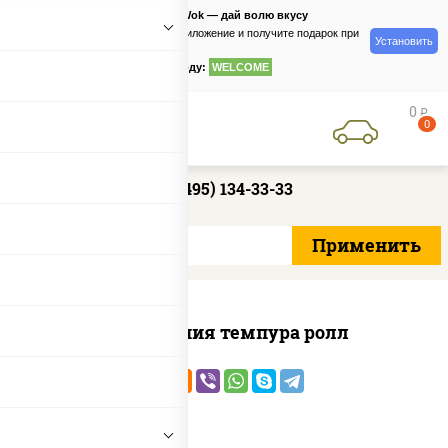
PizzaSushiWok — дай волю вкусу
Скачайте приложение и получите подарок при
Установить
заказе
по промокоду:
WELCOME
0
руб
0
+7 (495) 134-33-33
Калифорния темпура ролл