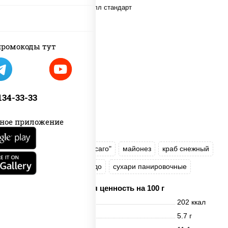
ромокоды тут
 134-33-33
ное приложение
рис
нори
икра "Масаго"
майонез
краб снежный
огурцы свежие
авокадо
сухари панировочные
Пищевая ценность на 100 г
Энерг. ценность
202 ккал
Белки
5.7 г