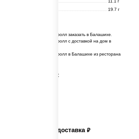
Жиры
11.1 г
Углеводы
19.7 г
8 шт.
✅ Калифорния темпура ролл заказать в Балашихе.
✅ Калифорния темпура ролл с доставкой на дом в
Балашихе.
✅ Калифорния темпура ролл в Балашихе из ресторана
ПиццаСушиВок.
Категории товара:
Платная доставка
руб