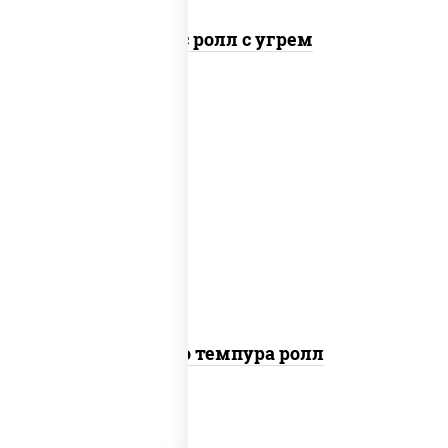
Спайс ролл с угрем
рис, нори, тунец, сыр сливочный, огурцы
свежие, соус "спайс" (майонез соус чили
соус шрирача), сухари панировочные
Бонито темпура ролл