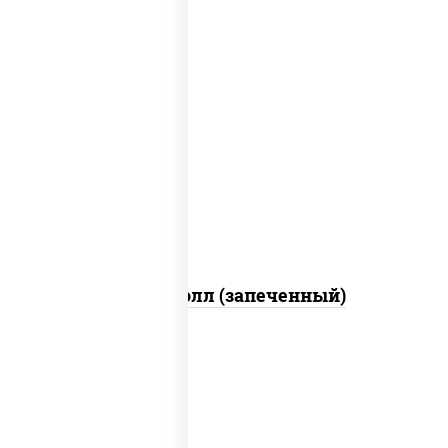
рис, нори, сыр сливочный, огурцы
свежие, куриная грудка с паприкой,
бекон, соус "унаги", кунжут
Бостон ролл (запеченный)
рис, нори, огурцы свежие, краб снежный,