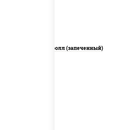
свежие, икра "масаго", соус "яки"
(майонез чеснок масаго лосось
слабосолёный), соус "унаги"
Сальмон ролл (запеченный)
соус "унаги", рис, нори, сыр сливочный,
огурцы свежие, лосось слабосоленый,
угорь копченый, кунжут