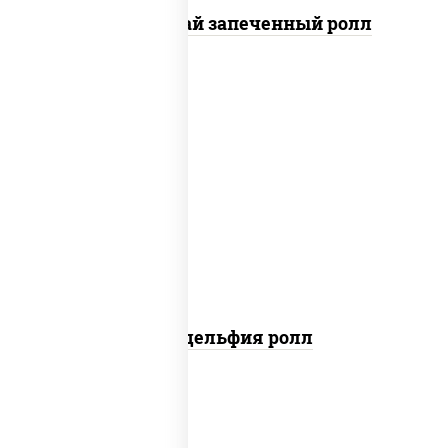
Кунсей фурай запеченный ролл
new
рис, нори, сыр сливочный, авокадо,
лосось слабосоленый
Филадельфия ролл