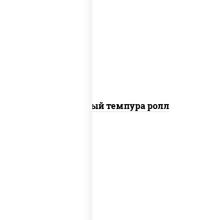
рис, нори, лосось слабосоленый, огурцы
свежие, сыр сливочный, сухари
панировочные
Сливочный темпура ролл
рис, нори, креветки, соус "спайс"
(майонез соус чили соус шрирача)