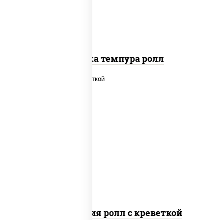
Креветка темпура ролл
рис, нори, огурцы свежие, салат
"айсберг", сыр сливочный, креветки,
соус "унаги"
Филадельфия ролл с креветкой