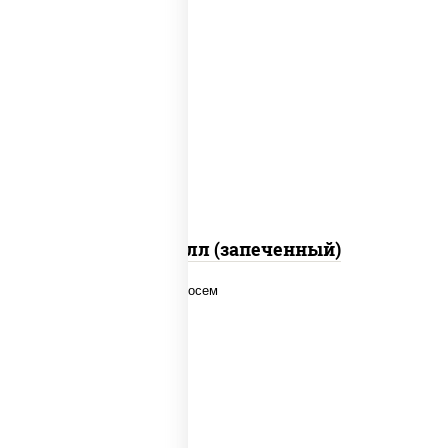
рис, нори, сыр сливочный, салат
"айсберг", куриная грудка с паприкой,
лук фри, сыр "пармезан", соус "цезарь"
(масло растительное загустители
сахар яйца чеснок специи перец черный
консерванты)
Хотто ролл (запеченный)
рис, нори, соус "спайс" (майонез соус
чили соус шрирача), лосось копченый