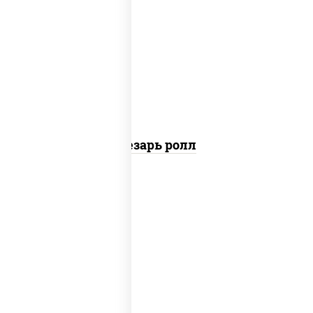
соус "цезарь" (масло растительное
загустители сахар яйца чеснок специи
перец черный консерванты), сыр
"пармезан", рис, нори, куриная грудка с
паприкой, салат "айсберг", кунжут
Цезарь ролл
рис, нори, сыр сливочный, угорь
копченый, соус "унаги", кунжут