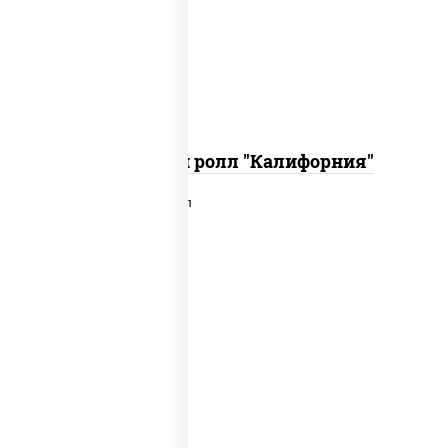
икра "масаго", соус "хот" (майонез
кетчуп табаско чеснок масаго)
Запеченный ролл "Калифорния"
рис, нори, сыр сливочный, лосось
слабосоленый, икра "масаго", сухари
панировочные