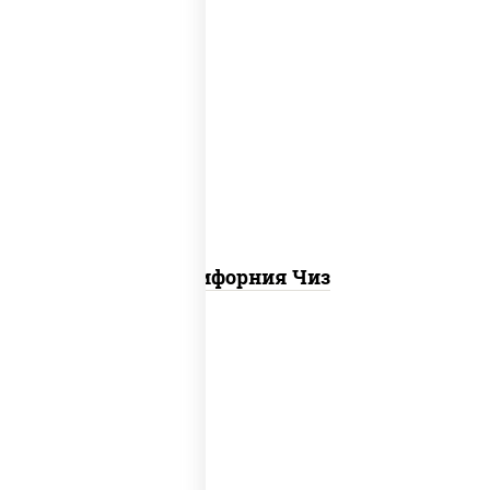
рис, нори, сыр сливочный, икра "масаго"
Калифорния Чиз
рис, нори, креветки, сыр сливочный,
салат "айсберг", сухари панировочные