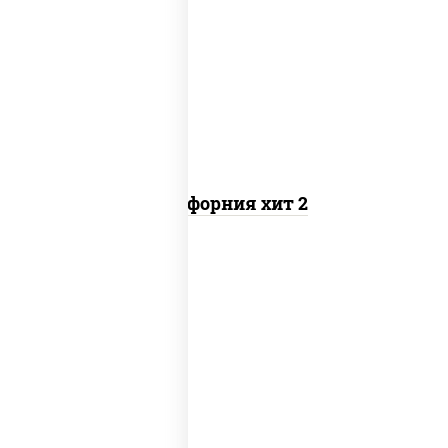
рис, нори, майонез, авокадо, краб
снежный, икра "масаго"
Калифорния хит 2
рис, нори, бекон, соус "техасский
барбекю", сыр сливочный, огурцы
свежие, сухари панировочные