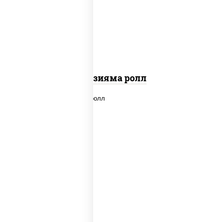
"вулкан" (креветки отварные; краб
снежный; майонез; чеснок; икра масаго)
Фудзияма ролл
new
рис, нори, лосось копченый, сыр
сливочный, огурцы свежие, соус "вулкан"
(креветки отварные; краб снежный;
майонез; чеснок; икра масаго), кунжут