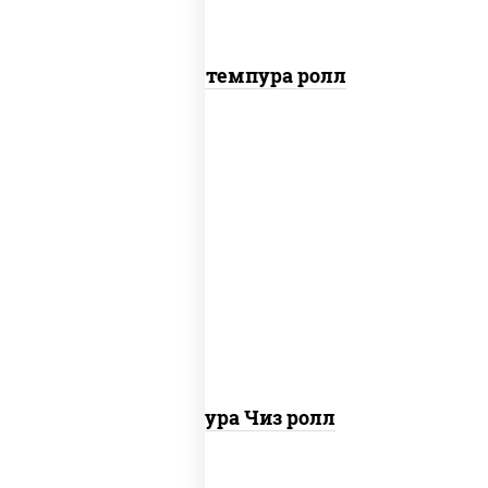
Бекон темпура ролл
рис, нори, сыр сливочный, сухари
панировочные
Темпура Чиз ролл