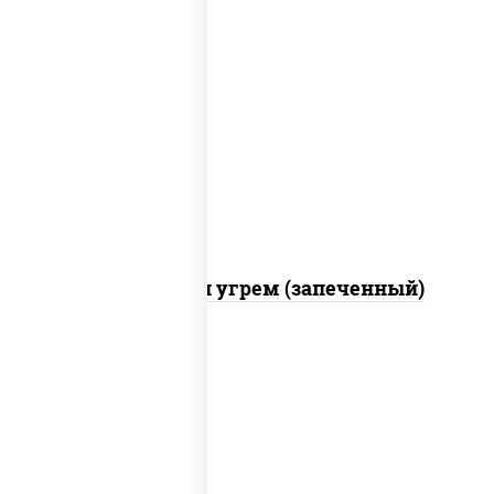
рис, нори, огурцы свежие, креветки,
угорь копченый, икра "масаго", соус
"хот" (майонез кетчуп табаско чеснок
масаго)
С креветкой и угрем (запеченный)
рис, нори, майонез, огурцы свежие,
авокадо, креветки, икра "масаго"