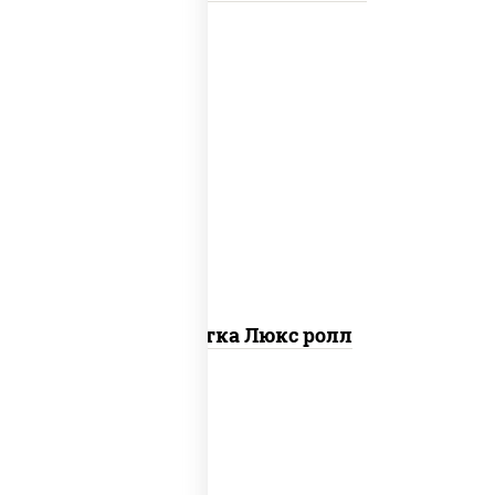
креветки, рис, нори, майонез, икра
"масаго", кляр, сухари панировочные,
кунжут
Креветка Люкс ролл