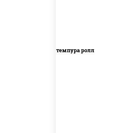
рис, нори, тунец, омлет, соус "спайс"
(майонез соус чили соус шрирача), сухари
панировочные
Тунец темпура ролл
соус "цезарь" (масло растительное
загустители сахар яйца чеснок специи
перец черный консерванты), сыр
"пармезан", рис, нори, салат "айсберг",
помидоры, куриная грудка с паприкой,
сухари панировочные