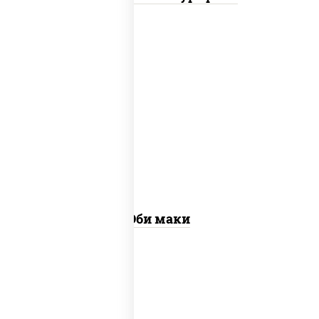
рис, нори, креветки
Эби маки
рис, нори, сыр сливочный, огурцы