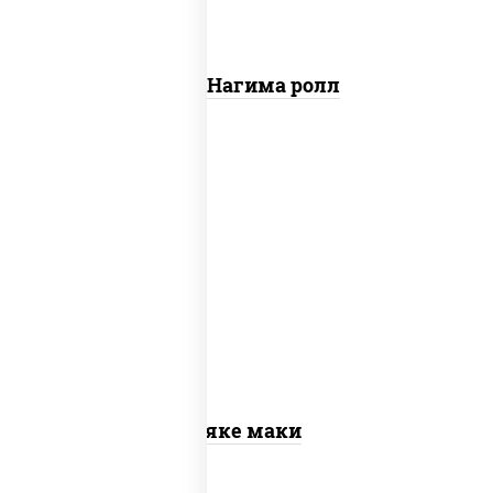
Сяке Нагима ролл
рис, нори, лосось слабосоленый
Сяке маки