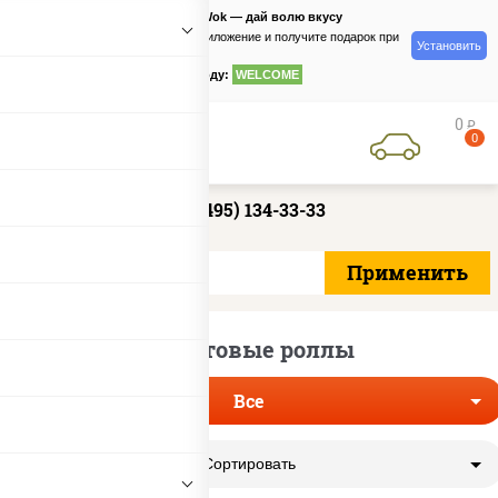
PizzaSushiWok — дай волю вкусу
Скачайте приложение и получите подарок при
Установить
заказе
по промокоду:
WELCOME
0
руб
0
+7 (495) 134-33-33
Фруктовые роллы
Все
Сортировать