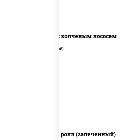
Спайс ролл с копченым лососем
рис, нори, сыр сливочный, помидоры,
куриная грудка с паприкой, соус "спайс"
(майонез соус чили соус шрирача)
Чили чикен ролл (запеченный)