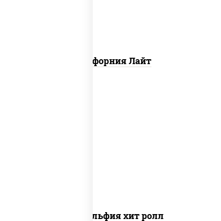
Калифорния Лайт
рис, нори, сыр сливочный, огурцы
свежие, омлет, лосось слабосоленый
Филадельфия хит ролл