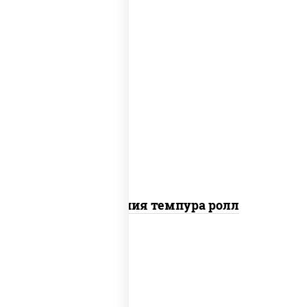
рис, нори, икра "масаго", майонез, краб
снежный, огурцы свежие, авокадо,
сухари панировочные
Калифорния темпура ролл
рис, нори, сыр сливочный, огурцы