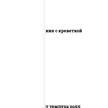
Калифорния с креветкой
рис, нори, угорь копченый, икра
"масаго", сыр сливочный, огурцы свежие,
сухари панировочные
Динамит темпура ролл