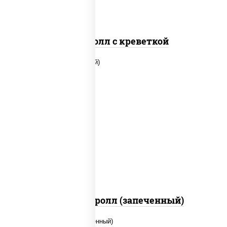
Спайс ролл с креветкой
рис, нори, огурцы свежие, помидоры,
куриная грудка с паприкой, соус "шеф"
(майонез соус соевый зелень чеснок)
Тори Маки ролл (запеченный)