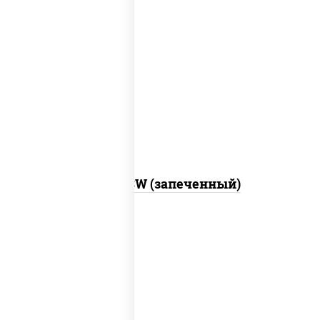
рис, нори, сыр сливочный, краб снежный,
соус "яки" (майонез чеснок масаго
лосось слабосолёный), соус "унаги"
Город PSW (запеченный)
рис, нори, майонез, краб снежный,
огурцы свежие, икра "масаго"