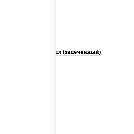
свежие, креветки, лосось слабосоленый,
соус "унаги", соус "спайс" (майонез соус
чили соус шрирача), икра "масаго"
Ойси ролл (запеченный)
рис, нори, соус "спайс" (майонез соус
чили соус шрирача), угорь копченый