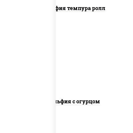
Филадельфия темпура ролл
рис, нори, сыр сливочный, огурцы
свежие, лосось слабосоленый
Филадельфия с огурцом