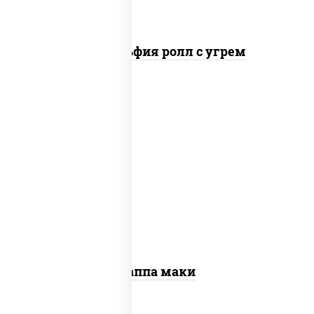
Филадельфия ролл с угрем
пост
рис, нори, огурцы свежие, кунжут
Каппа маки