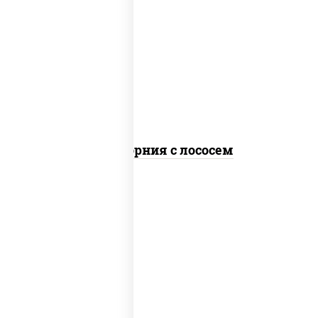
рис, нори, майонез, авокадо, огурцы
свежие, лосось слабосоленый, икра
"масаго"
Калифорния с лососем
рис, нори, сыр сливочный, огурцы
свежие, лосось слабосоленый