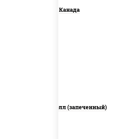
Канада
рис, нори, сыр сливочный, бекон, куриная
грудка с паприкой, сыр "пармезан", соус
"цезарь" (масло растительное
загустители сахар яйца чеснок специи
перец черный консерванты)
Митто ролл (запеченный)