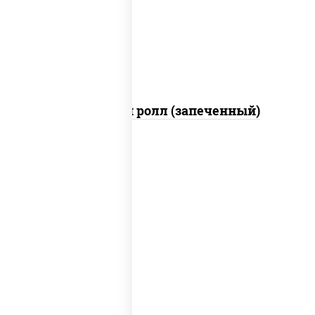
куриная грудка с паприкой, соус "спайс"
(майонез соус чили соус шрирача)
Чили чикен ролл (запеченный)
рис, нори, сыр сливочный, огурцы
свежие, куриная грудка с паприкой,
бекон, соус "унаги", кунжут