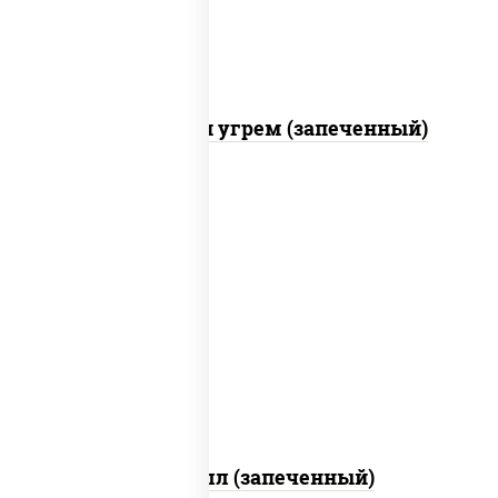
С креветкой и угрем (запеченный)
рис, нори, сыр сливочный, огурцы
свежие, креветки, лосось слабосоленый,
соус "унаги", соус "спайс" (майонез соус
чили соус шрирача), икра "масаго"
Ойси ролл (запеченный)