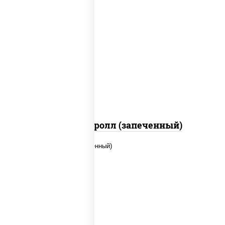
рис, нори, огурцы свежие, помидоры,
куриная грудка с паприкой, соус "шеф"
(майонез соус соевый зелень чеснок)
Тори Маки ролл (запеченный)
рис, нори, огурцы свежие, креветки,
угорь копченый, икра "масаго", соус
"хот" (майонез кетчуп табаско чеснок
масаго)