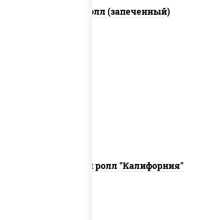
Бостон ролл (запеченный)
рис, нори, огурцы свежие, краб снежный,
икра "масаго", соус "хот" (майонез
кетчуп табаско чеснок масаго)
Запеченный ролл "Калифорния"