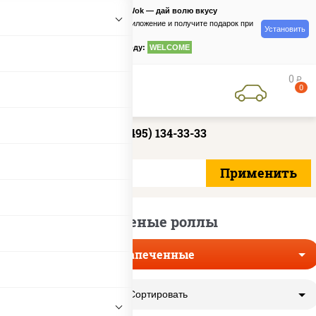
PizzaSushiWok — дай волю вкусу
Скачайте приложение и получите подарок при
Установить
заказе
по промокоду:
WELCOME
0
руб
0
+7 (495) 134-33-33
Жареные роллы
Запеченные
Сортировать