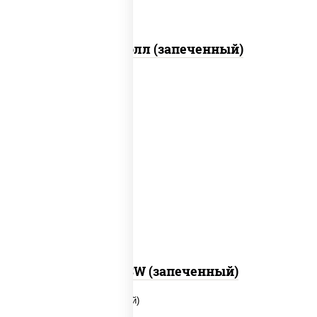
Митто ролл (запеченный)
рис, нори, сыр сливочный, краб снежный,
соус "яки" (майонез чеснок масаго
лосось слабосолёный), соус "унаги"
Город PSW (запеченный)