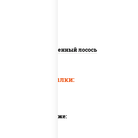
слабосоленый, соус "хот" (майонез
кетчуп табаско чеснок масаго)
Запеченный лосось
Быстрые ссылки:
Предлагаем также: