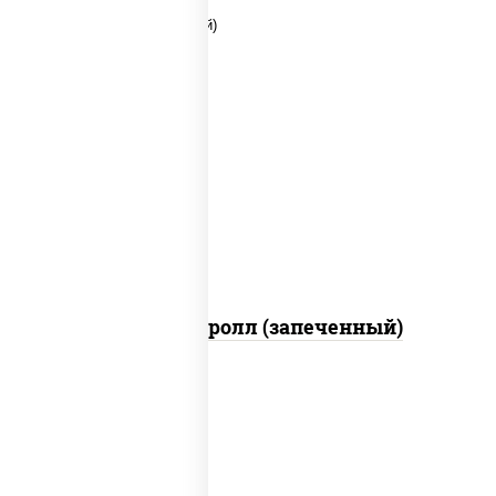
рис, нори, соус "яки" (майонез чеснок
масаго лосось слабосолёный),
помидоры, краб снежный, соус "спайс"
(майонез соус чили соус шрирача)
Чили кани ролл (запеченный)
рис, нори, огурцы свежие, омлет, лосось