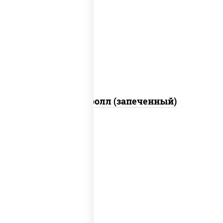
рис, нори, сыр сливочный, огурцы
свежие, икра "масаго", соус "яки"
(майонез чеснок масаго лосось
слабосолёный), соус "унаги"
Сальмон ролл (запеченный)
рис, нори, сыр сливочный, бекон, куриная
грудка с паприкой, сыр "пармезан", соус
"цезарь" (масло растительное
загустители сахар яйца чеснок специи
перец черный консерванты)