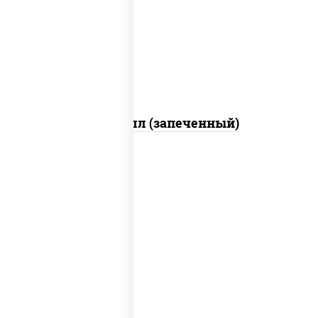
свежие, креветки, лосось слабосоленый,
соус "унаги", соус "спайс" (майонез соус
чили соус шрирача), икра "масаго"
Ойси ролл (запеченный)
рис, нори, креветки