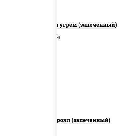
С креветкой и угрем (запеченный)
рис, нори, огурцы свежие, помидоры,
куриная грудка с паприкой, соус "шеф"
(майонез соус соевый зелень чеснок)
Тори Маки ролл (запеченный)