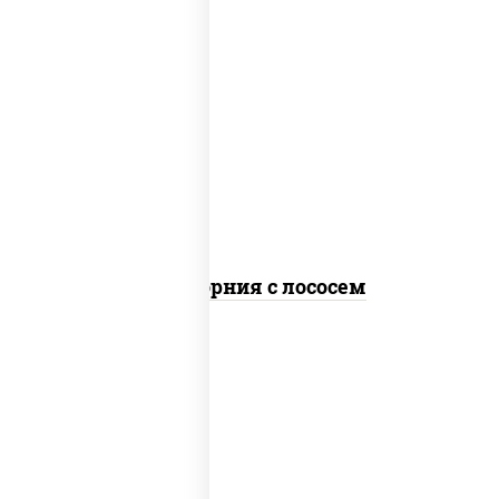
рис, нори, майонез, авокадо, огурцы
свежие, лосось слабосоленый, икра
"масаго"
Калифорния с лососем
рис, нори, сыр сливочный, огурцы
свежие, лосось слабосоленый