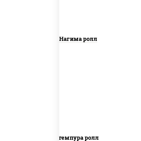
Сяке Нагима ролл
нори, краб снежный, сыр сливочный,
икра "масаго", омлет, угорь копченый,
сухари панировочные, соус "унаги"
Кани темпура ролл