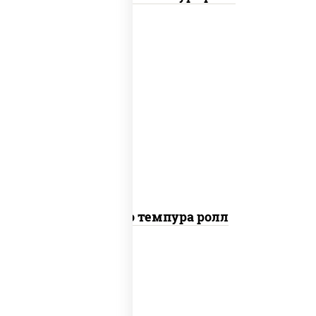
рис, нори, тунец, сыр сливочный, огурцы
свежие, соус "спайс" (майонез соус чили
соус шрирача), сухари панировочные
Бонито темпура ролл
рис, нори, сыр сливочный, огурцы