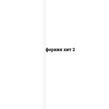
рис, нори, майонез, авокадо, краб
снежный, икра "масаго"
Калифорния хит 2
рис, нори, бекон, соус "техасский
барбекю", сыр сливочный, огурцы
свежие, сухари панировочные