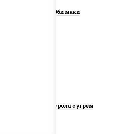
Эби маки
рис, нори, соус "спайс" (майонез соус
чили соус шрирача), угорь копченый
Спайс ролл с угрем