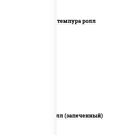
Бекон темпура ролл
рис, нори, сыр сливочный, салат
"айсберг", куриная грудка с паприкой,
лук фри, сыр "пармезан", соус "цезарь"
(масло растительное загустители
сахар яйца чеснок специи перец черный
консерванты)
Хотто ролл (запеченный)