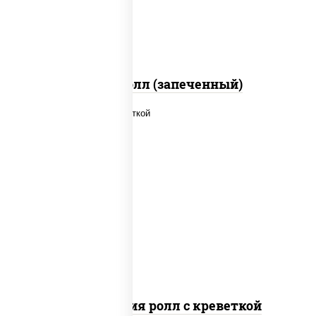
перец черный консерванты)
Митто ролл (запеченный)
рис, нори, огурцы свежие, салат
"айсберг", сыр сливочный, креветки,
соус "унаги"
Филадельфия ролл с креветкой