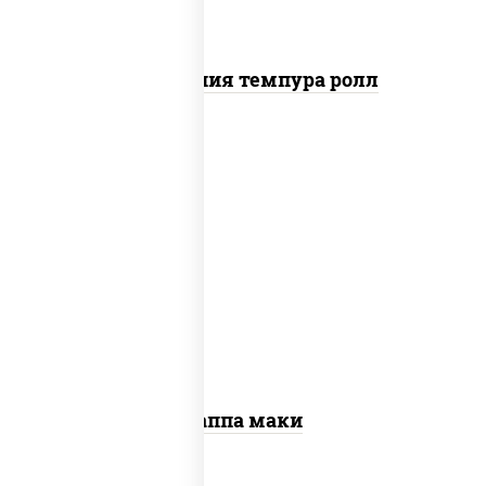
Калифорния темпура ролл
пост
рис, нори, огурцы свежие, кунжут
Каппа маки