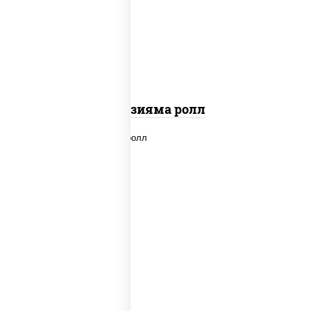
"вулкан" (креветки отварные; краб
снежный; майонез; чеснок; икра масаго)
Фудзияма ролл
new
рис, нори, лосось копченый, сыр
сливочный, огурцы свежие, соус "вулкан"
(креветки отварные; краб снежный;
майонез; чеснок; икра масаго), кунжут