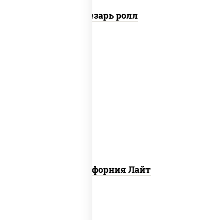
Цезарь ролл
рис, нори, майонез, краб снежный,
огурцы свежие, икра "масаго"
Калифорния Лайт