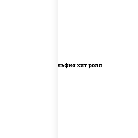
рис, нори, сыр сливочный, огурцы
свежие, омлет, лосось слабосоленый
Филадельфия хит ролл
соус "унаги", рис, нори, сыр сливочный,
огурцы свежие, лосось слабосоленый,
угорь копченый, кунжут