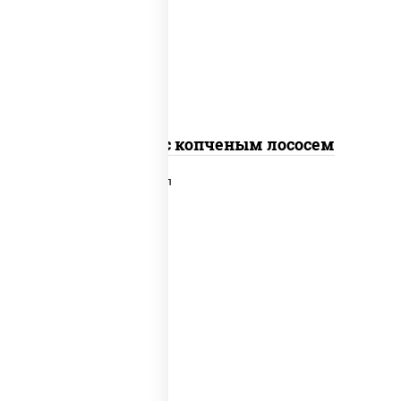
рис, нори, соус "спайс" (майонез соус
чили соус шрирача), лосось копченый
Спайс ролл с копченым лососем
рис, нори, сыр сливочный, лосось
слабосоленый, икра "масаго", сухари
панировочные