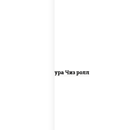
рис, нори, сыр сливочный, сухари
панировочные
Темпура Чиз ролл
рис, нори, огурцы свежие, краб снежный,
икра "масаго", соус "хот" (майонез
кетчуп табаско чеснок масаго)