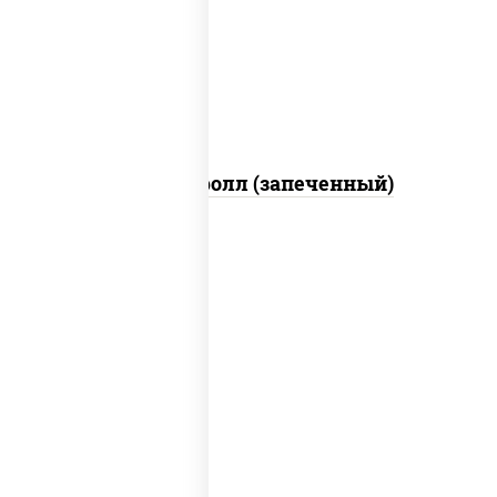
свежие, икра "масаго", соус "яки"
(майонез чеснок масаго лосось
слабосолёный), соус "унаги"
Сальмон ролл (запеченный)
соус "цезарь" (масло растительное
загустители сахар яйца чеснок специи
перец черный консерванты), сыр
"пармезан", рис, нори, куриная грудка с
паприкой, салат "айсберг", кунжут