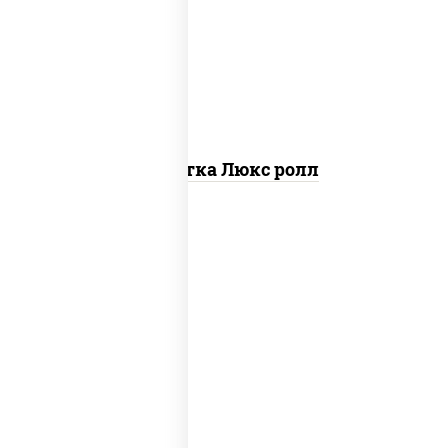
креветки, рис, нори, майонез, икра
"масаго", кляр, сухари панировочные,
кунжут
Креветка Люкс ролл
соус "цезарь" (масло растительное
загустители сахар яйца чеснок специи
перец черный консерванты), сыр
"пармезан", рис, нори, салат "айсберг",
помидоры, куриная грудка с паприкой,
сухари панировочные