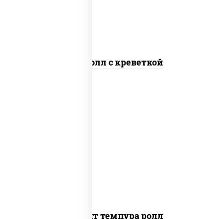
Спайс ролл с креветкой
рис, нори, угорь копченый, икра
"масаго", сыр сливочный, огурцы свежие,
сухари панировочные
Динамит темпура ролл