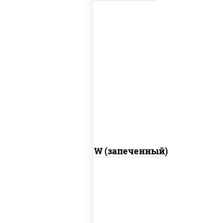
рис, нори, сыр сливочный, краб снежный,
соус "яки" (майонез чеснок масаго
лосось слабосолёный), соус "унаги"
Город PSW (запеченный)