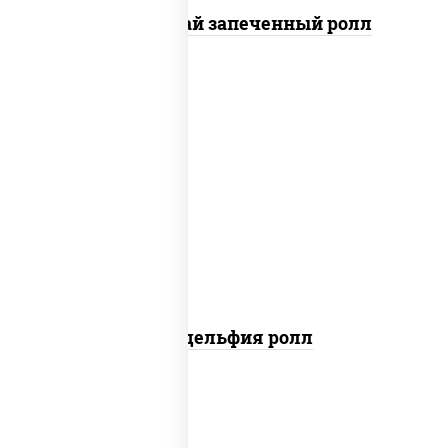
Кунсей фурай запеченный ролл
new
рис, нори, сыр сливочный, авокадо,
лосось слабосоленый
Филадельфия ролл