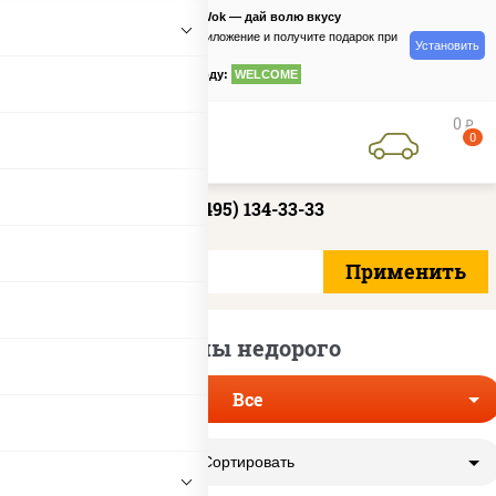
PizzaSushiWok — дай волю вкусу
Скачайте приложение и получите подарок при
Установить
заказе
по промокоду:
WELCOME
0
руб
0
+7 (495) 134-33-33
Роллы недорого
Все
Сортировать