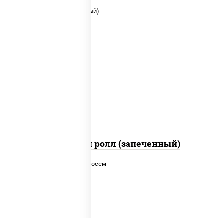
рис, нори, сыр сливочный, помидоры,
куриная грудка с паприкой, соус "спайс"
(майонез соус чили соус шрирача)
Чили чикен ролл (запеченный)