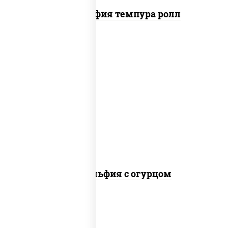
Филадельфия темпура ролл
рис, нори, сыр сливочный, огурцы
свежие, лосось слабосоленый
Филадельфия с огурцом