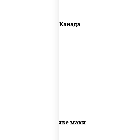
Канада
рис, нори, лосось слабосоленый
Сяке маки