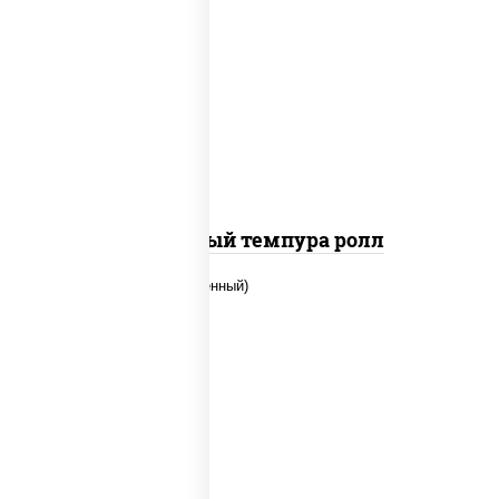
рис, нори, лосось слабосоленый, огурцы
свежие, сыр сливочный, сухари
панировочные
Сливочный темпура ролл
рис, нори, огурцы свежие, креветки,
угорь копченый, икра "масаго", соус
"хот" (майонез кетчуп табаско чеснок
масаго)