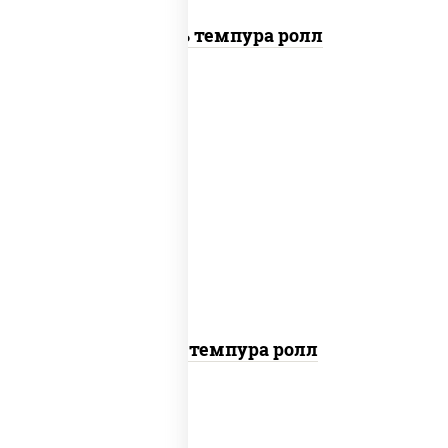
Цезарь темпура ролл
рис, нори, тунец, омлет, соус "спайс"
(майонез соус чили соус шрирача), сухари
панировочные
Тунец темпура ролл