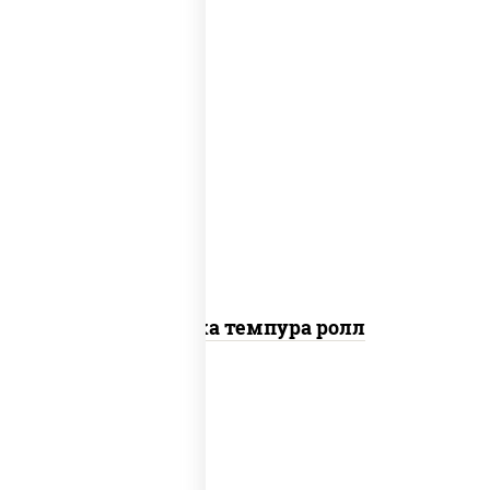
рис, нори, креветки, сыр сливочный,
салат "айсберг", сухари панировочные
Креветка темпура ролл
рис, нори, сыр сливочный, огурцы