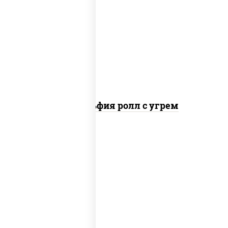
рис, нори, сыр сливочный, угорь
копченый, соус "унаги", кунжут
Филадельфия ролл с угрем
рис, нори, икра "масаго", майонез, краб
снежный, огурцы свежие, авокадо,
сухари панировочные