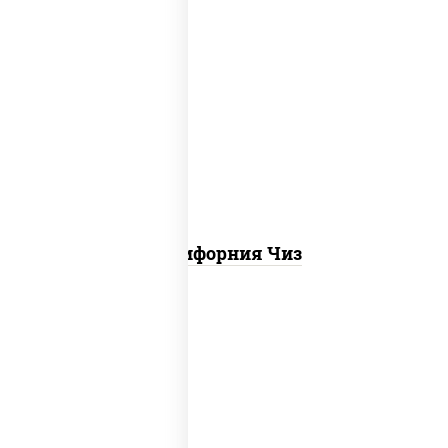
рис, нори, сыр сливочный, икра "масаго"
Калифорния Чиз
рис, нори, сыр сливочный, бекон, куриная
грудка с паприкой, сыр "пармезан", соус
"цезарь" (масло растительное
загустители сахар яйца чеснок специи