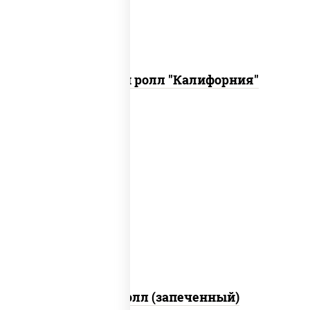
Запеченный ролл "Калифорния"
рис, нори, сыр сливочный, огурцы
свежие, куриная грудка с паприкой,
бекон, соус "унаги", кунжут
Бостон ролл (запеченный)