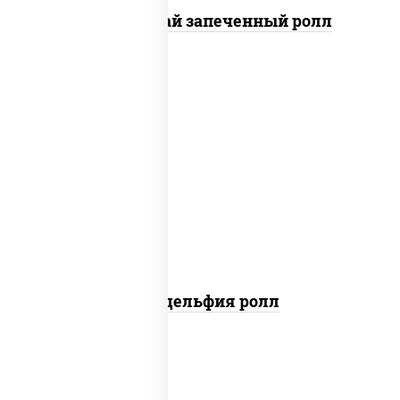
Кунсей фурай запеченный ролл
new
рис, нори, сыр сливочный, авокадо,
лосось слабосоленый
Филадельфия ролл