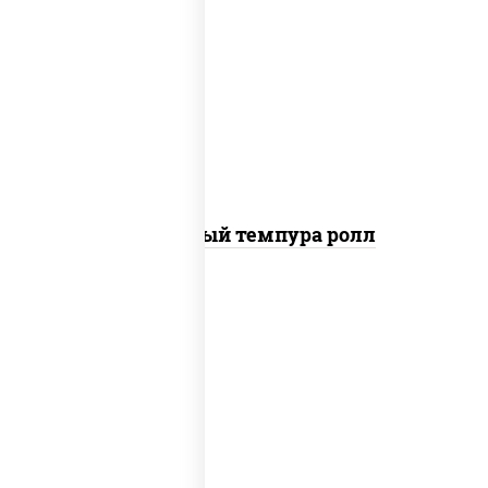
рис, нори, лосось слабосоленый, огурцы
свежие, сыр сливочный, сухари
панировочные
Сливочный темпура ролл
рис, нори, креветки, соус "спайс"
(майонез соус чили соус шрирача)