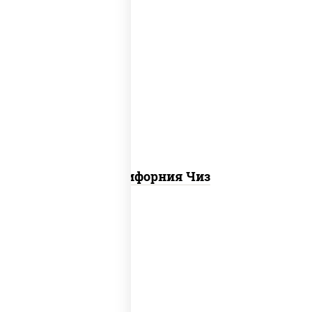
рис, нори, сыр сливочный, икра "масаго"
Калифорния Чиз
рис, нори, креветки, сыр сливочный,
салат "айсберг", сухари панировочные