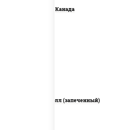
Канада
рис, нори, сыр сливочный, бекон, куриная
грудка с паприкой, сыр "пармезан", соус
"цезарь" (масло растительное
загустители сахар яйца чеснок специи
перец черный консерванты)
Митто ролл (запеченный)