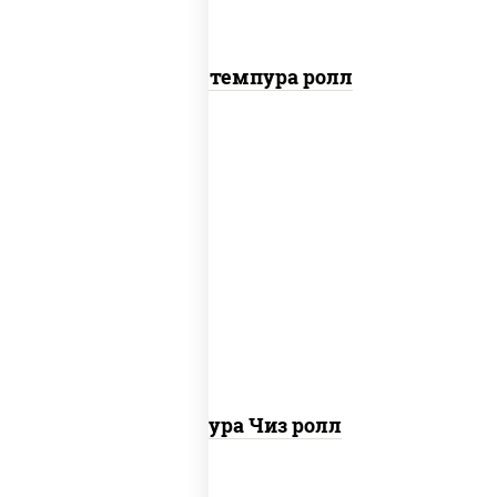
Бекон темпура ролл
рис, нори, сыр сливочный, сухари
панировочные
Темпура Чиз ролл