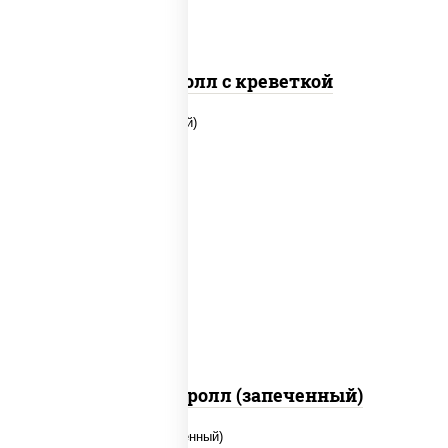
Спайс ролл с креветкой
рис, нори, огурцы свежие, помидоры,
куриная грудка с паприкой, соус "шеф"
(майонез соус соевый зелень чеснок)
Тори Маки ролл (запеченный)