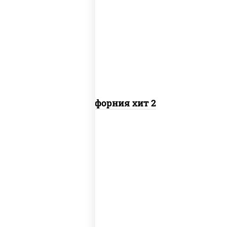
рис, нори, майонез, авокадо, краб
снежный, икра "масаго"
Калифорния хит 2
рис, нори, бекон, соус "техасский
барбекю", сыр сливочный, огурцы
свежие, сухари панировочные