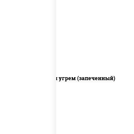
рис, нори, огурцы свежие, креветки,
угорь копченый, икра "масаго", соус
"хот" (майонез кетчуп табаско чеснок
масаго)
С креветкой и угрем (запеченный)
рис, нори, майонез, огурцы свежие,
авокадо, креветки, икра "масаго"