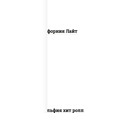
Калифорния Лайт
рис, нори, сыр сливочный, огурцы
свежие, омлет, лосось слабосоленый
Филадельфия хит ролл