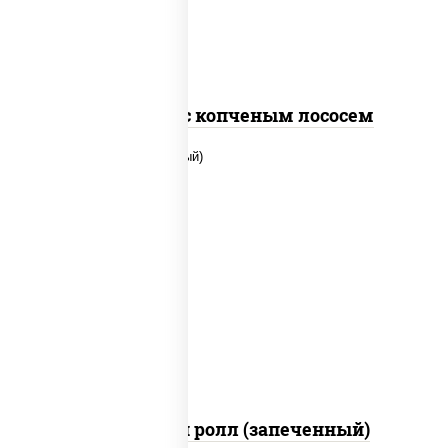
Спайс ролл с копченым лососем
рис, нори, сыр сливочный, помидоры,
куриная грудка с паприкой, соус "спайс"
(майонез соус чили соус шрирача)
Чили чикен ролл (запеченный)