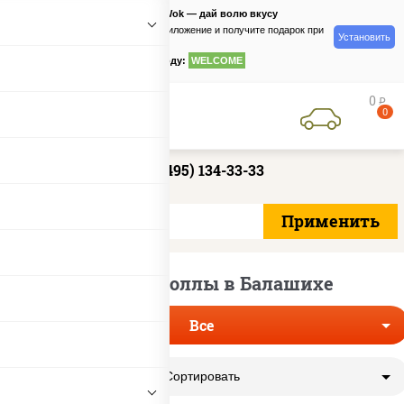
PizzaSushiWok — дай волю вкусу
Скачайте приложение и получите подарок при
Установить
заказе
по промокоду:
WELCOME
0
руб
0
+7 (495) 134-33-33
Большие роллы в Балашихе
Все
Сортировать