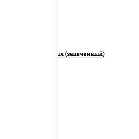
свежие, креветки, лосось слабосоленый,
соус "унаги", соус "спайс" (майонез соус
чили соус шрирача), икра "масаго"
Ойси ролл (запеченный)
рис, нори, соус "спайс" (майонез соус
чили соус шрирача), угорь копченый