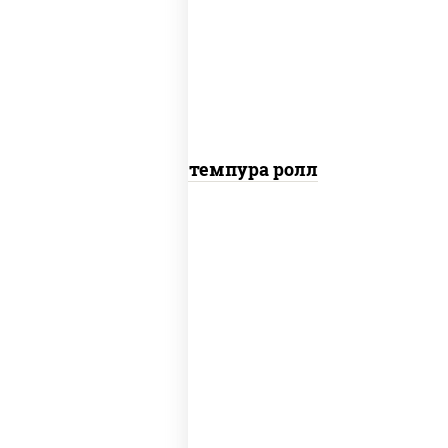
рис, нори, тунец, омлет, соус "спайс"
(майонез соус чили соус шрирача), сухари
панировочные
Тунец темпура ролл
соус "цезарь" (масло растительное
загустители сахар яйца чеснок специи
перец черный консерванты), сыр
"пармезан", рис, нори, салат "айсберг",
помидоры, куриная грудка с паприкой,
сухари панировочные