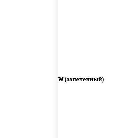
рис, нори, сыр сливочный, краб снежный,
соус "яки" (майонез чеснок масаго
лосось слабосолёный), соус "унаги"
Город PSW (запеченный)
рис, нори, майонез, краб снежный,
огурцы свежие, икра "масаго"