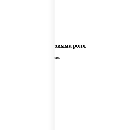
"вулкан" (креветки отварные; краб
снежный; майонез; чеснок; икра масаго)
Фудзияма ролл
new
рис, нори, лосось копченый, сыр
сливочный, огурцы свежие, соус "вулкан"
(креветки отварные; краб снежный;
майонез; чеснок; икра масаго), кунжут