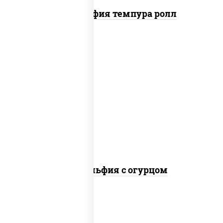
Филадельфия темпура ролл
рис, нори, сыр сливочный, огурцы
свежие, лосось слабосоленый
Филадельфия с огурцом