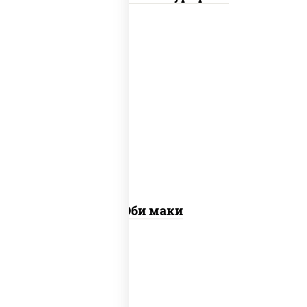
рис, нори, креветки
Эби маки
рис, нори, сыр сливочный, огурцы