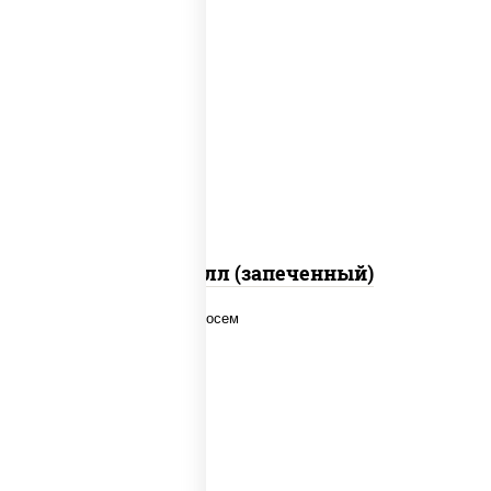
рис, нори, сыр сливочный, салат
"айсберг", куриная грудка с паприкой,
лук фри, сыр "пармезан", соус "цезарь"
(масло растительное загустители
сахар яйца чеснок специи перец черный
консерванты)
Хотто ролл (запеченный)
рис, нори, соус "спайс" (майонез соус
чили соус шрирача), лосось копченый