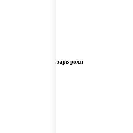
соус "цезарь" (масло растительное
загустители сахар яйца чеснок специи
перец черный консерванты), сыр
"пармезан", рис, нори, куриная грудка с
паприкой, салат "айсберг", кунжут
Цезарь ролл
рис, нори, сыр сливочный, угорь
копченый, соус "унаги", кунжут