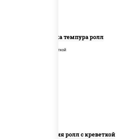
Креветка темпура ролл
рис, нори, огурцы свежие, салат
"айсберг", сыр сливочный, креветки,
соус "унаги"
Филадельфия ролл с креветкой