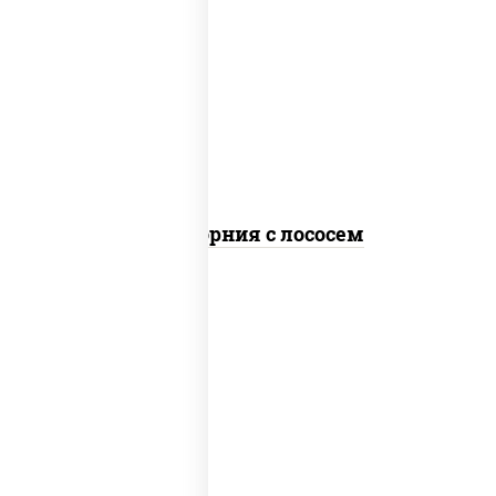
рис, нори, майонез, авокадо, огурцы
свежие, лосось слабосоленый, икра
"масаго"
Калифорния с лососем
рис, нори, сыр сливочный, огурцы
свежие, лосось слабосоленый