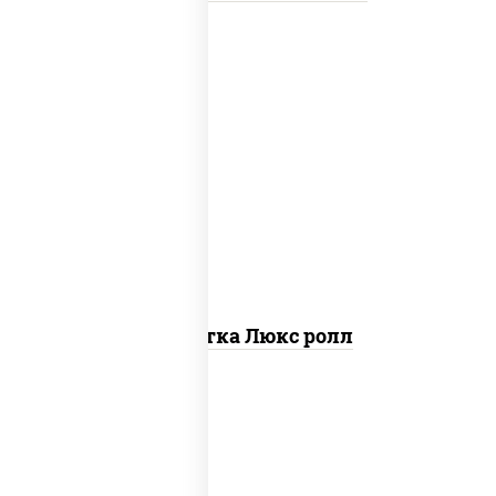
креветки, рис, нори, майонез, икра
"масаго", кляр, сухари панировочные,
кунжут
Креветка Люкс ролл