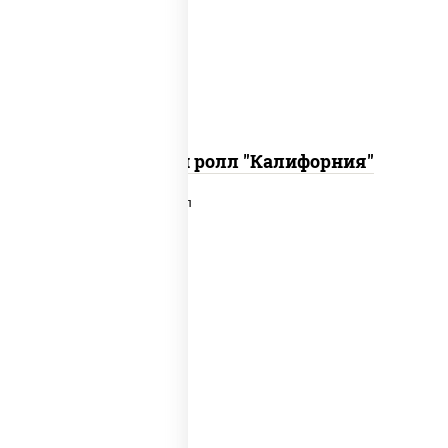
икра "масаго", соус "хот" (майонез
кетчуп табаско чеснок масаго)
Запеченный ролл "Калифорния"
рис, нори, сыр сливочный, лосось
слабосоленый, икра "масаго", сухари
панировочные