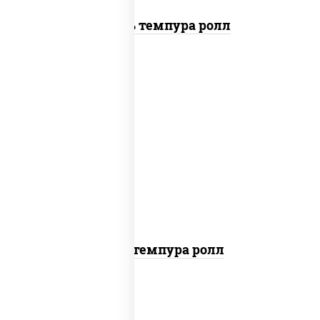
Цезарь темпура ролл
нори, краб снежный, сыр сливочный,
икра "масаго", омлет, угорь копченый,
сухари панировочные, соус "унаги"
Кани темпура ролл