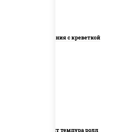
Калифорния с креветкой
рис, нори, угорь копченый, икра
"масаго", сыр сливочный, огурцы свежие,
сухари панировочные
Динамит темпура ролл