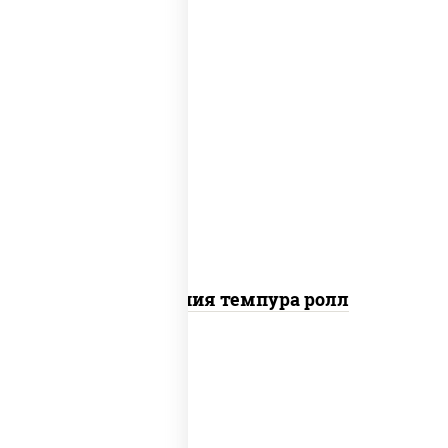
рис, нори, икра "масаго", майонез, краб
снежный, огурцы свежие, авокадо,
сухари панировочные
Калифорния темпура ролл
рис, нори, сыр сливочный, огурцы