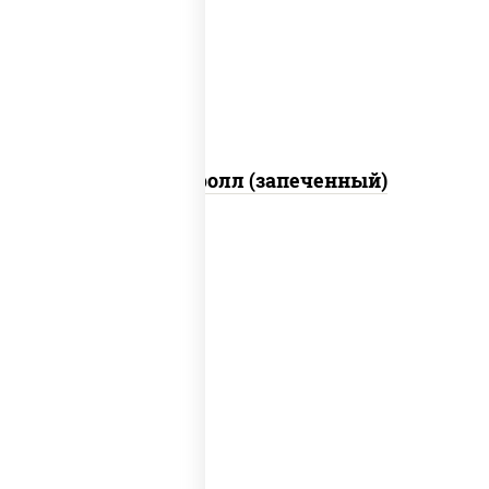
свежие, икра "масаго", соус "яки"
(майонез чеснок масаго лосось
слабосолёный), соус "унаги"
Сальмон ролл (запеченный)
соус "унаги", рис, нори, сыр сливочный,
огурцы свежие, лосось слабосоленый,
угорь копченый, кунжут