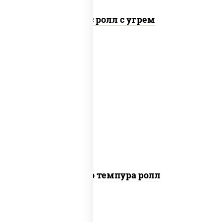
Спайс ролл с угрем
рис, нори, тунец, сыр сливочный, огурцы
свежие, соус "спайс" (майонез соус чили
соус шрирача), сухари панировочные
Бонито темпура ролл