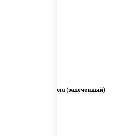
рис, нори, сыр сливочный, огурцы
свежие, куриная грудка с паприкой,
бекон, соус "унаги", кунжут
Бостон ролл (запеченный)
рис, нори, огурцы свежие, краб снежный,