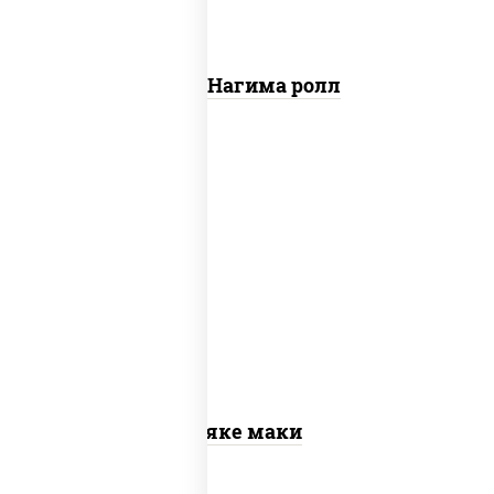
Сяке Нагима ролл
рис, нори, лосось слабосоленый
Сяке маки