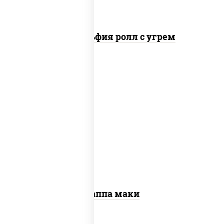
Филадельфия ролл с угрем
пост
рис, нори, огурцы свежие, кунжут
Каппа маки