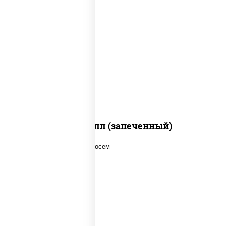
рис, нори, сыр сливочный, салат
"айсберг", куриная грудка с паприкой,
лук фри, сыр "пармезан", соус "цезарь"
(масло растительное загустители
сахар яйца чеснок специи перец черный
консерванты)
Хотто ролл (запеченный)
рис, нори, соус "спайс" (майонез соус
чили соус шрирача), лосось копченый