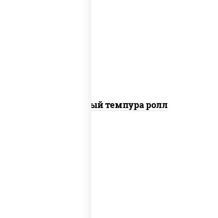
рис, нори, лосось слабосоленый, огурцы
свежие, сыр сливочный, сухари
панировочные
Сливочный темпура ролл
рис, нори, креветки, соус "спайс"
(майонез соус чили соус шрирача)