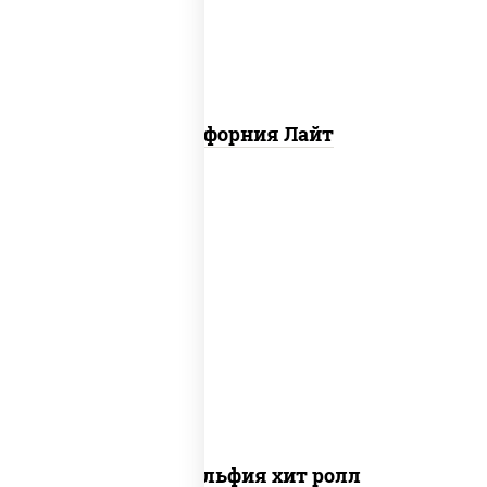
Калифорния Лайт
рис, нори, сыр сливочный, огурцы
свежие, омлет, лосось слабосоленый
Филадельфия хит ролл