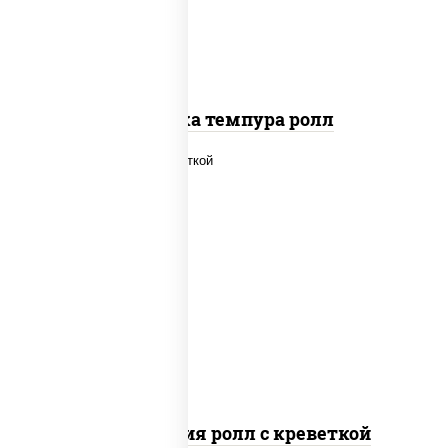
Креветка темпура ролл
рис, нори, огурцы свежие, салат
"айсберг", сыр сливочный, креветки,
соус "унаги"
Филадельфия ролл с креветкой