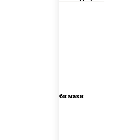
рис, нори, креветки
Эби маки
рис, нори, сыр сливочный, огурцы