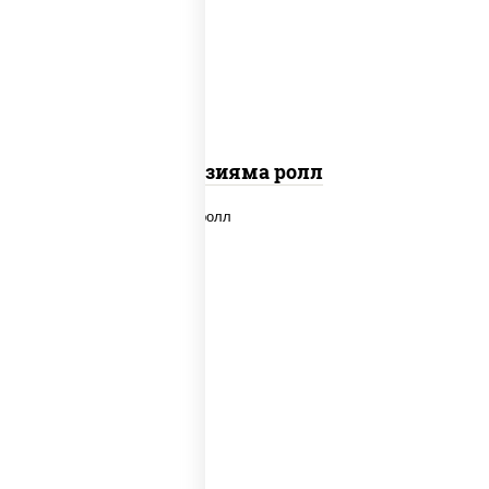
"вулкан" (креветки отварные; краб
снежный; майонез; чеснок; икра масаго)
Фудзияма ролл
new
рис, нори, лосось копченый, сыр
сливочный, огурцы свежие, соус "вулкан"
(креветки отварные; краб снежный;
майонез; чеснок; икра масаго), кунжут