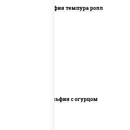
Филадельфия темпура ролл
рис, нори, сыр сливочный, огурцы
свежие, лосось слабосоленый
Филадельфия с огурцом