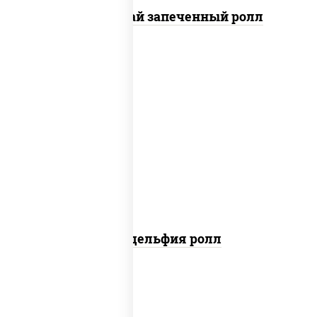
Кунсей фурай запеченный ролл
new
рис, нори, сыр сливочный, авокадо,
лосось слабосоленый
Филадельфия ролл