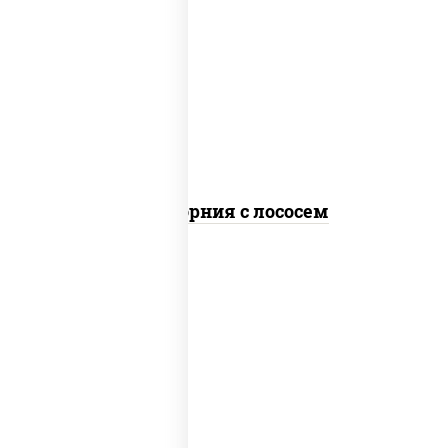
рис, нори, майонез, авокадо, огурцы
свежие, лосось слабосоленый, икра
"масаго"
Калифорния с лососем
рис, нори, сыр сливочный, огурцы
свежие, лосось слабосоленый