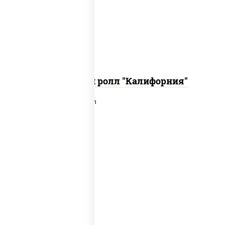
икра "масаго", соус "хот" (майонез
кетчуп табаско чеснок масаго)
Запеченный ролл "Калифорния"
рис, нори, сыр сливочный, лосось
слабосоленый, икра "масаго", сухари
панировочные