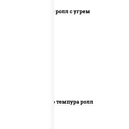
Спайс ролл с угрем
рис, нори, тунец, сыр сливочный, огурцы
свежие, соус "спайс" (майонез соус чили
соус шрирача), сухари панировочные
Бонито темпура ролл