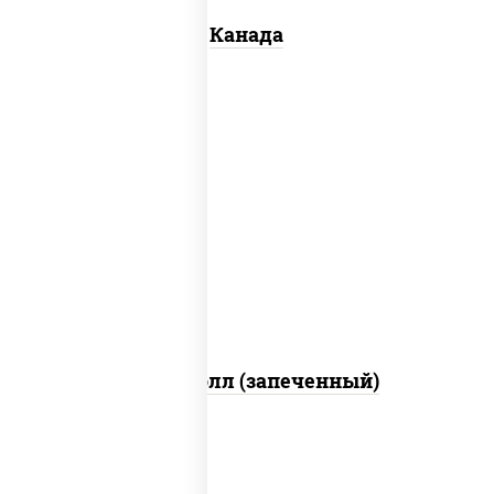
Канада
рис, нори, сыр сливочный, бекон, куриная
грудка с паприкой, сыр "пармезан", соус
"цезарь" (масло растительное
загустители сахар яйца чеснок специи
перец черный консерванты)
Митто ролл (запеченный)