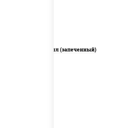
свежие, креветки, лосось слабосоленый,
соус "унаги", соус "спайс" (майонез соус
чили соус шрирача), икра "масаго"
Ойси ролл (запеченный)
рис, нори, соус "спайс" (майонез соус
чили соус шрирача), угорь копченый