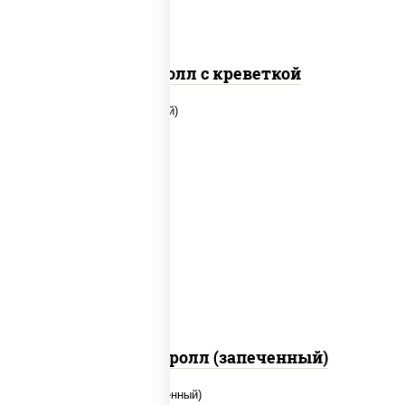
Спайс ролл с креветкой
рис, нори, огурцы свежие, помидоры,
куриная грудка с паприкой, соус "шеф"
(майонез соус соевый зелень чеснок)
Тори Маки ролл (запеченный)