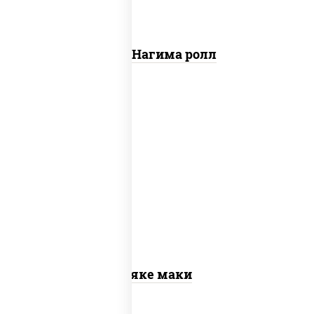
Сяке Нагима ролл
рис, нори, лосось слабосоленый
Сяке маки