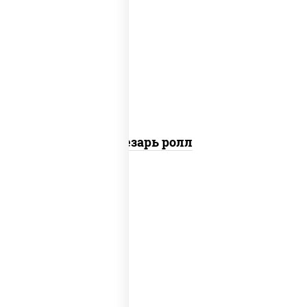
соус "цезарь" (масло растительное
загустители сахар яйца чеснок специи
перец черный консерванты), сыр
"пармезан", рис, нори, куриная грудка с
паприкой, салат "айсберг", кунжут
Цезарь ролл
рис, нори, сыр сливочный, угорь
копченый, соус "унаги", кунжут