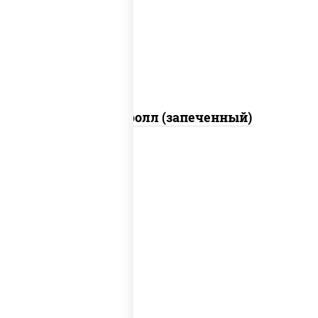
свежие, икра "масаго", соус "яки"
(майонез чеснок масаго лосось
слабосолёный), соус "унаги"
Сальмон ролл (запеченный)
соус "унаги", рис, нори, сыр сливочный,
огурцы свежие, лосось слабосоленый,
угорь копченый, кунжут