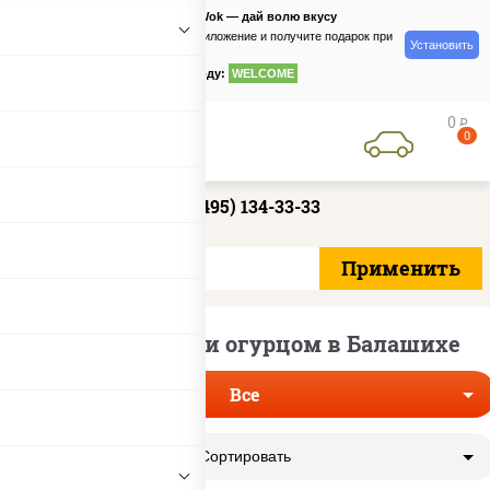
PizzaSushiWok — дай волю вкусу
Скачайте приложение и получите подарок при
Установить
заказе
по промокоду:
WELCOME
0
руб
0
+7 (495) 134-33-33
Роллы с рыбой и огурцом в Балашихе
Все
Сортировать