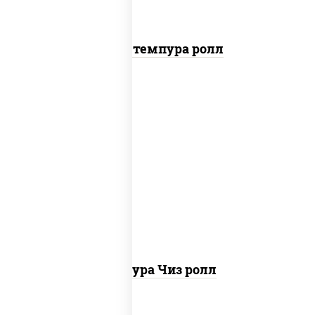
Бекон темпура ролл
рис, нори, сыр сливочный, сухари
панировочные
Темпура Чиз ролл