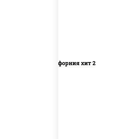
рис, нори, майонез, авокадо, краб
снежный, икра "масаго"
Калифорния хит 2
рис, нори, бекон, соус "техасский
барбекю", сыр сливочный, огурцы
свежие, сухари панировочные