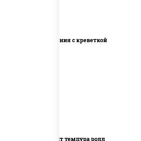
Калифорния с креветкой
рис, нори, угорь копченый, икра
"масаго", сыр сливочный, огурцы свежие,
сухари панировочные
Динамит темпура ролл