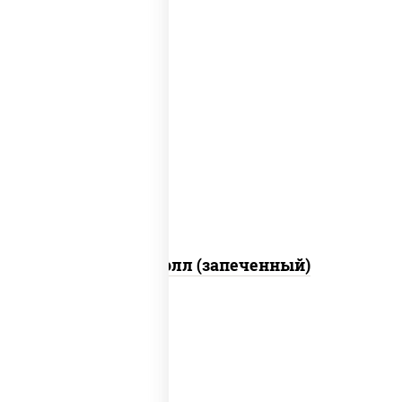
рис, нори, сыр сливочный, огурцы
свежие, куриная грудка с паприкой,
бекон, соус "унаги", кунжут
Бостон ролл (запеченный)
рис, нори, огурцы свежие, краб снежный,