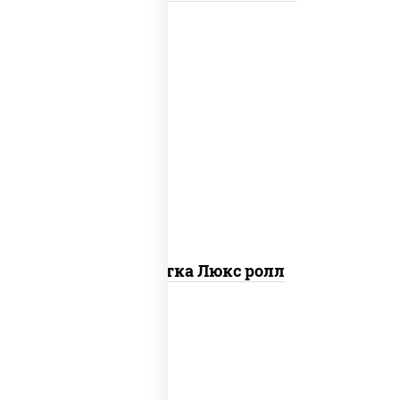
креветки, рис, нори, майонез, икра
"масаго", кляр, сухари панировочные,
кунжут
Креветка Люкс ролл