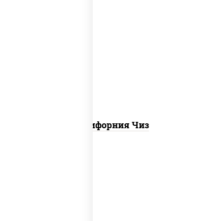
рис, нори, сыр сливочный, икра "масаго"
Калифорния Чиз
рис, нори, креветки, сыр сливочный,
салат "айсберг", сухари панировочные