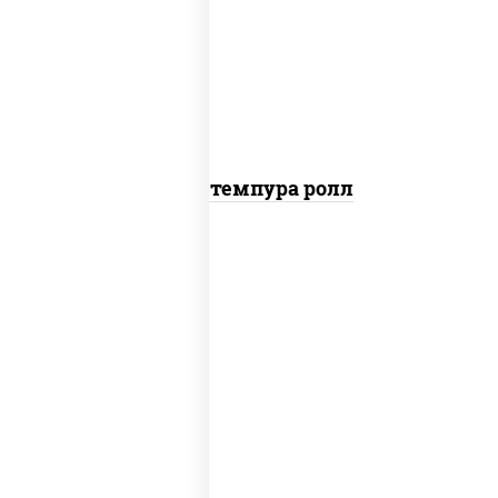
рис, нори, тунец, омлет, соус "спайс"
(майонез соус чили соус шрирача), сухари
панировочные
Тунец темпура ролл
соус "цезарь" (масло растительное
загустители сахар яйца чеснок специи
перец черный консерванты), сыр
"пармезан", рис, нори, салат "айсберг",
помидоры, куриная грудка с паприкой,
сухари панировочные