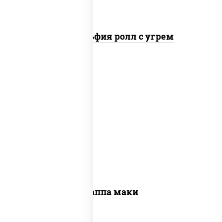
Филадельфия ролл с угрем
пост
рис, нори, огурцы свежие, кунжут
Каппа маки