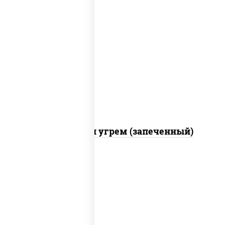
рис, нори, огурцы свежие, креветки,
угорь копченый, икра "масаго", соус
"хот" (майонез кетчуп табаско чеснок
масаго)
С креветкой и угрем (запеченный)
рис, нори, майонез, огурцы свежие,
авокадо, креветки, икра "масаго"