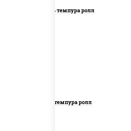
Цезарь темпура ролл
нори, краб снежный, сыр сливочный,
икра "масаго", омлет, угорь копченый,
сухари панировочные, соус "унаги"
Кани темпура ролл