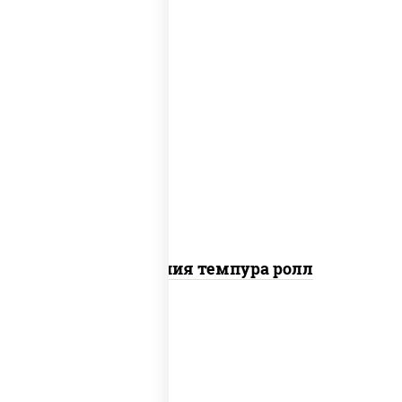
рис, нори, икра "масаго", майонез, краб
снежный, огурцы свежие, авокадо,
сухари панировочные
Калифорния темпура ролл
рис, нори, сыр сливочный, огурцы