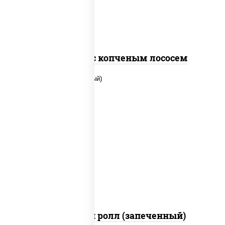
Спайс ролл с копченым лососем
рис, нори, сыр сливочный, помидоры,
куриная грудка с паприкой, соус "спайс"
(майонез соус чили соус шрирача)
Чили чикен ролл (запеченный)