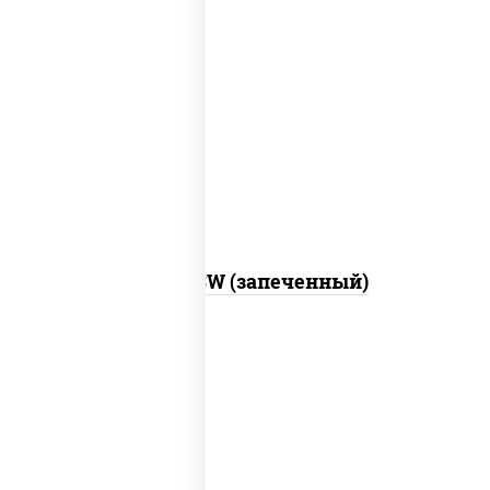
рис, нори, сыр сливочный, краб снежный,
соус "яки" (майонез чеснок масаго
лосось слабосолёный), соус "унаги"
Город PSW (запеченный)
рис, нори, майонез, краб снежный,
огурцы свежие, икра "масаго"