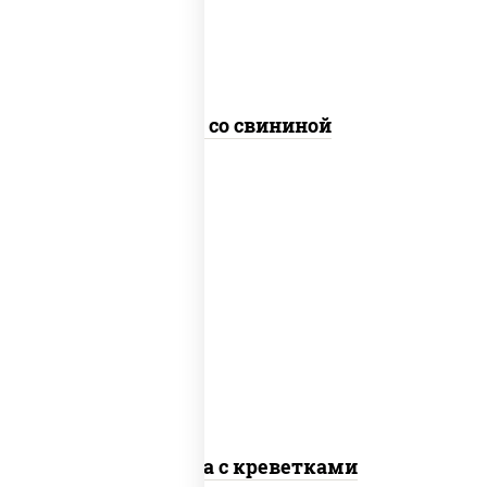
Удон со свининой
масло растительное, креветки,
морковь, лук репчатый, перец
болгарский, кабачки, соус "чесночный",
лапша стеклянная
Фунчоза с креветками