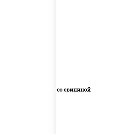
масло растительное, свинина, морковь,
лук репчатый, перец болгарский,
кабачки, соус "чесночный", лапша
гречневая
Соба со свининой
пост
масло растительное, морковь, лук