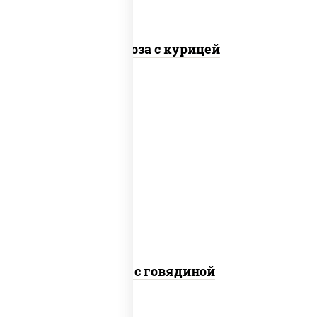
Фунчоза с курицей
масло растительное, говядина,
морковь, лук репчатый, перец
болгарский, кабачки, соус "чесночный",
лапша гречневая
Соба с говядиной