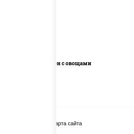
масло растительное, морковь, лук
репчатый, перец болгарский, кабачки,
соус "чесночный", лапша яичная, кунжут
Сомен с овощами
Карта сайта