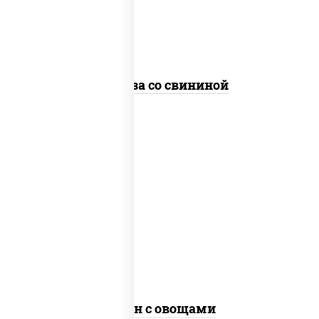
стеклянная
Фунчоза со свининой
пост
масло растительное, морковь, лук
репчатый, перец болгарский, рис, соус
"чесночный", кунжут
Тяхан с овощами