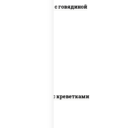
Удон с говядиной
масло растительное, креветки,
морковь, лук репчатый, перец
болгарский, кабачки, соус "чесночный",
лапша пшеничная
Удон с креветками