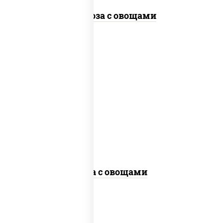
Фунчоза с овощами
пост
масло растительное, морковь, лук
репчатый, перец болгарский, кабачки,
соус "чесночный", лапша гречневая,
кунжут
Соба с овощами