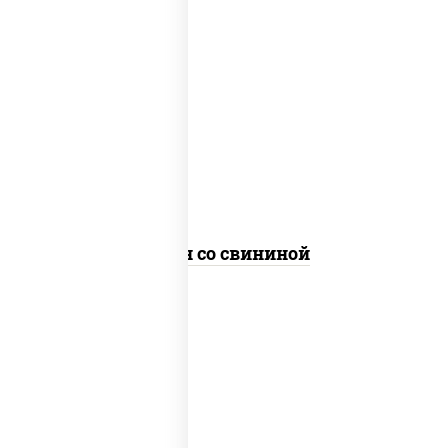
масло растительное, свинина, морковь,
лук репчатый, перец болгарский, рис,
соус "чесночный", кунжут
Тяхан со свининой
масло растительное, свинина, морковь,
лук репчатый, перец болгарский,
кабачки, соус "чесночный", лапша