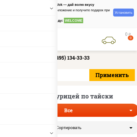
PizzaSushiWok — дай волю вкусу
Скачайте приложение и получите подарок при
Установить
заказе
по промокоду:
WELCOME
0
руб
0
+7 (495) 134-33-33
Лапша с курицей по тайски
Все
Сортировать