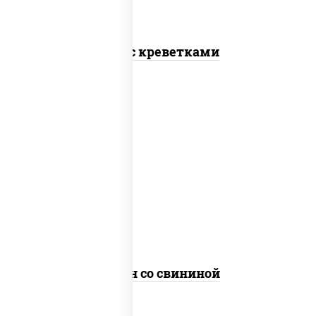
Соба с креветками
масло растительное, свинина, морковь,
лук репчатый, перец болгарский,
кабачки, соус "чесночный", лапша яичная
Сомен со свининой