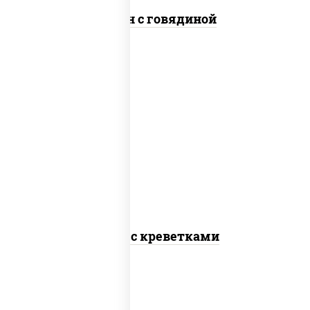
Сомен с говядиной
масло растительное, креветки,
морковь, лук репчатый, перец
болгарский, рис, соус "чесночный",
кунжут
Тяхан с креветками