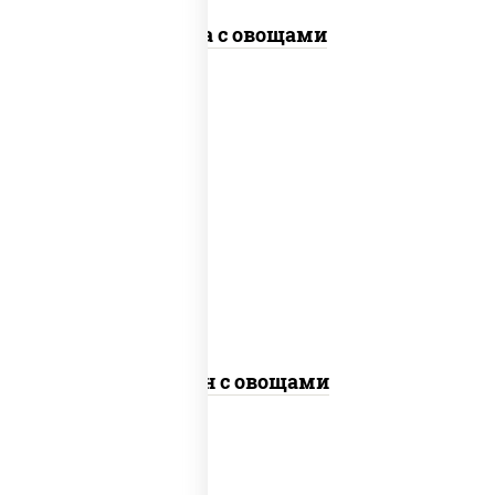
Соба с овощами
пост
масло растительное, морковь, лук
репчатый, перец болгарский, кабачки,
соус "чесночный", лапша пшеничная,
кунжут
Удон с овощами