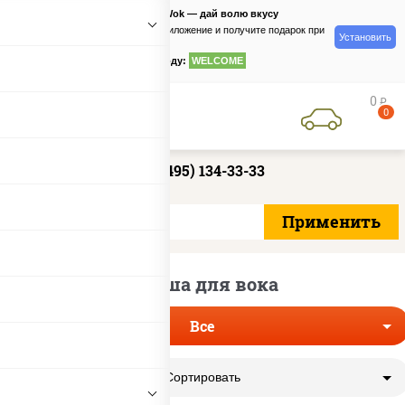
PizzaSushiWok — дай волю вкусу
Скачайте приложение и получите подарок при
Установить
заказе
по промокоду:
WELCOME
0
руб
0
+7 (495) 134-33-33
Лапша для вока
Все
Сортировать