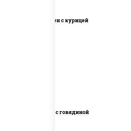
Сомен с курицей
масло растительное, говядина,
морковь, лук репчатый, перец
болгарский, кабачки, соус "чесночный",
лапша гречневая
Соба с говядиной