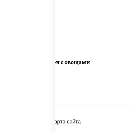
масло растительное, морковь, лук
репчатый, перец болгарский, кабачки,
соус "чесночный", лапша яичная, кунжут
Сомен с овощами
Карта сайта