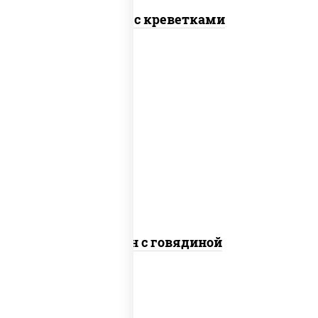
Тяхан с креветками
масло растительное, говядина,
морковь, лук репчатый, перец
болгарский, кабачки, соус "чесночный",
лапша яичная
Сомен с говядиной