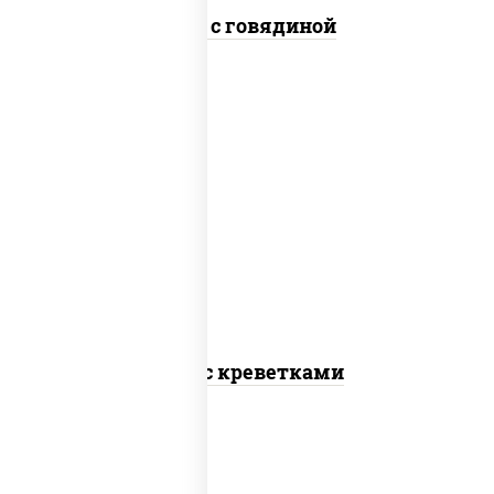
Удон с говядиной
масло растительное, креветки,
морковь, лук репчатый, перец
болгарский, кабачки, соус "чесночный",
лапша пшеничная
Удон с креветками