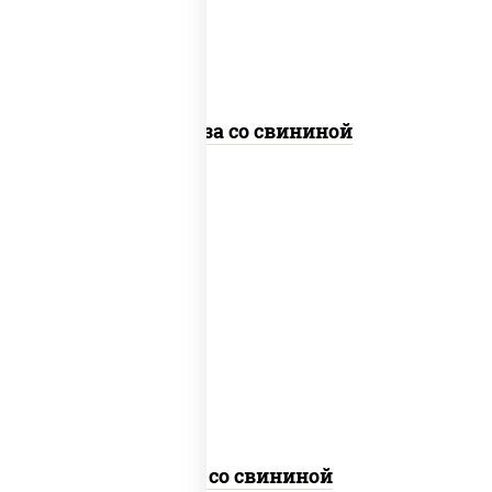
стеклянная
Фунчоза со свининой
масло растительное, свинина, морковь,
лук репчатый, перец болгарский,
кабачки, соус "чесночный", лапша
гречневая
Соба со свининой