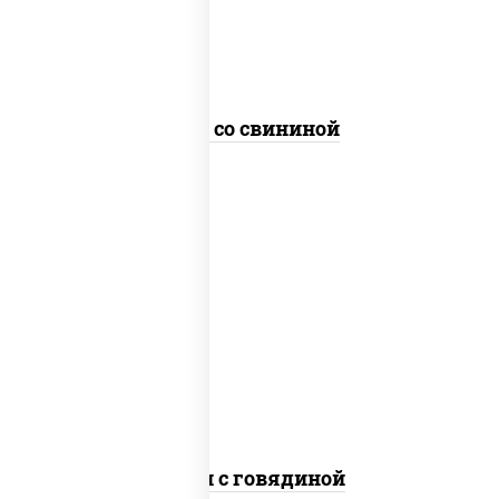
Удон со свининой
масло растительное, говядина,
морковь, лук репчатый, перец
болгарский, рис, соус "чесночный",
кунжут
Тяхан с говядиной