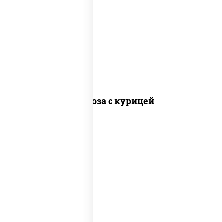
масло растительное, грудка куриная,
морковь, лук репчатый, перец
болгарский, кабачки, соус "чесночный",
лапша стеклянная
Фунчоза с курицей
масло растительное, грудка куриная,
морковь, лук репчатый, перец
болгарский, кабачки, соус "чесночный",
лапша яичная