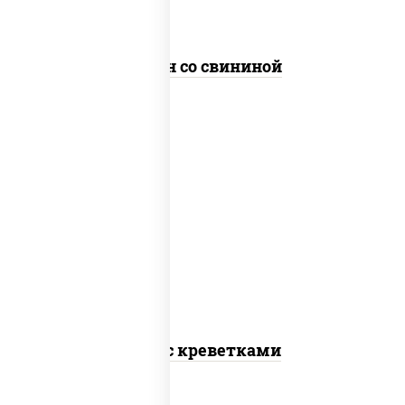
Сомен со свининой
масло растительное, креветки,
морковь, лук репчатый, перец
болгарский, кабачки, соус "чесночный",
лапша гречневая
Соба с креветками