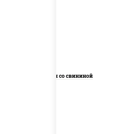
масло растительное, свинина, морковь,
лук репчатый, перец болгарский, рис,
соус "чесночный", кунжут
Тяхан со свининой
масло растительное, свинина, морковь,
лук репчатый, перец болгарский,
кабачки, соус "чесночный", лапша