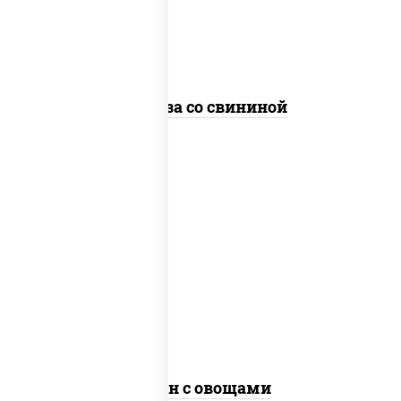
стеклянная
Фунчоза со свининой
пост
масло растительное, морковь, лук
репчатый, перец болгарский, рис, соус
"чесночный", кунжут
Тяхан с овощами