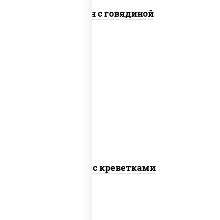
Сомен с говядиной
масло растительное, креветки,
морковь, лук репчатый, перец
болгарский, рис, соус "чесночный",
кунжут
Тяхан с креветками