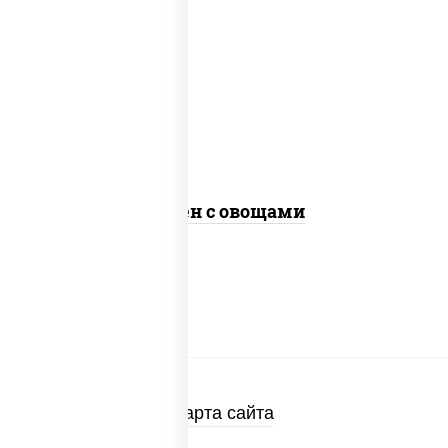
масло растительное, морковь, лук
репчатый, перец болгарский, кабачки,
соус "чесночный", лапша яичная, кунжут
Сомен с овощами
Карта сайта