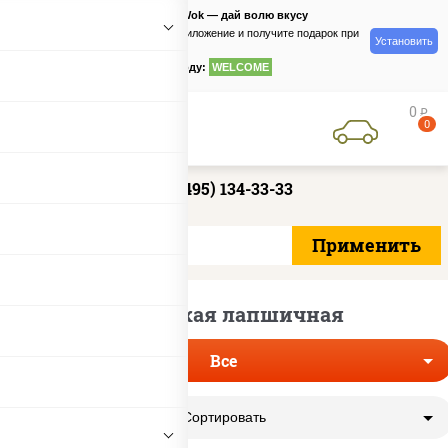
PizzaSushiWok — дай волю вкусу
Скачайте приложение и получите подарок при
Установить
заказе
по промокоду:
WELCOME
0
руб
0
+7 (495) 134-33-33
Китайская лапшичная
Все
Сортировать