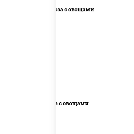
Фунчоза с овощами
пост
масло растительное, морковь, лук
репчатый, перец болгарский, кабачки,
соус "чесночный", лапша гречневая,
кунжут
Соба с овощами