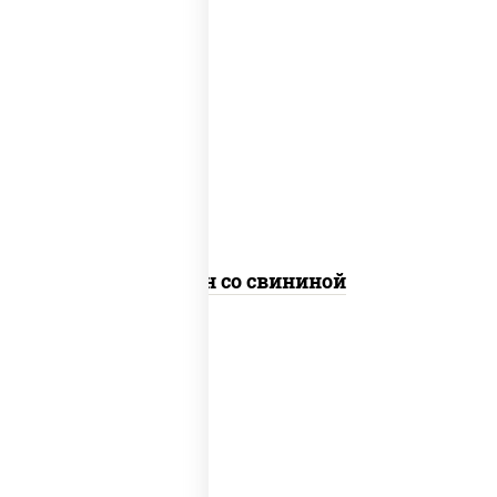
масло растительное, свинина, морковь,
лук репчатый, перец болгарский,
кабачки, соус "чесночный", лапша яичная
Сомен со свининой
масло растительное, свинина, морковь,
лук репчатый, перец болгарский,
кабачки, соус "чесночный", лапша