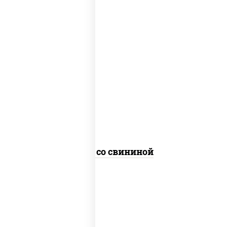
масло растительное, свинина, морковь,
лук репчатый, перец болгарский,
кабачки, соус "чесночный", лапша
гречневая
Соба со свининой
пост
масло растительное, морковь, лук