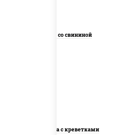
Удон со свининой
масло растительное, креветки,
морковь, лук репчатый, перец
болгарский, кабачки, соус "чесночный",
лапша стеклянная
Фунчоза с креветками