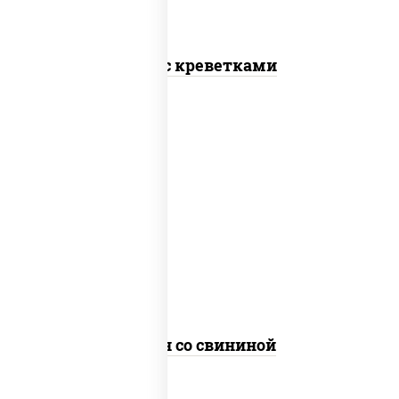
Соба с креветками
масло растительное, свинина, морковь,
лук репчатый, перец болгарский, рис,
соус "чесночный", кунжут
Тяхан со свининой