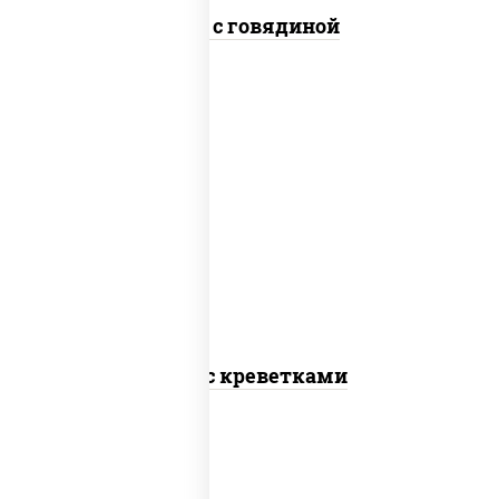
Удон с говядиной
масло растительное, креветки,
морковь, лук репчатый, перец
болгарский, кабачки, соус "чесночный",
лапша пшеничная
Удон с креветками