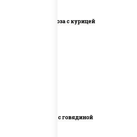
Фунчоза с курицей
масло растительное, говядина,
морковь, лук репчатый, перец
болгарский, кабачки, соус "чесночный",
лапша гречневая
Соба с говядиной