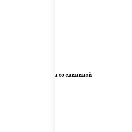
масло растительное, свинина, морковь,
лук репчатый, перец болгарский,
кабачки, соус "чесночный", лапша яичная
Сомен со свининой
масло растительное, свинина, морковь,
лук репчатый, перец болгарский,
кабачки, соус "чесночный", лапша