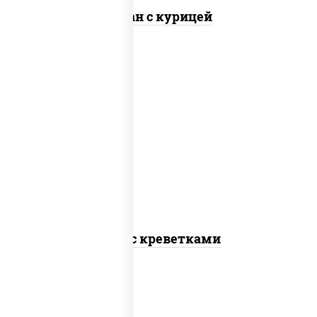
Тяхан с курицей
масло растительное, креветки,
морковь, лук репчатый, перец
болгарский, кабачки, соус "чесночный",
лапша пшеничная
Удон с креветками