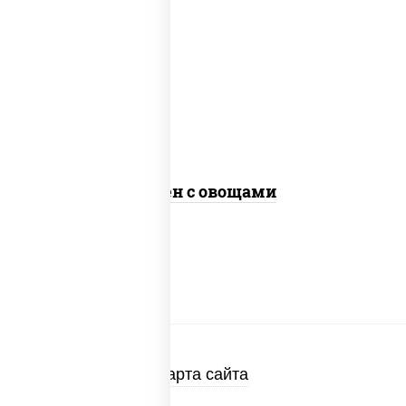
масло растительное, морковь, лук
репчатый, перец болгарский, кабачки,
соус "чесночный", лапша яичная, кунжут
Сомен с овощами
Карта сайта