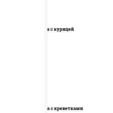
Соба с курицей
масло растительное, креветки,
морковь, лук репчатый, перец
болгарский, кабачки, соус "чесночный",
лапша стеклянная
Фунчоза с креветками