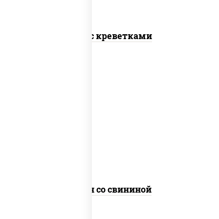
Соба с креветками
масло растительное, свинина, морковь,
лук репчатый, перец болгарский, рис,
соус "чесночный", кунжут
Тяхан со свининой