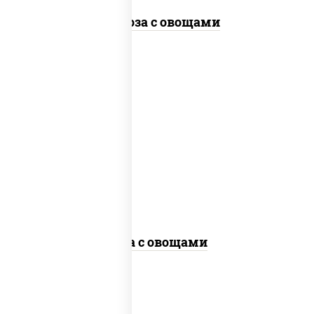
Фунчоза с овощами
пост
масло растительное, морковь, лук
репчатый, перец болгарский, кабачки,
соус "чесночный", лапша гречневая,
кунжут
Соба с овощами