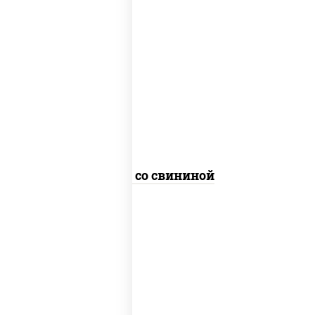
масло растительное, свинина, морковь,
лук репчатый, перец болгарский,
кабачки, соус "чесночный", лапша
пшеничная
Удон со свининой
масло растительное, грудка куриная,
морковь, лук репчатый, перец
болгарский, кабачки, соус "чесночный",
лапша гречневая