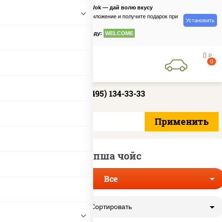
PizzaSushiWok — дай волю вкусу
Скачайте приложение и получите подарок при
Установить
заказе
по промокоду:
WELCOME
0
руб
0
+7 (495) 134-33-33
Лапша чойс
Все
Сортировать