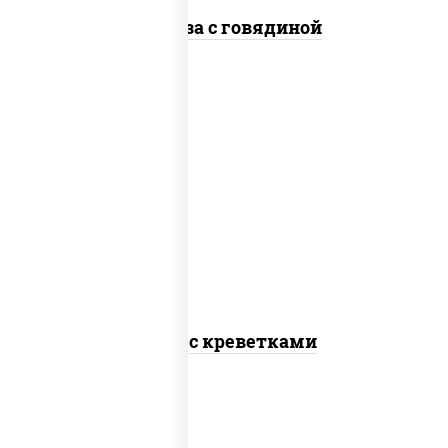
Фунчоза с говядиной
масло растительное, креветки,
морковь, лук репчатый, перец
болгарский, рис, соус "чесночный",
кунжут
Тяхан с креветками