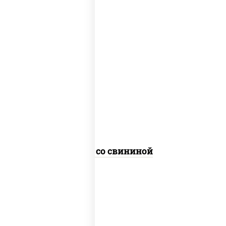
масло растительное, свинина, морковь,
лук репчатый, перец болгарский,
кабачки, соус "чесночный", лапша
гречневая
Соба со свининой
пост
масло растительное, морковь, лук