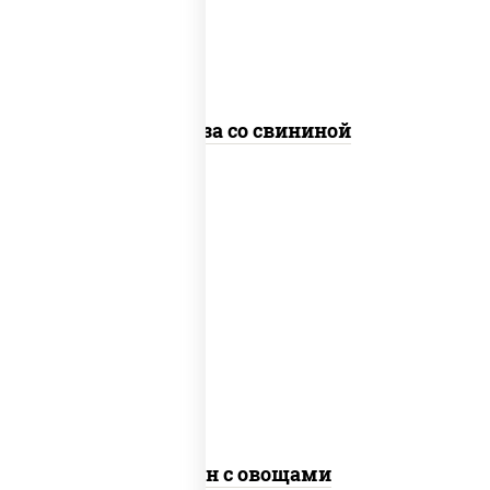
стеклянная
Фунчоза со свининой
пост
масло растительное, морковь, лук
репчатый, перец болгарский, рис, соус
"чесночный", кунжут
Тяхан с овощами