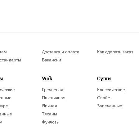
там
Доставка и оплата
Как сделать заказ
стандарты
Вакансии
лы
Wok
Суши
ические
Гречневая
Классические
енные
Пшеничная
Спайс
пуре
Яичная
Запеченные
енные
Тяханы
м
Фунчозы