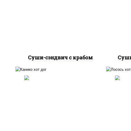
рис
соус "яки" (майонез чеснок
л
масаго лосось
ог
слабосолёный), сухари
пани
панировочные, соус "унаги",
кунжут
Суши-сэндвич с крабом
Суши
краб снежный, рис, нори,
лос
соус "яки" (майонез чеснок
н
масаго лосось
огур
слабосолёный), огурцы
(м
свежие, соус "спайс"
шр
(майонез соус чили соус
с
шрирача), соус "унаги",
сухари панировочные