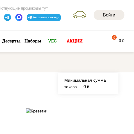
йствующие промокоды тут
Войти
0
0
Десерты
Наборы
VEG
АКЦИИ
руб
Минимальная сумма
0
заказа —
руб.
икой,