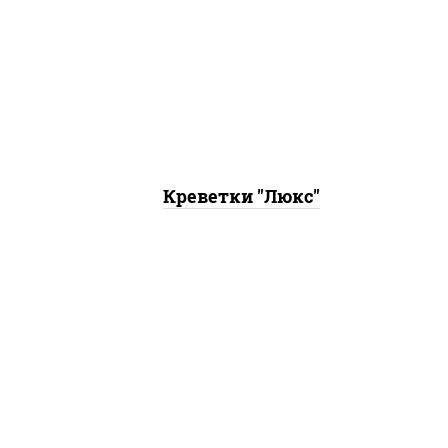
ный,
 соус
креветки, кляр, сухари
ез
панировочные
оус
Креветки "Люкс"