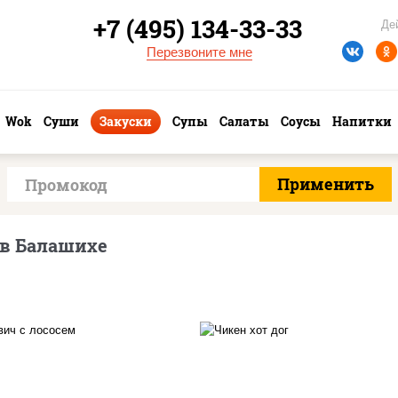
+7 (495) 134-33-33
Де
Перезвоните мне
Wok
Суши
Закуски
Супы
Салаты
Соусы
Напитки
 в Балашихе
куриная грудка с папр