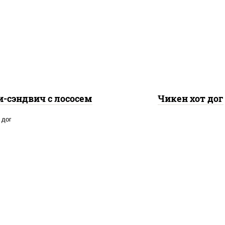
, нори, сыр сливочный,
рис, нори, сыр сливоч
осось слабосоленый,
огурцы маринованные,
урцы свежие, сухари
"горчичный" (майон
ровочные, соус "унаги",
горчица), лук фри, с
кунжут
"унаги", сухари
панировочные
-сэндвич с лососем
Чикен хот дог
ось слабосоленый, рис,
ори, сыр сливочный,
цы свежие, соус "спайс"
айонез соус чили соус
ирача), соус "унаги",
ухари панировочные,
кунжут