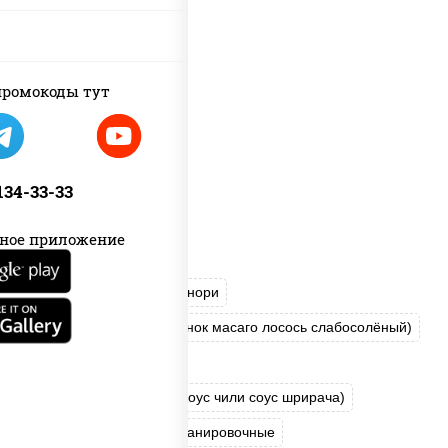
ромокоды тут
 134-33-33
ное приложение
краб снежный
рис
нори
соус "Яки" (майонез чеснок масаго лосось слабосолёный)
огурцы свежие
соус "Спайс" (майонез соус чили соус шрирача)
соус "Унаги"
сухари панировочные