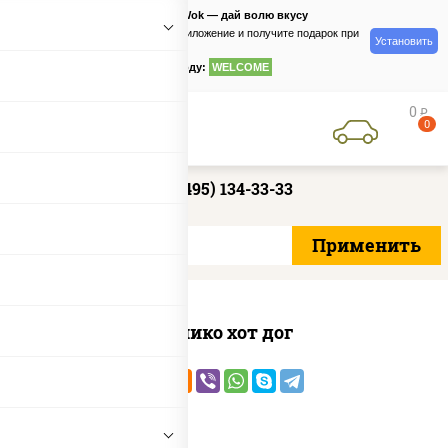
PizzaSushiWok — дай волю вкусу
Скачайте приложение и получите подарок при
Установить
заказе
по промокоду:
WELCOME
0
руб
0
+7 (495) 134-33-33
Канико хот дог