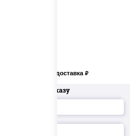
Сеты закусок
Закуски для фуршета
Сыр в панировке
Закуски на стол
Платная доставка
руб
Добавьте к заказу