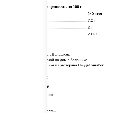
Пищевая ценность на 100 г
Энерг. ценность
240 ккал
Белки
7.2 г
Жиры
2 г
Углеводы
29.4 г
2 шт.
✅ Канико хот дог заказать в Балашихе.
✅ Канико хот дог с доставкой на дом в Балашихе.
✅ Канико хот дог в Балашихе из ресторана ПиццаСушиВок.
Категории товара:
Закуски на праздничный...
Закуски на день рождения
Праздничные закуски
Закуски на день рождения...