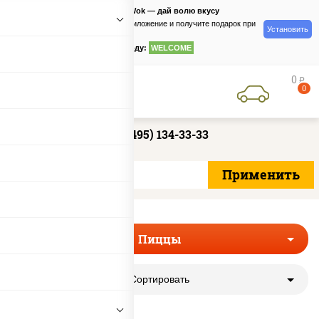
PizzaSushiWok — дай волю вкусу
Скачайте приложение и получите подарок при
Установить
заказе
по промокоду:
WELCOME
0
руб
0
+7 (495) 134-33-33
Пиццы
Сортировать