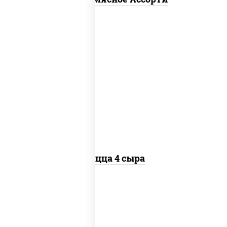
пицца соус (томаты базилик
орегано чеснок), моцарелла для
пиццы, сыры моцарелла дор-блю
чеддер эмменталь
Пицца 4 сыра