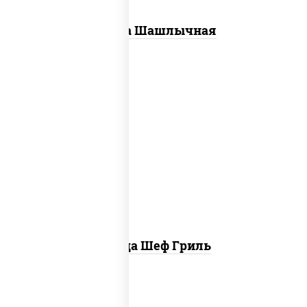
Пицца Шашлычная
пицца соус (томаты базилик
орегано чеснок), моцарелла для
пиццы, колбаса "пепперони", бекон,
свинина, соус "гриль", лук фри
Пицца Шеф Гриль