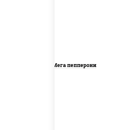
пицца соус (томаты базилик
орегано чеснок), моцарелла для
пиццы, колбаса "пепперони"
Пицца Мега пепперони
пицца соус (томаты базилик
орегано чеснок), моцарелла для
пиццы, лук красный, колбаса
"пепперони", перец болгарский, соус
"техасский барбекю"