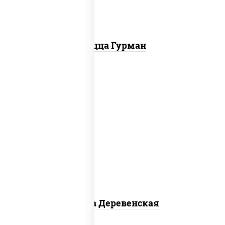
Пицца Гурман
пицца соус (томаты базилик
орегано чеснок), моцарелла для
пиццы, чеснок, лук красный,
шампиньоны св, свинина, бекон
Пицца Деревенская