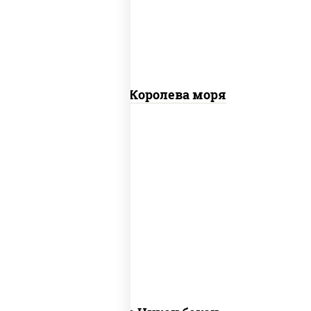
тигровые, креветки коктейльные,
кальмары, лимон
Пицца Королева моря
грудка куриная, бекон, колбаса
"пепперони", моцарелла для пиццы,
пицца соус (томаты базилик
орегано чеснок), помидоры, соус
"горчичный" (майонез горчица)