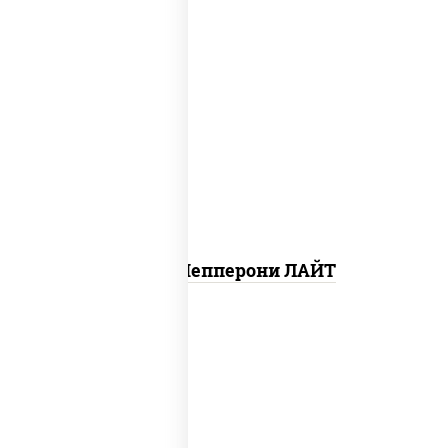
пицца соус (томаты базилик
орегано чеснок), моцарелла для
пиццы, колбаса "пепперони",
шампиньоны св
Пицца Пепперони ЛАЙТ
пицца соус (томаты базилик
орегано чеснок), моцарелла для
пиццы, чеснок, осьминоги, креветки