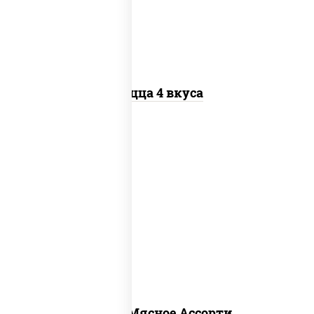
перец "халапеньо", грудка куриная,
помидоры, шампиньоны св, ветчина
Пицца 4 вкуса
пицца соус (томаты базилик
орегано чеснок), моцарелла для
пиццы, помидоры, говядина, свинина,
грудка куриная, бекон
Пицца Мясное Ассорти