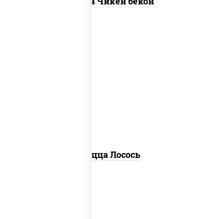
Пицца Чикен бекон
лосось слабосоленый, моцарелла
для пиццы, пицца соус (томаты
базилик орегано чеснок), маслины,
соус "песто" (базилик, петрушка,
рукола, сыр "пекорино-романо",
кешью, подсолнечное масло), лимон
Пицца Лосось