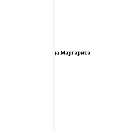
пицца соус (томаты базилик
орегано чеснок), моцарелла для
пиццы
Пицца Маргарита
пицца соус (томаты базилик
орегано чеснок), моцарелла для
пиццы, лук красный, огурцы
маринованные, грудка куриная