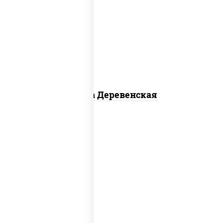
пицца соус (томаты базилик орегано
чеснок), моцарелла для пиццы, чеснок,
лук красный, шампиньоны св, свинина,
бекон
Пицца Деревенская
соус "томатно - горчичный", моцарелла
для пиццы, шампиньоны св, помидоры,
перец болгарский, говядина, грудка
куриная, бекон