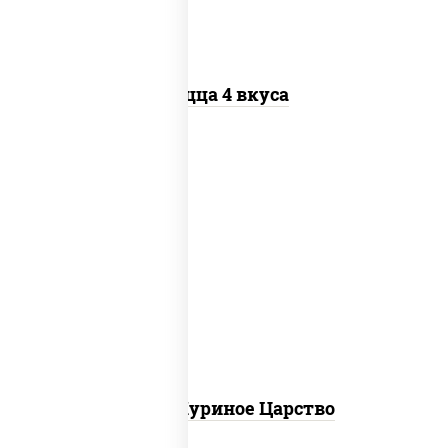
Пицца 4 вкуса
соус "шеф" (майонез соус соевый зелень
чеснок), моцарелла для пиццы, грудка
куриная
Пицца Куриное Царство