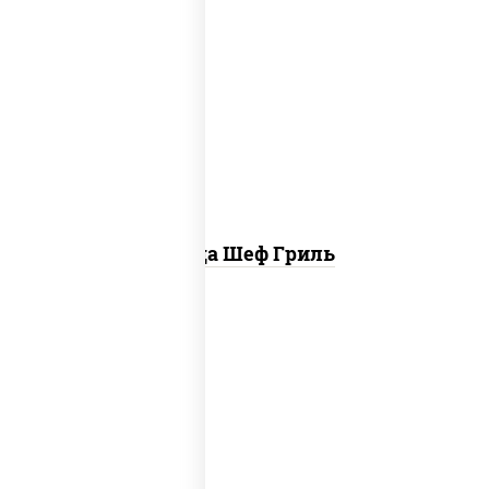
пицца соус (томаты базилик орегано
чеснок), моцарелла для пиццы, колбаса
"пепперони", бекон, свинина, соус
"гриль", лук фри
Пицца Шеф Гриль
пицца соус (томаты базилик орегано
чеснок), моцарелла для пиццы, колбаса
"пепперони"