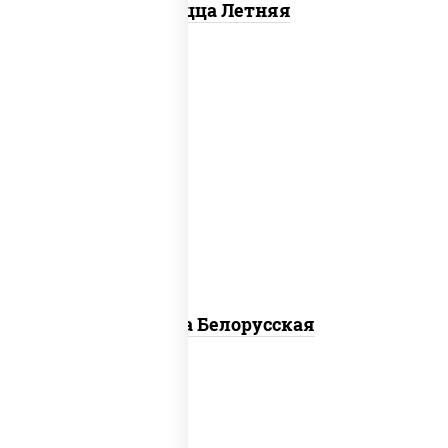
Пицца Летняя
соус "горчичный" (майонез горчица),
моцарелла для пиццы, лук красный,
колбаса "салями", бекон, огурцы
маринованные, дольки картофеля, соус
"техасский барбекю"
Пицца Белорусская