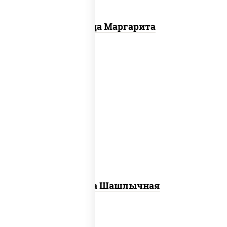
Пицца Маргарита
пицца соус (томаты базилик орегано
чеснок), моцарелла для пиццы, лук
красный, огурцы маринованные, грудка
куриная
Пицца Шашлычная