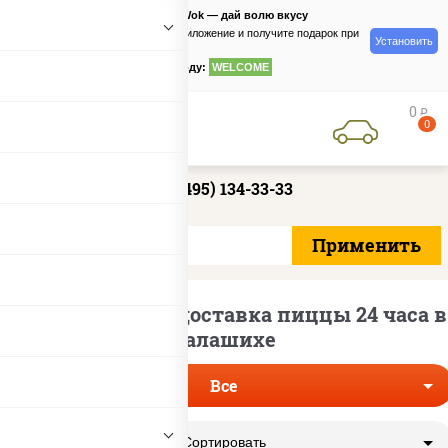
PizzaSushiWok — дай волю вкусу
Скачайте приложение и получите подарок при
Установить
заказе
по промокоду:
WELCOME
0
руб
0
+7 (495) 134-33-33
Круглосуточная доставка пиццы 24 часа в
Балашихе
Все
Сортировать