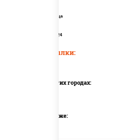
Пицца 24
Круглосуточная пицца
Пицца ближайшая
Пиццерия экспресс 24
Быстрые ссылки:
Доставка в других городах:
Предлагаем также: