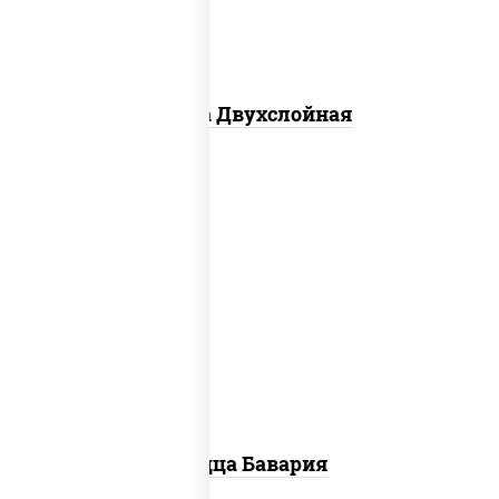
Пицца Двухслойная
соус "горчичный" (майонез горчица),
моцарелла для пиццы, колбаса
"пепперони", ветчина, помидоры
Пицца Бавария