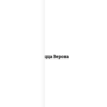
соус "шеф" (майонез соус соевый зелень
чеснок), моцарелла для пиццы, колбаса
"пепперони", шампиньоны св, помидоры
Пицца Верона
соус "томатно - горчичный", лук
красный, огурцы маринованные,
ветчина, бекон, моцарелла для пиццы,
помидоры, грудка куриная