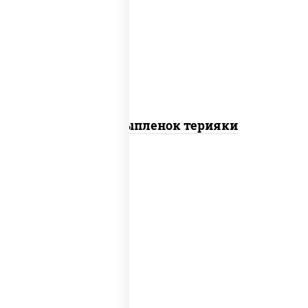
шрирача), моцарелла для пиццы,
томаты "черри", грудка куриная, соус
"терияки" (соевый соус сахар крахмал
уксус), кунжут
Пицца Цыпленок терияки
пицца соус (томаты базилик орегано
чеснок), моцарелла для пиццы, колбаса
"пепперони"