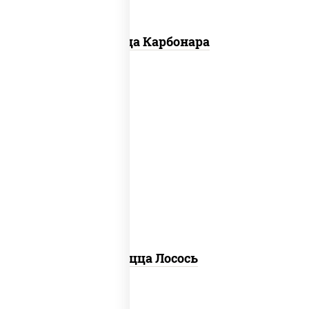
Пицца Карбонара
лосось слабосоленый, моцарелла для
пиццы, пицца соус (томаты базилик
орегано чеснок), маслины, соус "песто"
(базилик, петрушка, рукола, сыр
"пекорино-романо", кешью,
подсолнечное масло), лимон
Пицца Лосось