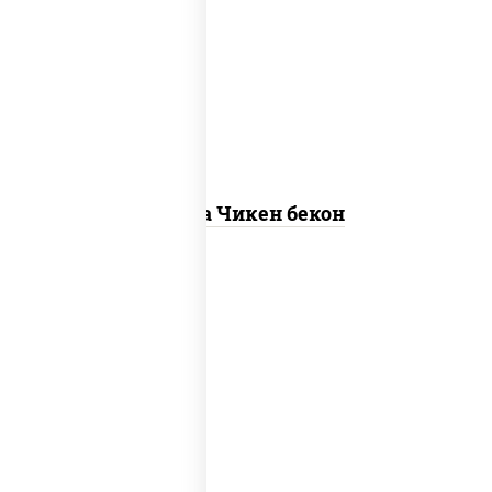
грудка куриная, бекон, колбаса
"пепперони", моцарелла для пиццы,
пицца соус (томаты базилик орегано
чеснок), помидоры, соус "горчичный"
(майонез горчица)
Пицца Чикен бекон
грибы шампиньоны в сливочном соусе,
грибы шампиньоны, чеснок, моцарелла
для пиццы, бекон, сыр "пармезан"