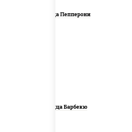
Пицца Пепперони
соус "техасский барбекю", моцарелла
для пиццы, колбаса "пепперони",
ветчина, бекон, грудка куриная
Пицца Барбекю