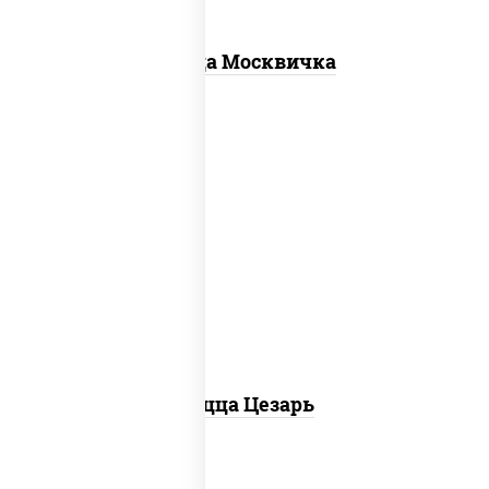
Пицца Москвичка
соус "цезарь" (масло растительное
загустители сахар яйца чеснок специи
перец черный консерванты), моцарелла
для пиццы, помидоры, грудка куриная,
бекон
Пицца Цезарь