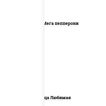
Пицца Мега пепперони
соус "шеф" (майонез соус соевый зелень
чеснок), моцарелла для пиццы,
шампиньоны св, лук красный, ветчина
Пицца Любимая