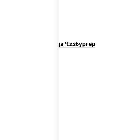
куриная, бекон
Пицца Чизбургер
пицца соус (томаты базилик орегано
чеснок), моцарелла для пиццы, сыры
моцарелла дор-блю чеддер эмменталь