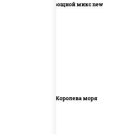
Пицца Овощной микс new
пицца соус (томаты базилик орегано
чеснок), моцарелла для пиццы, чеснок,
осьминоги, креветки тигровые,
креветки коктейльные, кальмары,
лимон
Пицца Королева моря