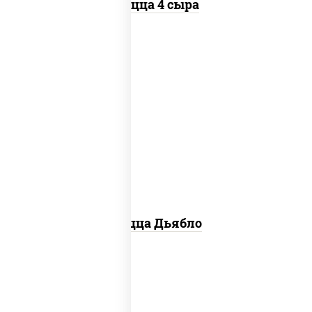
Пицца 4 сыра
соус "техасский барбекю", моцарелла
для пиццы, лук красный, колбаса
"салями", ветчина, перец "халапеньо",
помидоры, огурцы маринованные
Пицца Дьябло