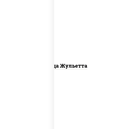
грибы шампиньоны, моцарелла для
пиццы
Пицца Жульетта
пицца соус (томаты базилик орегано
чеснок), моцарелла для пиццы, колбаса
"пепперони", бекон, перец "халапеньо",
грудка куриная, помидоры, шампиньоны
св, ветчина