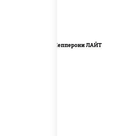
чеснок), моцарелла для пиццы, колбаса
"пепперони", шампиньоны св
Пицца Пепперони ЛАЙТ
соус "шеф" (майонез соус соевый зелень
чеснок), моцарелла для пиццы,
шампиньоны св, помидоры, перец
болгарский, лук красный, соус "песто"
(базилик, петрушка, рукола, сыр
"пекорино-романо", кешью,
подсолнечное масло)