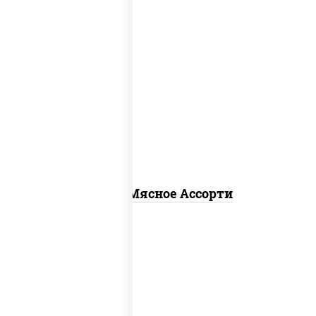
пицца соус (томаты базилик орегано
чеснок), моцарелла для пиццы,
помидоры, говядина, свинина, грудка
куриная, бекон
Пицца Мясное Ассорти
соус "гриль", моцарелла для пиццы,
огурцы маринованные, свинина, грудка