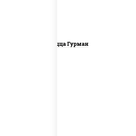
красный, колбаса "пепперони", перец
болгарский, соус "техасский барбекю"
Пицца Гурман
соус "шеф" (майонез соус соевый зелень
чеснок), помидоры, грудка куриная,
огурцы свежие, моцарелла для пиццы