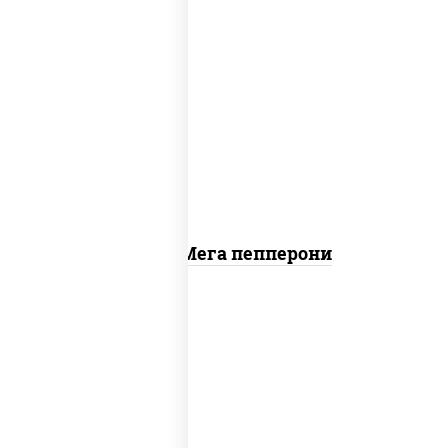
пицца соус (томаты базилик орегано
чеснок), моцарелла для пиццы, колбаса
"пепперони"
Пицца Мега пепперони
пицца соус (томаты базилик орегано
чеснок), моцарелла для пиццы, лук
красный, колбаса "пепперони", перец