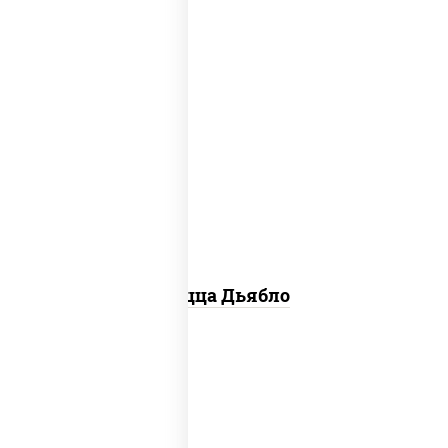
соус "техасский барбекю", моцарелла
для пиццы, лук красный, колбаса
"салями", ветчина, перец "халапеньо",
помидоры, огурцы маринованные
Пицца Дьябло
соус "горчичный" (майонез горчица),