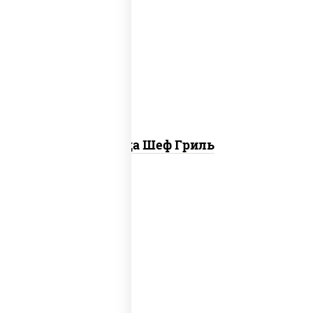
пицца соус (томаты базилик орегано
чеснок), моцарелла для пиццы, колбаса
"пепперони", бекон, свинина, соус
"гриль", лук фри
Пицца Шеф Гриль
соус "шеф" (майонез соус соевый зелень
чеснок), моцарелла для пиццы,
шампиньоны св, лук красный, ветчина