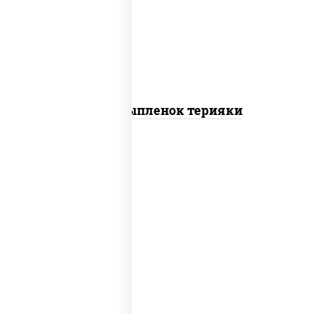
томаты "черри", грудка куриная, соус
"терияки" (соевый соус сахар крахмал
уксус), кунжут
Пицца Цыпленок терияки
пицца соус (томаты базилик орегано
чеснок), моцарелла для пиццы, колбаса
"пепперони"