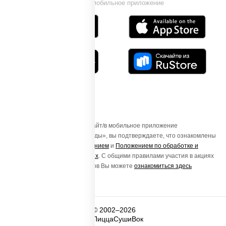
Установи мобильное приложение
Осуществляя вход на этот Сайт/в мобильное приложение
«ПиццаСушиВок - доставка еды», вы подтверждаете, что ознакомлены
с
Пользовательским соглашением
и
Положением по обработке и
защите персональных данных
. С общими правилами участия в акциях
и порядке получения подарков Вы можете
ознакомиться здесь
© 2002–2026
ПиццаСушиВок