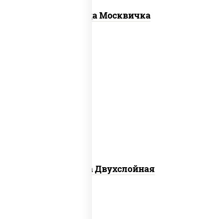
Пицца Москвичка
соус "томатно - горчичный", лук
красный, огурцы маринованные,
ветчина, бекон, моцарелла для пиццы,
помидоры, грудка куриная
Пицца Двухслойная