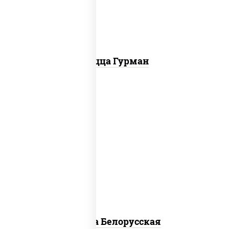
болгарский, соус "техасский барбекю"
Пицца Гурман
соус "горчичный" (майонез горчица),
моцарелла для пиццы, лук красный,
колбаса "салями", бекон, огурцы
маринованные, дольки картофеля, соус
"техасский барбекю"
Пицца Белорусская