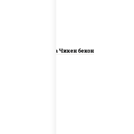
"пепперони", моцарелла для пиццы,
пицца соус (томаты базилик орегано
чеснок), помидоры, соус "горчичный"
(майонез горчица)
Пицца Чикен бекон
грибы шампиньоны в сливочном соусе,
грибы шампиньоны, чеснок, моцарелла
для пиццы, бекон, сыр "пармезан"