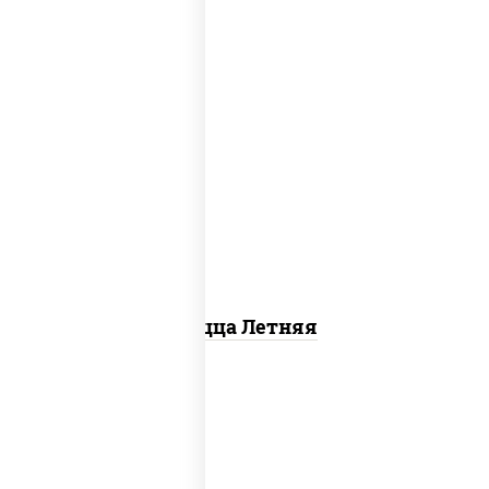
соус "шеф" (майонез соус соевый зелень
чеснок), помидоры, грудка куриная,
огурцы свежие, моцарелла для пиццы
Пицца Летняя
пицца соус (томаты базилик орегано