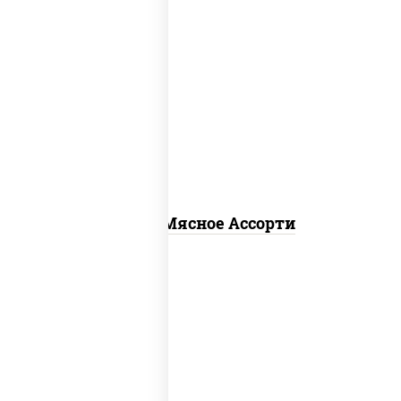
пицца соус (томаты базилик орегано
чеснок), моцарелла для пиццы,
помидоры, говядина, свинина, грудка
куриная, бекон
Пицца Мясное Ассорти
соус "гриль", моцарелла для пиццы,
огурцы маринованные, свинина, грудка
куриная, бекон