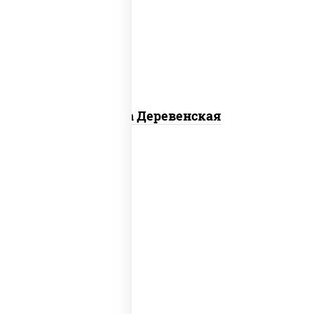
чеснок), моцарелла для пиццы, чеснок,
лук красный, шампиньоны св, свинина,
бекон
Пицца Деревенская
соус "томатно - горчичный", моцарелла
для пиццы, шампиньоны св, помидоры,
перец болгарский, говядина, грудка
куриная, бекон