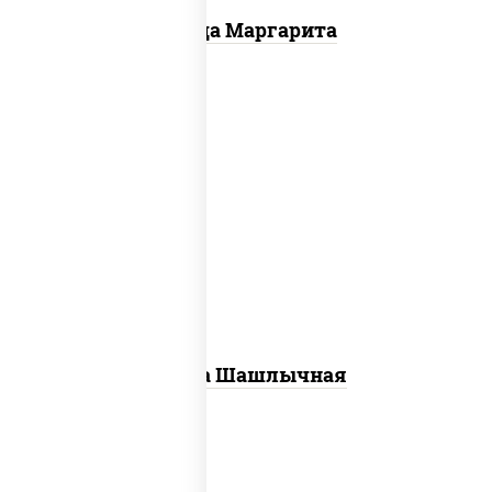
Пицца Маргарита
пицца соус (томаты базилик орегано
чеснок), моцарелла для пиццы, лук
красный, огурцы маринованные, грудка
куриная
Пицца Шашлычная