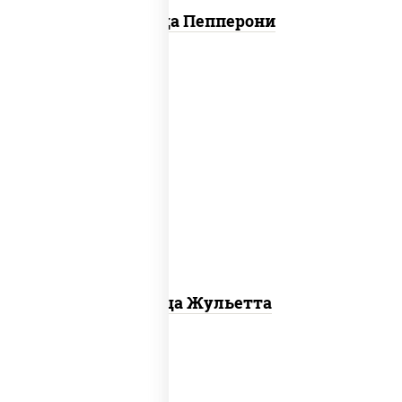
Пицца Пепперони
грибы шампиньоны, моцарелла для
пиццы
Пицца Жульетта