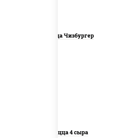
Пицца Чизбургер
пицца соус (томаты базилик орегано
чеснок), моцарелла для пиццы, сыры
моцарелла дор-блю чеддер эмменталь
Пицца 4 сыра