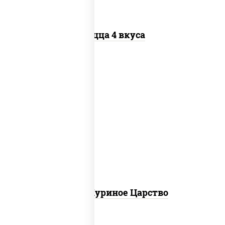
Пицца 4 вкуса
соус "шеф" (майонез соус соевый зелень
чеснок), моцарелла для пиццы, грудка
куриная
Пицца Куриное Царство