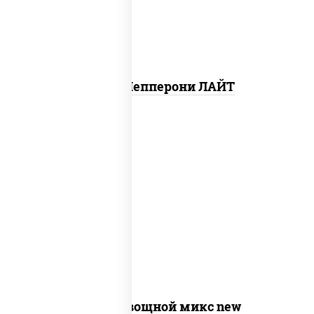
Пицца Пепперони ЛАЙТ
соус "шеф" (майонез соус соевый зелень
чеснок), моцарелла для пиццы,
шампиньоны св, помидоры, перец
болгарский, лук красный, соус "песто"
(базилик, петрушка, рукола, сыр
"пекорино-романо", кешью,
подсолнечное масло)
Пицца Овощной микс new