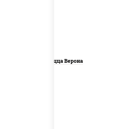
соус "шеф" (майонез соус соевый зелень
чеснок), моцарелла для пиццы, колбаса
"пепперони", шампиньоны св, помидоры
Пицца Верона
соус "цезарь" (масло растительное
загустители сахар яйца чеснок специи
перец черный консерванты), моцарелла
для пиццы, помидоры, грудка куриная,
бекон