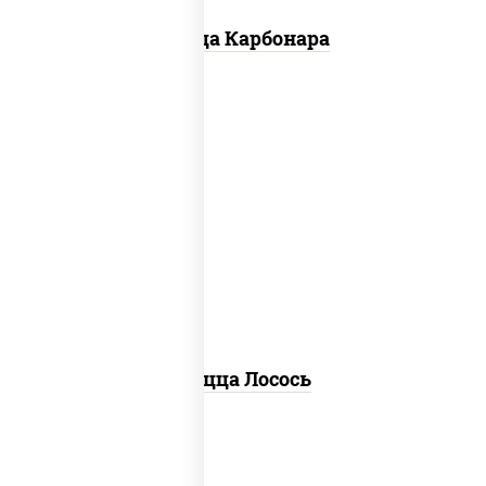
Пицца Карбонара
лосось слабосоленый, моцарелла для
пиццы, пицца соус (томаты базилик
орегано чеснок), маслины, соус "песто"
(базилик, петрушка, рукола, сыр
"пекорино-романо", кешью,
подсолнечное масло), лимон
Пицца Лосось
40 см пицца