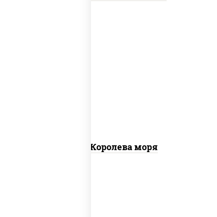
пицца соус (томаты базилик орегано
чеснок), моцарелла для пиццы, чеснок,
осьминоги, креветки тигровые,
креветки коктейльные, кальмары,
лимон
Пицца Королева моря
грудка куриная, бекон, колбаса