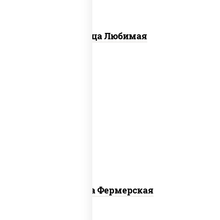
Пицца Любимая
соус "техасский барбекю", моцарелла
для пиццы, лук красный, колбаса
"салями", ветчина, огурцы
маринованные
Пицца Фермерская