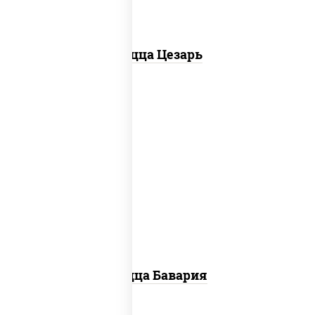
Пицца Цезарь
соус "горчичный" (майонез горчица),
моцарелла для пиццы, колбаса
"пепперони", ветчина, помидоры
Пицца Бавария