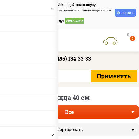
PizzaSushiWok — дай волю вкусу
Скачайте приложение и получите подарок при
Установить
заказе
по промокоду:
WELCOME
0
руб
0
+7 (495) 134-33-33
Пицца 40 см
Все
Сортировать