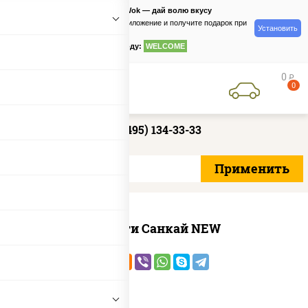
PizzaSushiWok — дай волю вкусу
Скачайте приложение и получите подарок при
Установить
заказе
по промокоду:
WELCOME
0
руб
0
+7 (495) 134-33-33
Ассорти Санкай NEW