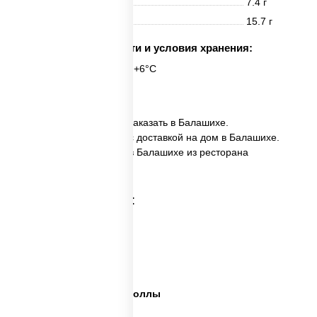
Жиры
7.4 г
Углеводы
15.7 г
Срок годности и условия хранения:
6 часов при t° от +2°C до +6°C
18 шт.
✅ Ассорти Санкай NEW заказать в Балашихе.
✅ Ассорти Санкай NEW с доставкой на дом в Балашихе.
✅ Ассорти Санкай NEW в Балашихе из ресторана
ПиццаСушиВок.
Категории товара:
Сет пицца роллы
Суши вок ассорти
Ассорти сеты
Пицца суши вок сеты роллы
Пицца суши вок сеты