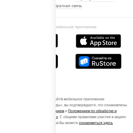
Обратная связь
Установи мобильное приложение
Осуществляя вход на этот Сайт/в мобильное приложение
«ПиццаСушиВок - доставка еды», вы подтверждаете, что ознакомлены
с
Пользовательским соглашением
и
Положением по обработке и
защите персональных данных
. С общими правилами участия в акциях
и порядке получения подарков Вы можете
ознакомиться здесь