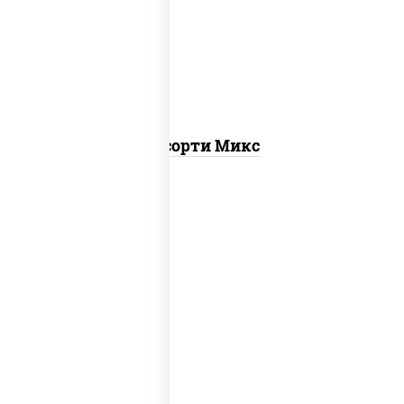
калифорния
,
запеченный лосось
,
калифорния с лососем с/с, гурмэ
темпура ролл, бекон темпура ролл
Ассорти Микс
ролл калифорния хит 2,
запеченный
ролл калифорния
, калифорния с
лососем с/с, калифорния хит 1