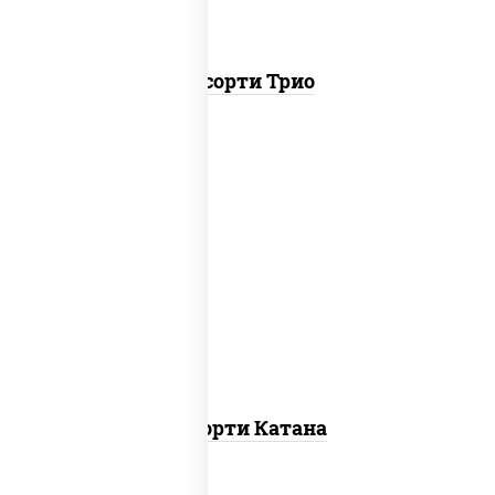
Ассорти Трио
запеченный ролл калифорния
,
запеченный лосось
, гурмэ темпура
ролл,
угорь темпура ролл
Ассорти Катана