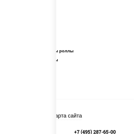
Сет пицца роллы
Суши вок ассорти
Ассорти сеты
Пицца суши вок сеты роллы
Пицца суши вок сеты
Сеты суши вок
Суши сет солнцево
Суши set
Карта сайта
+7 (495) 134-33-33
+7 (495) 287-65-00