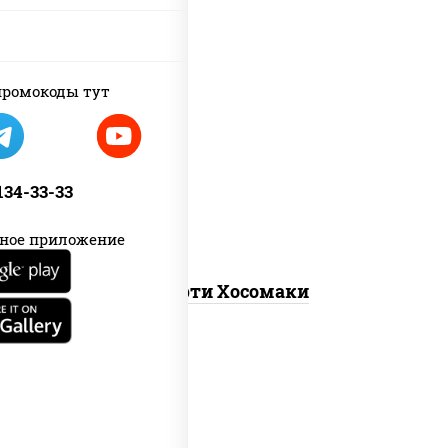
ромокоды тут
унаги маки, сяке маки, эби маки, каппа
маки
 134-33-33
ное приложение
Ассорти Хосомаки
new
каппа маки, филадельфия хит ролл,