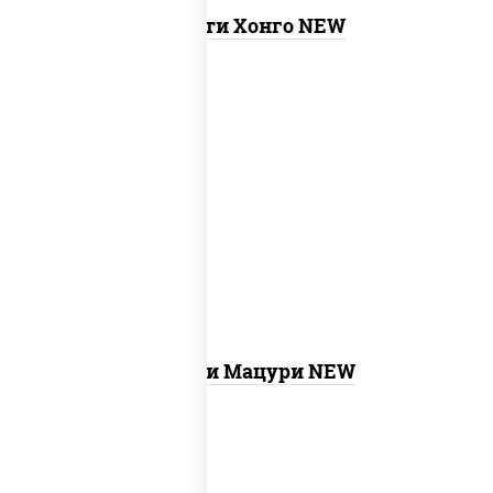
Ассорти Хонго NEW
new
бекон темпура ролл,
запеченный
лосось
, бостон ролл, ролл калифорния
хит 2, креветка темпура ролл, ролл
цезарь с лососем, ролл хоккайдо, ролл
сальмон
Ассорти Мацури NEW
филадельфия ролл c огурцом, ролл
new
калифорния хит 2, ролл цезарь,