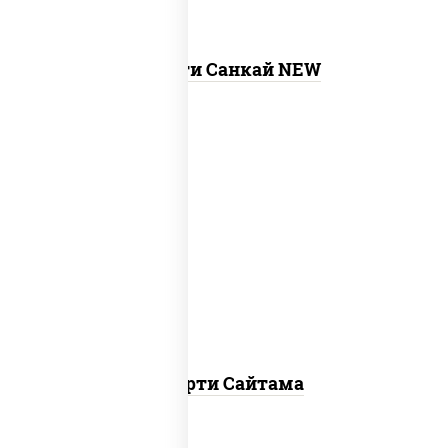
Ассорти Санкай NEW
хотто ролл, бостон ролл, темпура чиз
ролл, сяке нагима ролл, калифорния
лайт
Ассорти Сайтама