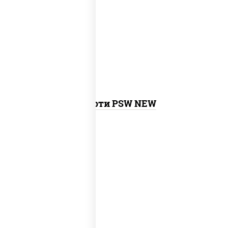
калифорния с креветкой, сяке маки,
унаги маки, филадельфия ролл с угрем,
агиро ролл, креветка люкс ролл,
токио
темпура ролл
, бекон темпура ролл,
сливочный темпура ролл, креветка
темпура ролл,
запеченный ролл
калифорния
,
запеченный лосось
,
бостон ролл, ролл сальмон
Ассорти PSW NEW
new
митто ролл, тори маки ролл new