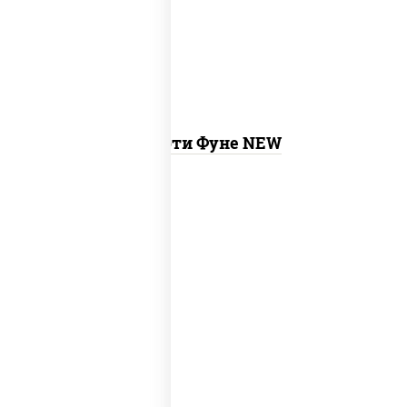
ролл калифорния хит 2, гурмэ темпура
ролл
Ассорти Фуне NEW
new
тунец темпура ролл
, сяке маки, ролл
калифорния хит 2, калифорния хит 1