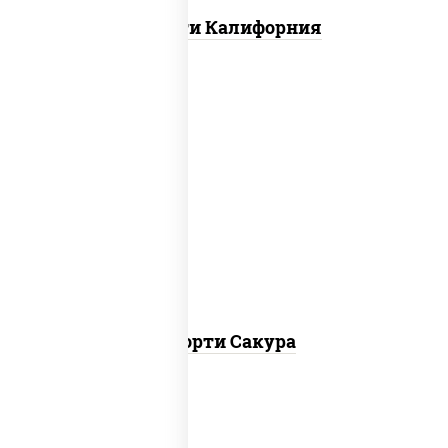
Ассорти Калифорния
калифорния чиз, филадельфия дуэт
ролл, креветка люкс ролл, ролл цезарь
Ассорти Сакура