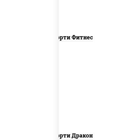
Ассорти Фитнес
канада, филадельфия ролл c огурцом
Ассорти Дракон