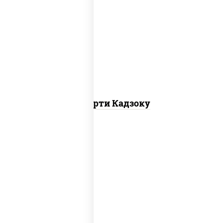
агиро ролл,
калифорния спайс
, каппа
маки
Ассорти Кадзоку
ролл калифорния хит 2, филадельфия
хит ролл, ролл цезарь