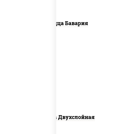
Пицца Бавария
соус "томатно - горчичный", лук
красный, огурцы маринованные,
ветчина, бекон, моцарелла для пиццы,
помидоры, грудка куриная
Пицца Двухслойная