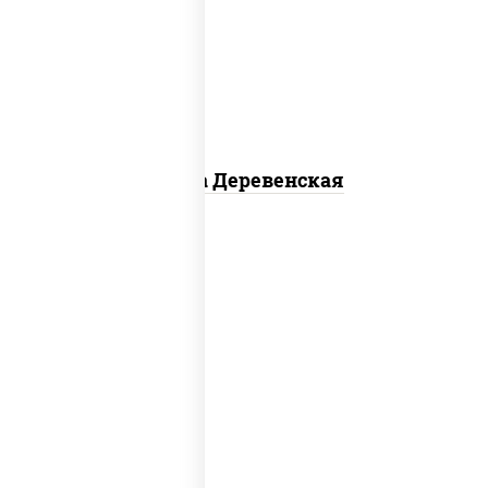
чеснок), моцарелла для пиццы, чеснок,
лук красный, шампиньоны св, свинина,
бекон
Пицца Деревенская
соус "томатно - горчичный", моцарелла
для пиццы, шампиньоны св, помидоры,
перец болгарский, говядина, грудка
куриная, бекон