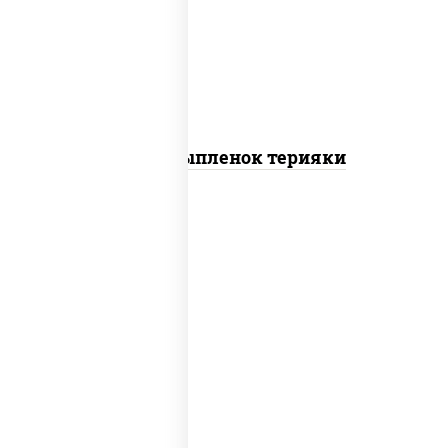
томаты "черри", грудка куриная, соус
"терияки" (соевый соус сахар крахмал
уксус), кунжут
Пицца Цыпленок терияки
пицца соус (томаты базилик орегано
чеснок), моцарелла для пиццы, колбаса
"пепперони"