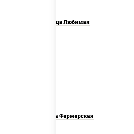
Пицца Любимая
соус "техасский барбекю", моцарелла
для пиццы, лук красный, колбаса
"салями", ветчина, огурцы
маринованные
Пицца Фермерская