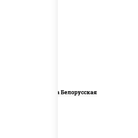
соус "горчичный" (майонез горчица),
моцарелла для пиццы, лук красный,
колбаса "салями", бекон, огурцы
маринованные, дольки картофеля, соус
"техасский барбекю"
Пицца Белорусская
пицца соус (томаты базилик орегано