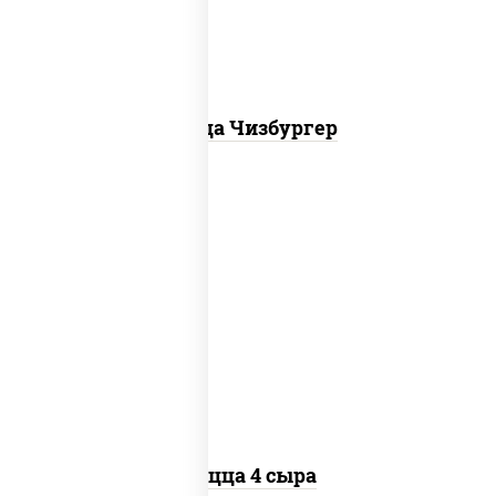
Пицца Чизбургер
пицца соус (томаты базилик орегано
чеснок), моцарелла для пиццы, сыры
моцарелла дор-блю чеддер эмменталь
Пицца 4 сыра