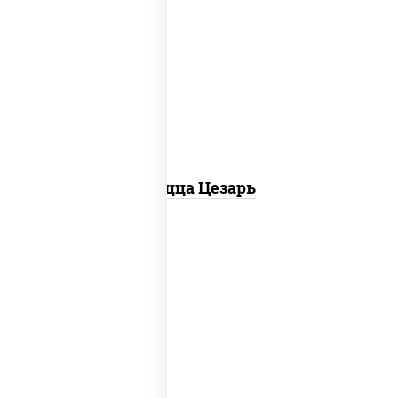
соус "цезарь" (масло растительное
загустители сахар яйца чеснок специи
перец черный консерванты), моцарелла
для пиццы, помидоры, грудка куриная,
бекон
Пицца Цезарь
соус "горчичный" (майонез горчица),
моцарелла для пиццы, колбаса
"пепперони", ветчина, помидоры