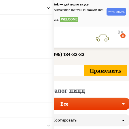
PizzaSushiWok — дай волю вкусу
Скачайте приложение и получите подарок при
Установить
заказе
по промокоду:
WELCOME
0
руб
0
+7 (495) 134-33-33
Каталог пицц
Все
Сортировать