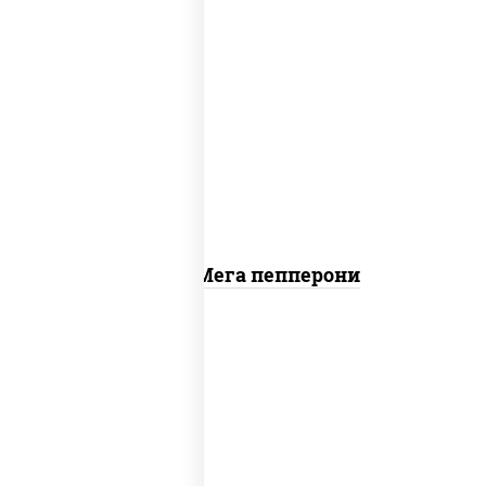
пицца соус (томаты базилик орегано
чеснок), моцарелла для пиццы, колбаса
"пепперони"
Пицца Мега пепперони
пицца соус (томаты базилик орегано
чеснок), моцарелла для пиццы, лук
красный, колбаса "пепперони", перец