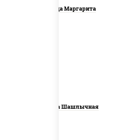
Пицца Маргарита
пицца соус (томаты базилик орегано
чеснок), моцарелла для пиццы, лук
красный, огурцы маринованные, грудка
куриная
Пицца Шашлычная