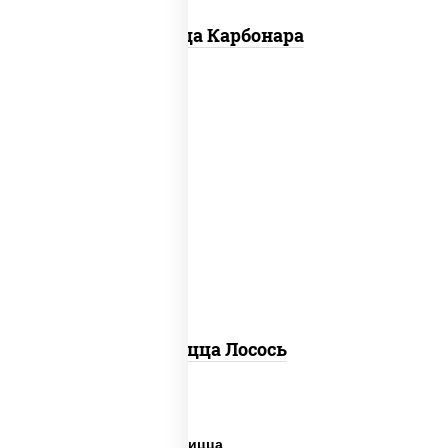
Пицца Карбонара
лосось слабосоленый, моцарелла для
пиццы, пицца соус (томаты базилик
орегано чеснок), маслины, соус "песто"
(базилик, петрушка, рукола, сыр
"пекорино-романо", кешью,
подсолнечное масло), лимон
Пицца Лосось
Дешевая и вкусная пицца