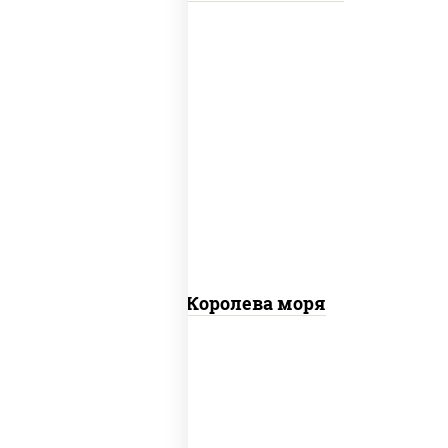
пицца соус (томаты базилик орегано
чеснок), моцарелла для пиццы, чеснок,
осьминоги, креветки тигровые,
креветки коктейльные, кальмары,
лимон
Пицца Королева моря
грудка куриная, бекон, колбаса