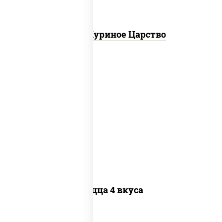
Пицца Куриное Царство
пицца соус (томаты базилик орегано
чеснок), моцарелла для пиццы, колбаса
"пепперони", бекон, перец "халапеньо",
грудка куриная, помидоры, шампиньоны
св, ветчина
Пицца 4 вкуса