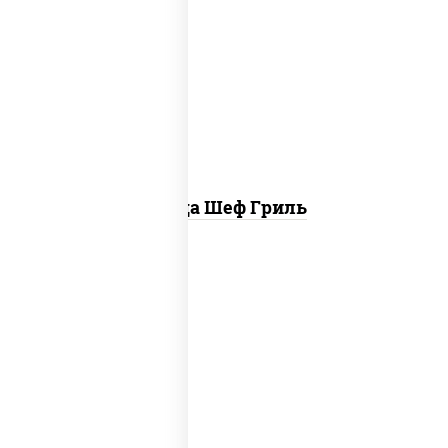
пицца соус (томаты базилик орегано
чеснок), моцарелла для пиццы, колбаса
"пепперони", бекон, свинина, соус
"гриль", лук фри
Пицца Шеф Гриль
соус "шеф" (майонез соус соевый зелень
чеснок), моцарелла для пиццы,
шампиньоны св, лук красный, ветчина