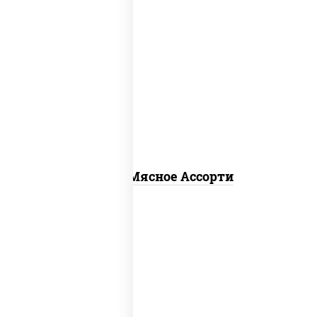
пицца соус (томаты базилик орегано
чеснок), моцарелла для пиццы,
помидоры, говядина, свинина, грудка
куриная, бекон
Пицца Мясное Ассорти
соус "гриль", моцарелла для пиццы,
огурцы маринованные, свинина, грудка
куриная, бекон