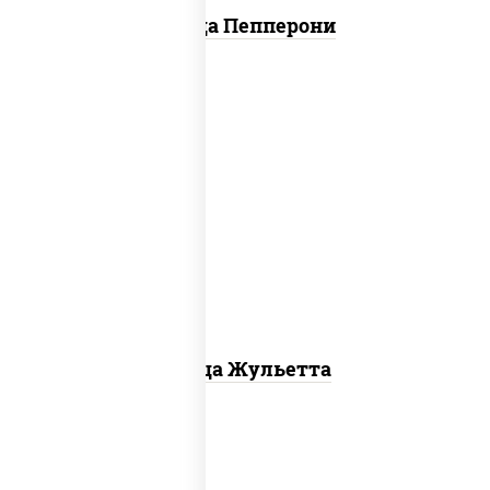
Пицца Пепперони
грибы шампиньоны, моцарелла для
пиццы
Пицца Жульетта