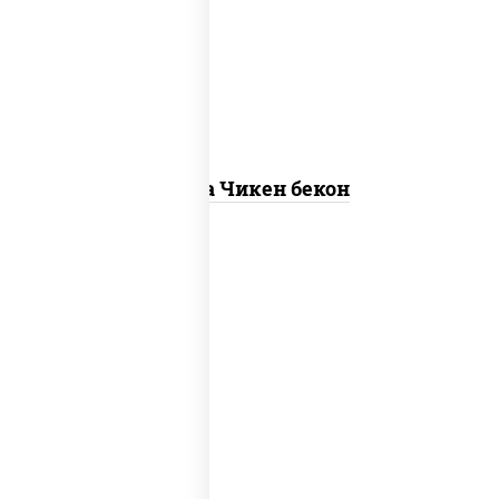
"пепперони", моцарелла для пиццы,
пицца соус (томаты базилик орегано
чеснок), помидоры, соус "горчичный"
(майонез горчица)
Пицца Чикен бекон
грибы шампиньоны в сливочном соусе,
грибы шампиньоны, чеснок, моцарелла
для пиццы, бекон, сыр "пармезан"