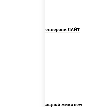
Пицца Пепперони ЛАЙТ
соус "шеф" (майонез соус соевый зелень
чеснок), моцарелла для пиццы,
шампиньоны св, помидоры, перец
болгарский, лук красный, соус "песто"
(базилик, петрушка, рукола, сыр
"пекорино-романо", кешью,
подсолнечное масло)
Пицца Овощной микс new