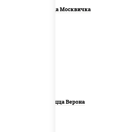
Пицца Москвичка
соус "шеф" (майонез соус соевый зелень
чеснок), моцарелла для пиццы, колбаса
"пепперони", шампиньоны св, помидоры
Пицца Верона