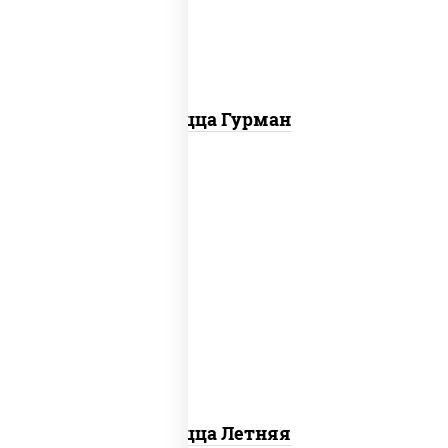
болгарский, соус "техасский барбекю"
Пицца Гурман
соус "шеф" (майонез соус соевый зелень
чеснок), помидоры, грудка куриная,
огурцы свежие, моцарелла для пиццы
Пицца Летняя