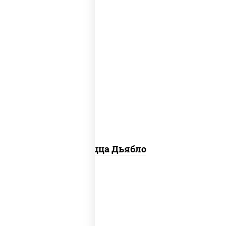
соус "техасский барбекю", моцарелла
для пиццы, лук красный, колбаса
"салями", ветчина, перец "халапеньо",
помидоры, огурцы маринованные
Пицца Дьябло
соус "горчичный" (майонез горчица),