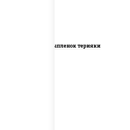
томаты "черри", грудка куриная, соус
"терияки" (соевый соус сахар крахмал
уксус), кунжут
Пицца Цыпленок терияки
пицца соус (томаты базилик орегано
чеснок), моцарелла для пиццы, колбаса
"пепперони"