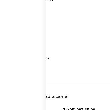
Дорогая пицца
Пицца 500 грамм
Каталог пицц
Пицца из печи
Пицца 300 грамм
Популярные пиццы
Лучшая пицца
Лучшая пицца Москвы
Пицца много сыра
Пицца в пицца печи
Карта сайта
+7 (495) 134-33-33
+7 (495) 287-65-00