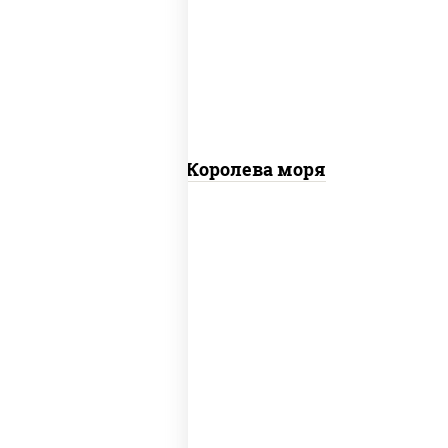
чеснок), моцарелла для пиццы, чеснок,
осьминоги, креветки тигровые,
креветки коктейльные, кальмары,
лимон
Пицца Королева моря
грибы шампиньоны в сливочном соусе,
грибы шампиньоны, чеснок, моцарелла
для пиццы, бекон, сыр "пармезан"