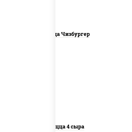
Пицца Чизбургер
пицца соус (томаты базилик орегано
чеснок), моцарелла для пиццы, сыры
моцарелла дор-блю чеддер эмменталь
Пицца 4 сыра