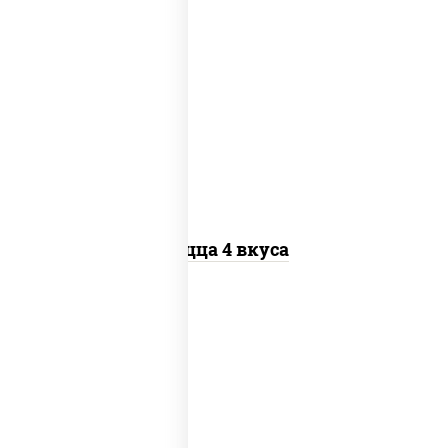
пицца соус (томаты базилик орегано
чеснок), моцарелла для пиццы, колбаса
"пепперони", бекон, перец "халапеньо",
грудка куриная, помидоры, шампиньоны
св, ветчина
Пицца 4 вкуса
соус "гриль", моцарелла для пиццы,
огурцы маринованные, свинина, грудка
куриная, бекон