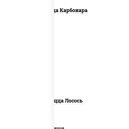
Пицца Карбонара
лосось слабосоленый, моцарелла для
пиццы, пицца соус (томаты базилик
орегано чеснок), маслины, соус "песто"
(базилик, петрушка, рукола, сыр
"пекорино-романо", кешью,
подсолнечное масло), лимон
Пицца Лосось
Дешевая и вкусная пицца