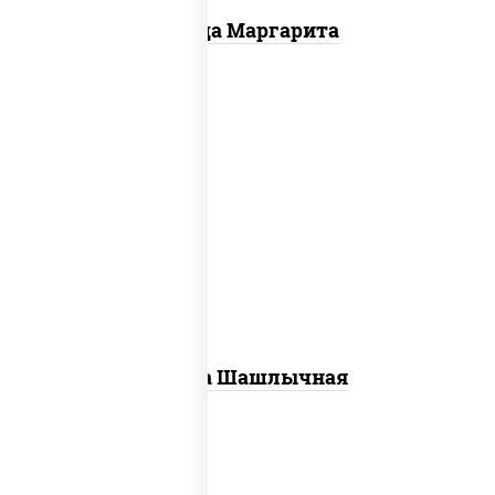
Пицца Маргарита
пицца соус (томаты базилик орегано
чеснок), моцарелла для пиццы, лук
красный, огурцы маринованные, грудка
куриная
Пицца Шашлычная