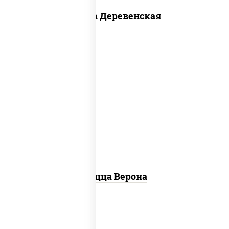
Пицца Деревенская
соус "шеф" (майонез соус соевый зелень
чеснок), моцарелла для пиццы, колбаса
"пепперони", шампиньоны св, помидоры
Пицца Верона