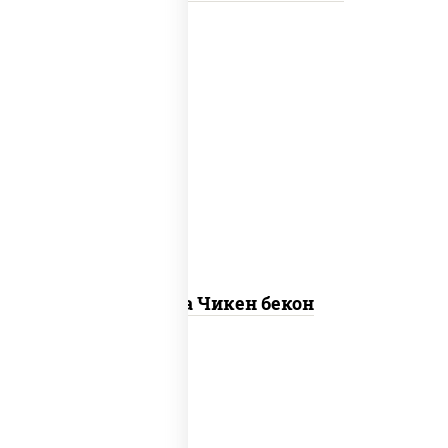
грудка куриная, бекон, колбаса
"пепперони", моцарелла для пиццы,
пицца соус (томаты базилик орегано
чеснок), помидоры, соус "горчичный"
(майонез горчица)
Пицца Чикен бекон
пицца соус (томаты базилик орегано