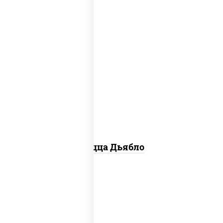
соус "техасский барбекю", моцарелла
для пиццы, лук красный, колбаса
"салями", ветчина, перец "халапеньо",
помидоры, огурцы маринованные
Пицца Дьябло
соус "горчичный" (майонез горчица),