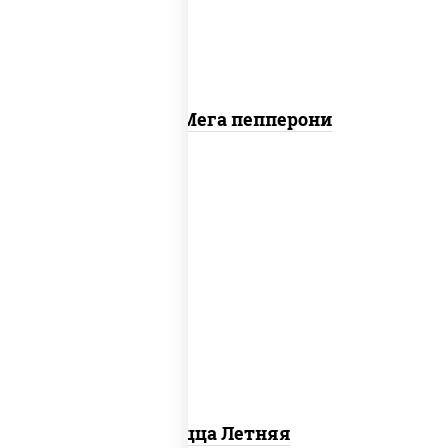
Пицца Мега пепперони
соус "шеф" (майонез соус соевый зелень
чеснок), помидоры, грудка куриная,
огурцы свежие, моцарелла для пиццы
Пицца Летняя