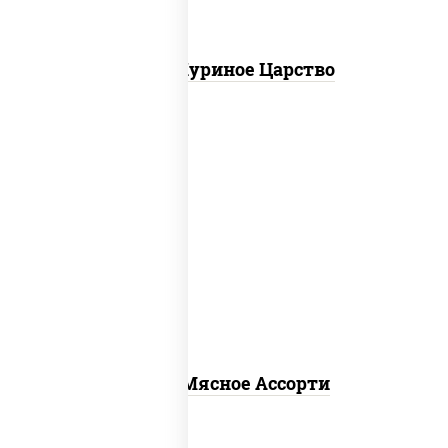
Пицца Куриное Царство
пицца соус (томаты базилик орегано
чеснок), моцарелла для пиццы,
помидоры, говядина, свинина, грудка
куриная, бекон
Пицца Мясное Ассорти