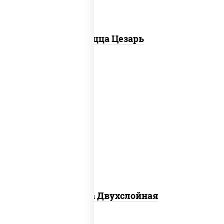
Пицца Цезарь
соус "томатно - горчичный", лук
красный, огурцы маринованные,
ветчина, бекон, моцарелла для пиццы,
помидоры, грудка куриная
Пицца Двухслойная