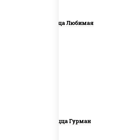
Пицца Любимая
пицца соус (томаты базилик орегано
чеснок), моцарелла для пиццы, лук
красный, колбаса "пепперони", перец
болгарский, соус "техасский барбекю"
Пицца Гурман