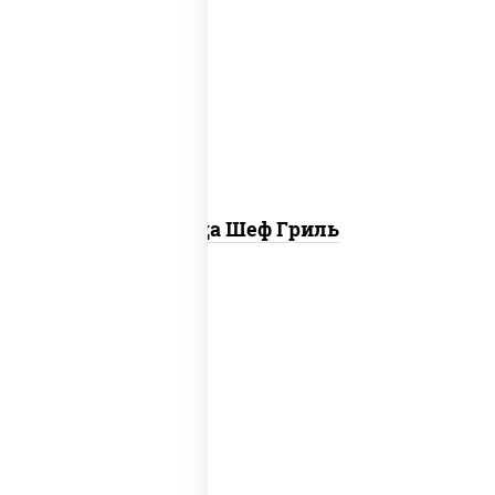
пицца соус (томаты базилик орегано
чеснок), моцарелла для пиццы, колбаса
"пепперони", бекон, свинина, соус
"гриль", лук фри
Пицца Шеф Гриль
соус "шеф" (майонез соус соевый зелень
чеснок), моцарелла для пиццы,
шампиньоны св, лук красный, ветчина