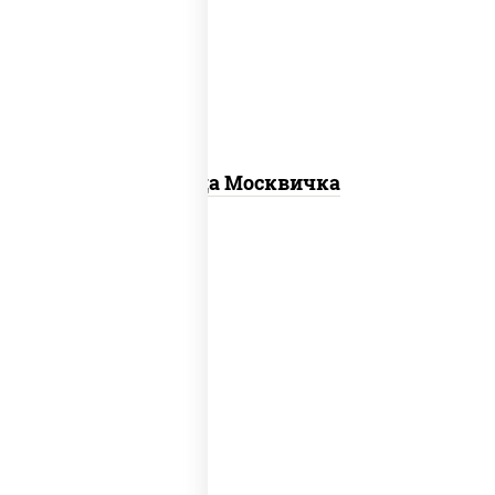
для пиццы, шампиньоны св, помидоры,
перец болгарский, говядина, грудка
куриная, бекон
Пицца Москвичка
пицца соус (томаты базилик орегано
чеснок), моцарелла для пиццы, чеснок,
лук красный, шампиньоны св, свинина,
бекон