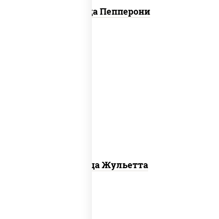
Пицца Пепперони
грибы шампиньоны, моцарелла для
пиццы
Пицца Жульетта