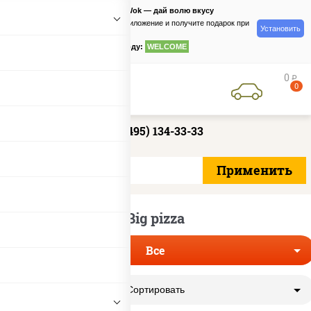
PizzaSushiWok — дай волю вкусу
Скачайте приложение и получите подарок при
Установить
заказе
по промокоду:
WELCOME
0
руб
0
+7 (495) 134-33-33
Big pizza
Все
Сортировать