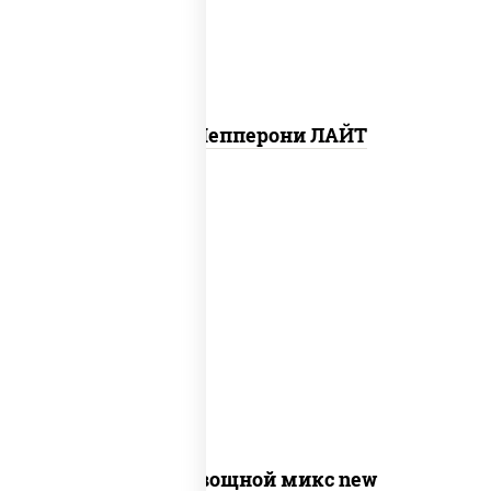
Пицца Пепперони ЛАЙТ
соус "шеф" (майонез соус соевый зелень
чеснок), моцарелла для пиццы,
шампиньоны св, помидоры, перец
болгарский, лук красный, соус "песто"
(базилик, петрушка, рукола, сыр
"пекорино-романо", кешью,
подсолнечное масло)
Пицца Овощной микс new