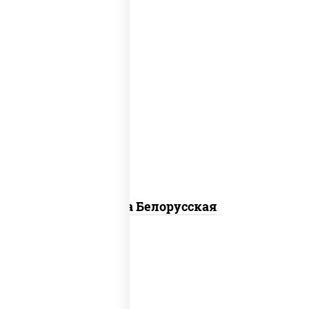
соус "горчичный" (майонез горчица),
моцарелла для пиццы, лук красный,
колбаса "салями", бекон, огурцы
маринованные, дольки картофеля, соус
"техасский барбекю"
Пицца Белорусская
соус "томатно - горчичный", моцарелла