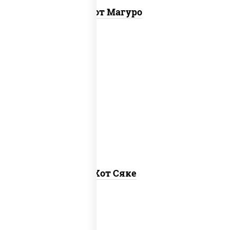
Хот Магуро
рис, нори, лосось слабосоленый, соус
"хот" (майонез кетчуп табаско чеснок
масаго)
Хот Сяке