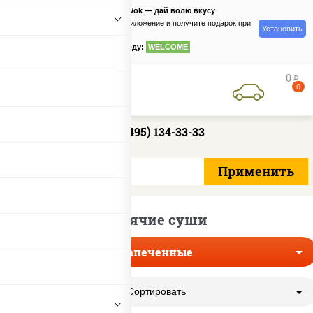
PizzaSushiWok — дай волю вкусу
Скачайте приложение и получите подарок при
Установить
заказе
по промокоду:
WELCOME
0
руб
0
+7 (495) 134-33-33
Горячие суши
Запеченные
Сортировать