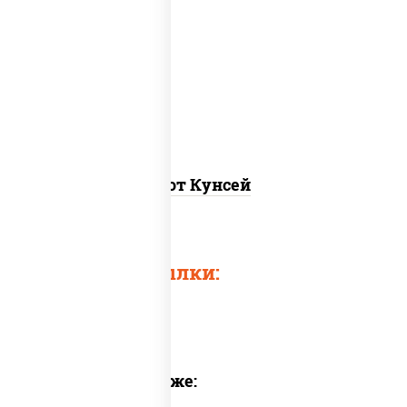
рис, нори, лосось копченый, соус "хот"
(майонез кетчуп табаско чеснок
масаго)
Хот Кунсей
Быстрые ссылки:
Предлагаем также: