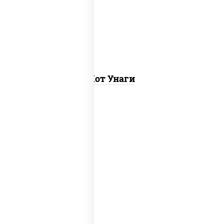
(майонез кетчуп табаско чеснок
масаго)
Хот Унаги
рис, нори, тунец, соус "хот" (майонез
кетчуп табаско чеснок масаго)